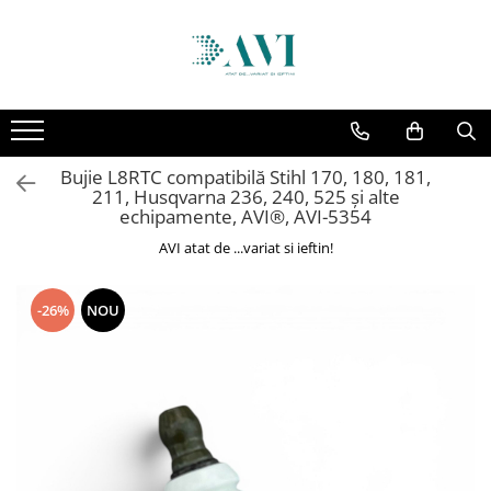
Toate Produsele
Casa
Accesorii uscatoare rufe
Bujie L8RTC compatibilă Stihl 170, 180, 181,
Aparate electrocasnice & accesorii
211, Husqvarna 236, 240, 525 și alte
Aparate si accesorii intretinere
echipamente, AVI®, AVI-5354
personala
AVI atat de ...variat si ieftin!
Accesorii pentru ochelari si lentile
de contact
-26%
NOU
Perii de par si piepteni
Unghiere si clesti manichiura &
pedichiura
Baie
Baterii sanitare baie
Coloane de dus si seturi de dus
Odorizant toaleta