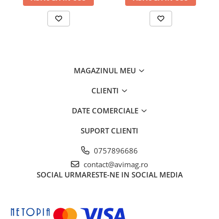
Tip produs: bujie motor benzină
Ciocane si dalti
Compatibilă cu motoare în 2 timpi
Compatibilă cu modele Stihl și Husqvarna compatibile
Clesti si patenti
Pornire eficientă și ralanti stabil
Echipamente sudura
Potrivită pentru drujbe și echipamente de grădinărit
Utilizare pentru întreținere și reparație
Pistoale de lipit
Cod produs: AVI-5354
Scule multifunctionale si accesorii
MAGAZINUL MEU
Seturi si accesorii pentru gaurit si
CLIENTI
insurubat
Unelte & Depozitare
DATE COMERCIALE
Rangi si leviere
SUPORT CLIENTI
Unelte si aparate de masura
0757896686
Materiale de constructii
contact@avimag.ro
Accesorii echipamente pentru
SOCIAL
URMARESTE-NE IN SOCIAL MEDIA
transport si ridicat
Accesorii ferestre
Accesorii usi