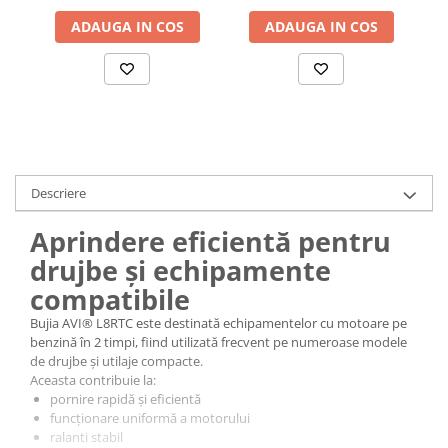
ADAUGA IN COS
ADAUGA IN COS
Accesorii baterii sanitare
Accesorii chiuvete
Baterii sanitare cu incalzire instant
Fitinguri si accesorii
Robineti
Sisteme filtrare instalatii
Sonerii electrice
Descriere
Termometre Meteo
Aprindere eficientă pentru
Gradina - Gradinarit
drujbe și echipamente
Accesorii fierastraie cu lant
compatibile
Accesorii fierastraie electrice
Bujia AVI® L8RTC este destinată echipamentelor cu motoare pe
Accesorii irigare
benzină în 2 timpi, fiind utilizată frecvent pe numeroase modele
de drujbe și utilaje compacte.
Accesorii pompe de apa
Aceasta contribuie la:
Accesorii unelte gradinarit
pornire rapidă și eficientă
funcționare uniformă a motorului
Articole antidaunatori gradina
ralanti stabil