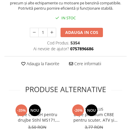
precum și alte echipamente cu motoare pe benzină compatibile.
Bureti si lavete
Potrivită pentru pornire eficientă și funcționare stabilă.
Manusi bucatarie
IN STOC
Manusi unica folosinta
Maturi, Mopuri si galeti
ADAUGA IN COS
Cutii postale
Cod Produs:
5354
Decoratiuni casa & sarbatori
Ai nevoie de ajutor?
0757896686
Accesorii decorative
Adauga la Favorite
Cere informatii
Mercerie
Iluminat & Electrice
Benzi LED
PRODUSE ALTERNATIVE
Accesorii corpuri de iluminat
Accesorii prelungitoare
Accesorii prize si intrerupatoare
4565
5367-PLUS
-35%
NOU
-26%
NOU
Aplice fatada
Bujie CMR5H pentru
Bujie premium CR8E
Aplice si plafoniere
drujbe Stihl MS171,
pentru scuter, ATV și
MS181, MS211 și alte
motoare 4T 125-600cc,
lu
Becuri
3,50 RON
3,77 RON