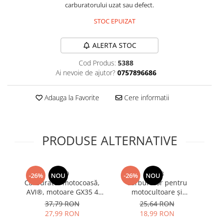
carburatorului uzat sau defect.
Bureti si lavete
STOC EPUIZAT
Manusi bucatarie
Manusi unica folosinta
ALERTA STOC
Maturi, Mopuri si galeti
Cod Produs:
5388
Cutii postale
Ai nevoie de ajutor?
0757896686
Decoratiuni casa & sarbatori
Accesorii decorative
Adauga la Favorite
Cere informatii
Mercerie
Iluminat & Electrice
Benzi LED
PRODUSE ALTERNATIVE
Accesorii corpuri de iluminat
Accesorii prelungitoare
Accesorii prize si intrerupatoare
5389
5403
-26%
NOU
-26%
NOU
Carburator motocoasă,
Carburator pentru
Se
Aplice fatada
AVI®, motoare GX35 4
motocultoare și
Aplice si plafoniere
timpi, gaură Ø12 mm,
echipamente cu motor
37,79 RON
25,64 RON
AVI-5389
168F, AVI®, compatibil 4
Becuri
27,99 RON
18,99 RON