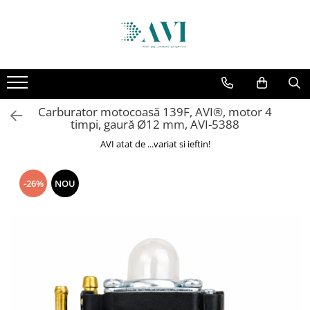
Toate Produsele
Casa
Accesorii uscatoare rufe
Carburator motocoasă 139F, AVI®, motor 4
Aparate electrocasnice & accesorii
timpi, gaură Ø12 mm, AVI-5388
Aparate si accesorii intretinere
AVI atat de ...variat si ieftin!
personala
Accesorii pentru ochelari si lentile
-26%
NOU
de contact
Perii de par si piepteni
Unghiere si clesti manichiura &
pedichiura
Baie
Baterii sanitare baie
Coloane de dus si seturi de dus
Odorizant toaleta