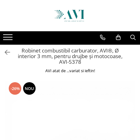
Toate Produsele
Casa
Accesorii uscatoare rufe
Robinet combustibil carburator, AVI®, Ø
Aparate electrocasnice & accesorii
interior 3 mm, pentru drujbe și motocoase,
Aparate si accesorii intretinere
AVI-5378
personala
AVI atat de ...variat si ieftin!
Accesorii pentru ochelari si lentile
de contact
-26%
NOU
Perii de par si piepteni
Unghiere si clesti manichiura &
pedichiura
Baie
Baterii sanitare baie
Coloane de dus si seturi de dus
Odorizant toaleta