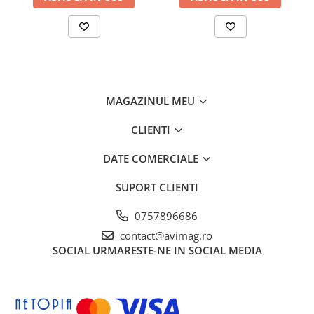
Ciocane si dalti
Clesti si patenti
Echipamente sudura
Pistoale de lipit
Scule multifunctionale si accesorii
MAGAZINUL MEU
Seturi si accesorii pentru gaurit si
CLIENTI
insurubat
Unelte & Depozitare
DATE COMERCIALE
Rangi si leviere
SUPORT CLIENTI
Unelte si aparate de masura
0757896686
Materiale de constructii
contact@avimag.ro
Accesorii echipamente pentru
SOCIAL
URMARESTE-NE IN SOCIAL MEDIA
transport si ridicat
Accesorii ferestre
Accesorii usi