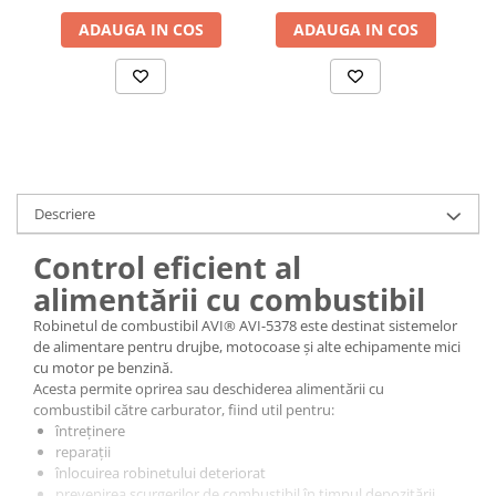
ADAUGA IN COS
ADAUGA IN COS
Accesorii baterii sanitare
Accesorii chiuvete
Baterii sanitare cu incalzire instant
Fitinguri si accesorii
Robineti
Sisteme filtrare instalatii
Sonerii electrice
Descriere
Termometre Meteo
Control eficient al
Gradina - Gradinarit
alimentării cu combustibil
Accesorii fierastraie cu lant
Robinetul de combustibil AVI® AVI-5378 este destinat sistemelor
Accesorii fierastraie electrice
de alimentare pentru drujbe, motocoase și alte echipamente mici
cu motor pe benzină.
Accesorii irigare
Acesta permite oprirea sau deschiderea alimentării cu
Accesorii pompe de apa
combustibil către carburator, fiind util pentru:
întreținere
Accesorii unelte gradinarit
reparații
înlocuirea robinetului deteriorat
Articole antidaunatori gradina
prevenirea scurgerilor de combustibil în timpul depozitării