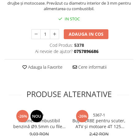
drujbe și motocoase. Prevăzut cu diametru interior de 3 mm pentru
Bureti si lavete
alimentarea cu combustibil.
Manusi bucatarie
IN STOC
Manusi unica folosinta
Maturi, Mopuri si galeti
ADAUGA IN COS
Cutii postale
Cod Produs:
5378
Decoratiuni casa & sarbatori
Ai nevoie de ajutor?
0757896686
Accesorii decorative
Adauga la Favorite
Cere informatii
Mercerie
Iluminat & Electrice
Benzi LED
PRODUSE ALTERNATIVE
Accesorii corpuri de iluminat
Accesorii prelungitoare
Accesorii prize si intrerupatoare
4969
5367-1
-26%
NOU
-26%
Aplice fatada
Robinet combustibil
Bujie CR8E pentru scuter,
Ca
Aplice si plafoniere
benzină Ø9.5mm cu filet,
ATV și motoare 4T 125-
g
pentru generator,
600cc, AVI®, performanță
mo
Becuri
9,03 RON
2,42 RON