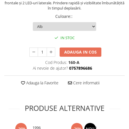
frontale și 2 LED-uri laterale. Prindere rapidă și vizibilitate îmbunătățită
Sonerii bicicleta
Manusi bucatarie
în timpul deplasării.
Manusi unica folosinta
Spite si nipluri biciclete
Culoare:
:
Maturi, Mopuri si galeti
Suporturi accesorii biciclete
Cutii postale
Tije si coliere sa
Decoratiuni casa & sarbatori
IN STOC
Vulcanizare, petice si leviere
Accesorii decorative
bicicleta
ADAUGA IN COS
Mercerie
Iluminat & Electrice
Cod Produs:
160-A
Ai nevoie de ajutor?
0757896686
Benzi LED
Accesorii corpuri de iluminat
Adauga la Favorite
Cere informatii
Accesorii prelungitoare
Accesorii prize si intrerupatoare
Aplice fatada
PRODUSE ALTERNATIVE
Aplice si plafoniere
Becuri
Cabluri electrice si conductori
1996
5429
-26%
-26%
NOU