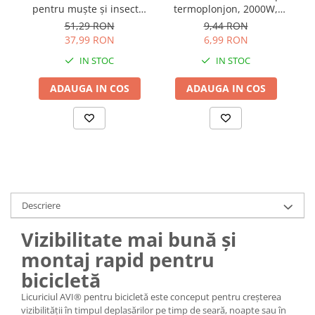
pentru muște și insecte,
termoplonjon, 2000W,
po
Accesorii chiuvete
lungime 77 cm, AVI-1990C
total 25cm, AVI-1929
51,29 RON
9,44 RON
Baterii sanitare cu incalzire instant
37,99 RON
6,99 RON
Fitinguri si accesorii
IN STOC
IN STOC
Robineti
Sisteme filtrare instalatii
ADAUGA IN COS
ADAUGA IN COS
Sonerii electrice
Termometre Meteo
Descriere
Vizibilitate mai bună și
montaj rapid pentru
bicicletă
Licuriciul AVI® pentru bicicletă este conceput pentru creșterea
vizibilității în timpul deplasărilor pe timp de seară, noapte sau în