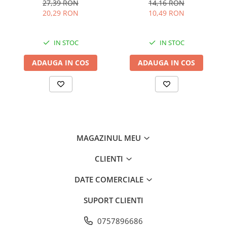
pe baterii, AVI-1996
și lumini laterale albe,
27,39 RON
14,16 RON
Lumină laterală: roșie
reîncărcabil USB-C,
20,29 RON
10,49 RON
Prindere rapidă
prindere rapidă, AVI-5429
Montaj fără unelte
Potrivit pentru biciclete și trotinete
IN STOC
IN STOC
ADAUGA IN COS
ADAUGA IN COS
MAGAZINUL MEU
CLIENTI
DATE COMERCIALE
SUPORT CLIENTI
0757896686