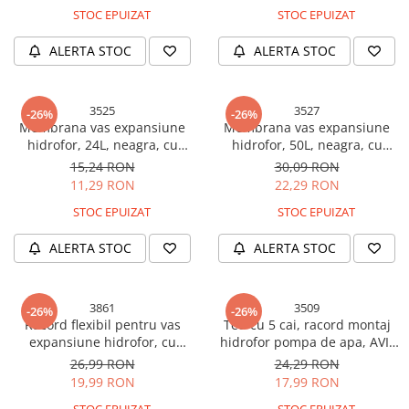
Cabluri electrice si conductori
STOC EPUIZAT
STOC EPUIZAT
Cabluri si adaptoare
ALERTA STOC
ALERTA STOC
Intrerupatoare
Lampi si veioze
Lanterne
3525
3527
-26%
-26%
Membrana vas expansiune
Membrana vas expansiune
Lustre si pendule
hidrofor, 24L, neagra, cu
hidrofor, 50L, neagra, cu
Prelungitoare
coada, AVI-3525
coada, AVI-3527
15,24 RON
30,09 RON
Prize
11,29 RON
22,29 RON
Insecticide & capcane
STOC EPUIZAT
STOC EPUIZAT
Kit-uri Smart Home si senzori
ALERTA STOC
ALERTA STOC
Noptiere
Pet shop
3861
3509
-26%
-26%
Perii, trimere si clesti animale
Racord flexibil pentru vas
Teu cu 5 cai, racord montaj
Zgarzi, lese si hamuri
expansiune hidrofor, cu
hidrofor pompa de apa, AVI-
piulita, 60cm, AVI-3861
3509
Produse ingrijire incaltaminte si
26,99 RON
24,29 RON
accesorii
19,99 RON
17,99 RON
Sanitare