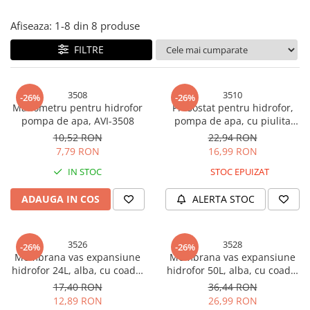
Bureti si lavete
Afiseaza:
1-
8
din
8
produse
Manusi bucatarie
FILTRE
Manusi unica folosinta
Maturi, Mopuri si galeti
Cutii postale
3508
3510
-26%
-26%
Manometru pentru hidrofor
Presostat pentru hidrofor,
Decoratiuni casa & sarbatori
pompa de apa, AVI-3508
pompa de apa, cu piulita
olandeza, AVI-3510
Accesorii decorative
10,52 RON
22,94 RON
7,79 RON
16,99 RON
Mercerie
Iluminat & Electrice
IN STOC
STOC EPUIZAT
Benzi LED
ADAUGA IN COS
ALERTA STOC
Accesorii corpuri de iluminat
Accesorii prelungitoare
3526
3528
Accesorii prize si intrerupatoare
-26%
-26%
Membrana vas expansiune
Membrana vas expansiune
Aplice fatada
hidrofor 24L, alba, cu coada,
hidrofor 50L, alba, cu coada,
Aplice si plafoniere
AVI-3526
AVI-3528
17,40 RON
36,44 RON
Becuri
12,89 RON
26,99 RON