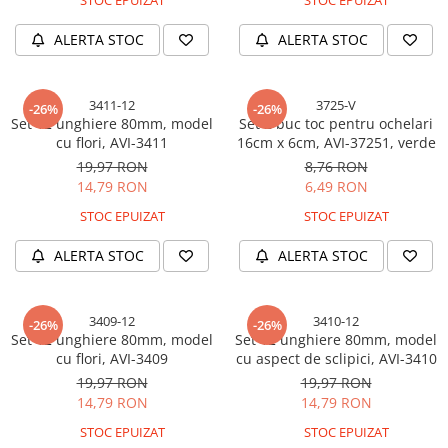
STOC EPUIZAT
STOC EPUIZAT
Accesorii chiuvete
ALERTA STOC
ALERTA STOC
Baterii sanitare cu incalzire instant
Fitinguri si accesorii
Robineti
3411-12
3725-V
-26%
-26%
Set 12 unghiere 80mm, model
Sisteme filtrare instalatii
Set 2 buc toc pentru ochelari
cu flori, AVI-3411
16cm x 6cm, AVI-37251, verde
Sonerii electrice
19,97 RON
8,76 RON
Termometre Meteo
14,79 RON
6,49 RON
STOC EPUIZAT
STOC EPUIZAT
ALERTA STOC
ALERTA STOC
3409-12
3410-12
-26%
-26%
Set 12 unghiere 80mm, model
Set 12 unghiere 80mm, model
cu flori, AVI-3409
cu aspect de sclipici, AVI-3410
19,97 RON
19,97 RON
14,79 RON
14,79 RON
STOC EPUIZAT
STOC EPUIZAT