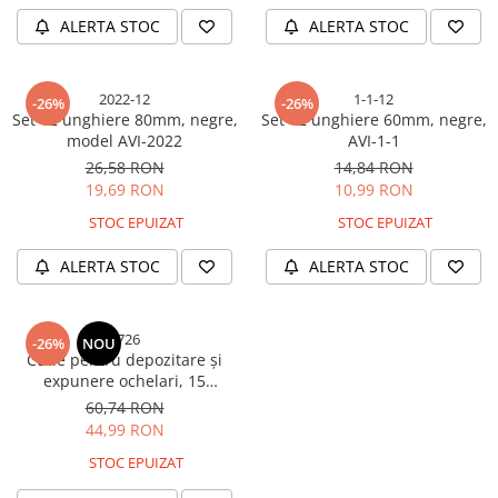
ALERTA STOC
ALERTA STOC
2022-12
1-1-12
-26%
-26%
Set 12 unghiere 80mm, negre,
Set 12 unghiere 60mm, negre,
model AVI-2022
AVI-1-1
26,58 RON
14,84 RON
19,69 RON
10,99 RON
STOC EPUIZAT
STOC EPUIZAT
ALERTA STOC
ALERTA STOC
3726
-26%
NOU
Cutie pentru depozitare și
expunere ochelari, 15
compartimente material
60,74 RON
satinat, 47.5x25.5x4 cm,
44,99 RON
negru, AVI-3726
STOC EPUIZAT