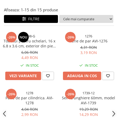
Sonerii bicicleta
Manusi bucatarie
Afiseaza:
1-
15
din
15
produse
Manusi unica folosinta
Spite si nipluri biciclete
Maturi, Mopuri si galeti
FILTRE
Suporturi accesorii biciclete
Cutii postale
Tije si coliere sa
Decoratiuni casa & sarbatori
5198-G
1276
Vulcanizare, petice si leviere
-26%
NOU
-26%
Toc etui pentru ochelari, 16 x
Perie de par AVI-1276
Accesorii decorative
bicicleta
6.8 x 3.6 cm, exterior din piele
4,31 RON
Mercerie
ecologică texturată, AVI-5198
6,06 RON
3,19 RON
Iluminat & Electrice
4,49 RON
Benzi LED
IN STOC
IN STOC
Accesorii corpuri de iluminat
VEZI VARIANTE
ADAUGA IN COS
Accesorii prelungitoare
Accesorii prize si intrerupatoare
Aplice fatada
1278
1739-12
-26%
-26%
Aplice si plafoniere
Perie de par cilindrica. AVI-
Set 12 unghiere 60mm, model
1278
AVI-1739
Becuri
4,04 RON
19,29 RON
Cabluri electrice si conductori
2,99 RON
14,29 RON