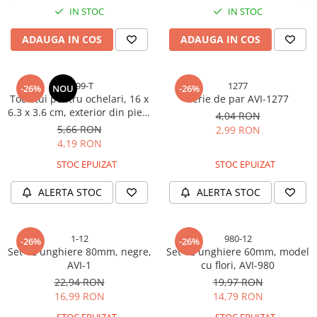
Cabluri si adaptoare
IN STOC
IN STOC
Intrerupatoare
Lampi si veioze
ADAUGA IN COS
ADAUGA IN COS
Lanterne
Lustre si pendule
5199-T
1277
-26%
NOU
-26%
Prelungitoare
Toc etui pentru ochelari, 16 x
Perie de par AVI-1277
Prize
6.3 x 3.6 cm, exterior din piele
4,04 RON
ecologică netedă, AVI-5199
5,66 RON
Insecticide & capcane
2,99 RON
4,19 RON
Kit-uri Smart Home si senzori
STOC EPUIZAT
STOC EPUIZAT
Noptiere
ALERTA STOC
ALERTA STOC
Pet shop
Perii, trimere si clesti animale
Zgarzi, lese si hamuri
1-12
980-12
-26%
-26%
Set 12 unghiere 80mm, negre,
Set 12 unghiere 60mm, model
Produse ingrijire incaltaminte si
AVI-1
cu flori, AVI-980
accesorii
22,94 RON
19,97 RON
Sanitare
16,99 RON
14,79 RON
Accesorii baterii sanitare