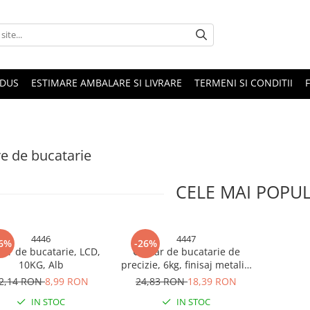
ODUS
ESTIMARE AMBALARE SI LIVRARE
TERMENI SI CONDITII
e de bucatarie
CELE MAI POPU
4446
4447
6%
-26%
tar de bucatarie, LCD,
Cantar de bucatarie de
10KG, Alb
precizie, 6kg, finisaj metalic,
AVI-4447
2,14 RON
8,99 RON
24,83 RON
18,39 RON
IN STOC
IN STOC