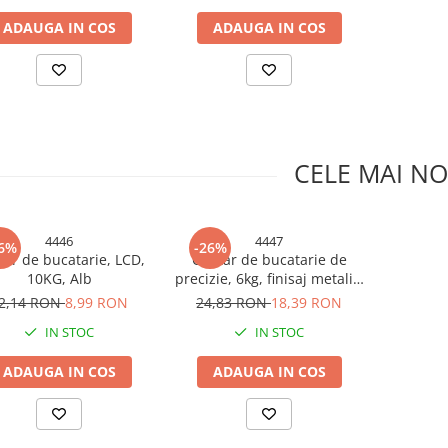
ADAUGA IN COS
ADAUGA IN COS
CELE MAI NO
4446
4447
6%
-26%
tar de bucatarie, LCD,
Cantar de bucatarie de
10KG, Alb
precizie, 6kg, finisaj metalic,
AVI-4447
2,14 RON
8,99 RON
24,83 RON
18,39 RON
IN STOC
IN STOC
ADAUGA IN COS
ADAUGA IN COS