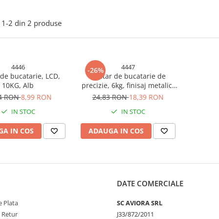
1-
2
din
2
produse
4446
4447
-26%
de bucatarie, LCD,
Cantar de bucatarie de
10KG, Alb
precizie, 6kg, finisaj metalic,
AVI-4447
14 RON
8,99 RON
24,83 RON
18,39 RON
IN STOC
IN STOC
A IN COS
ADAUGA IN COS
DATE COMERCIALE
 Plata
SC AVIORA SRL
e Retur
J33/872/2011