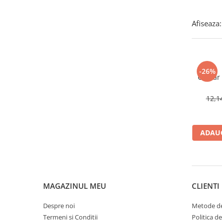
Bureti si lavete
Afiseaza:
Manusi bucatarie
Manusi unica folosinta
Maturi, Mopuri si galeti
Cutii postale
-26%
Cantar 
Decoratiuni casa & sarbatori
Accesorii decorative
12,
Mercerie
Iluminat & Electrice
ADAUG
Benzi LED
Accesorii corpuri de iluminat
Accesorii prelungitoare
Accesorii prize si intrerupatoare
MAGAZINUL MEU
CLIENTI
Aplice fatada
Aplice si plafoniere
Despre noi
Metode de
Becuri
Termeni si Conditii
Politica d