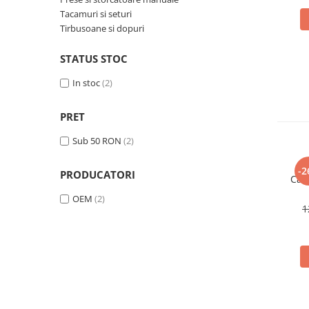
Tacamuri si seturi
Oglinzi si mobilier baie
Tirbusoane si dopuri
Bucatarie
Ascutitoare cutite
STATUS STOC
Baterii sanitare bucatarie
In stoc
(2)
Cantare de bucatarie
Chiuvete bucatarie
PRET
Curatatoare legume si fructe
Sub 50 RON
(2)
Cutite si seturi de cutite
Fierbatoare
-2
PRODUCATORI
Can
Masini de tocat si macinat
OEM
(2)
Polonice, linguri si clesti de
1
bucatarie
Prese si storcatoare manuale
Tacamuri si seturi
Tirbusoane si dopuri
Cantare electronice comerciale
Curatenie generala