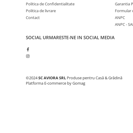
Cabluri electrice si conductori
Politica de Confidentialitate
Garantia 
Politica de livrare
Formular 
Cabluri si adaptoare
Contact
ANPC
Intrerupatoare
ANPC - SA
Lampi si veioze
Lanterne
SOCIAL
URMARESTE-NE IN SOCIAL MEDIA
Lustre si pendule
Prelungitoare
Prize
Insecticide & capcane
Kit-uri Smart Home si senzori
©2024
SC AVIORA SRL
Produse pentru Casă & Grădină
Platforma E-commerce by Gomag
Noptiere
Pet shop
Perii, trimere si clesti animale
Zgarzi, lese si hamuri
Produse ingrijire incaltaminte si
accesorii
Sanitare