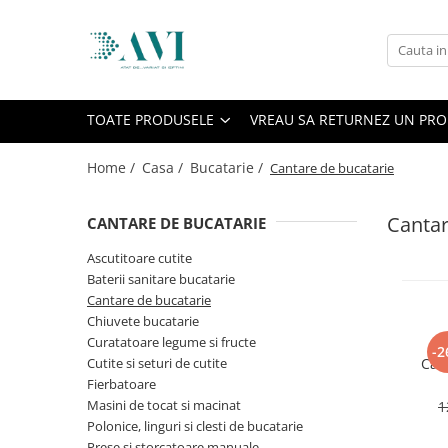
Toate Produsele
Casa
TOATE PRODUSELE
VREAU SA RETURNEZ UN PR
Accesorii uscatoare rufe
Aparate electrocasnice & accesorii
Home /
Casa /
Bucatarie /
Cantare de bucatarie
Aparate si accesorii intretinere
personala
Cantar
CANTARE DE BUCATARIE
Accesorii pentru ochelari si lentile
Ascutitoare cutite
de contact
Baterii sanitare bucatarie
Perii de par si piepteni
Cantare de bucatarie
Unghiere si clesti manichiura &
Chiuvete bucatarie
pedichiura
Curatatoare legume si fructe
-2
Cutite si seturi de cutite
Can
Baie
Fierbatoare
Baterii sanitare baie
Masini de tocat si macinat
1
Coloane de dus si seturi de dus
Polonice, linguri si clesti de bucatarie
Odorizant toaleta
Prese si storcatoare manuale