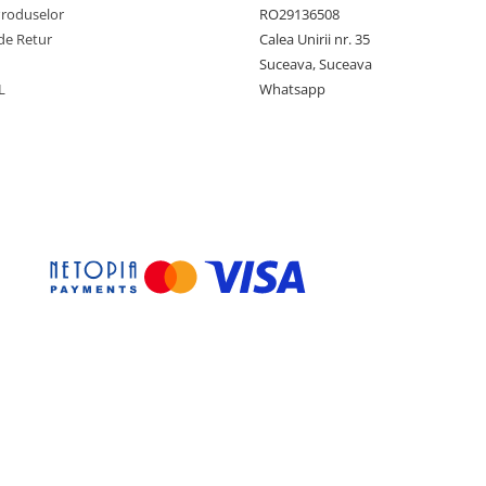
Produselor
RO29136508
de Retur
Calea Unirii nr. 35
Suceava, Suceava
L
Whatsapp