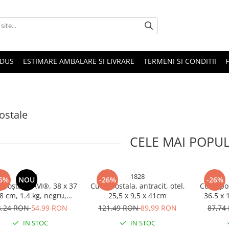
ODUS
ESTIMARE AMBALARE SI LIVRARE
TERMENI SI CONDITII
postale
CELE MAI POPU
2248
1828
6%
NOU
-26%
-26%
 poștală, AVI®, 38 x 37
Cutie postala, antracit, otel,
Cutie po
 8 cm, 1.4 kg, negru,
25,5 x 9,5 x 41cm
36.5 x 
tru exterior, AVI-2248
pentru 
4,24 RON
54,99 RON
121,49 RON
89,99 RON
87,74
IN STOC
IN STOC