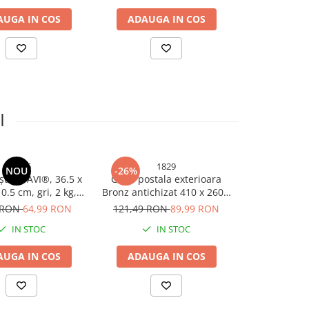
AUGA IN COS
ADAUGA IN COS
I
5205
1829
NOU
-26%
ștală, AVI®, 36.5 x
Cutie postala exterioara
10.5 cm, gri, 2 kg,
Bronz antichizat 410 x 260 x
exterior, AVI-5205
90 mm
 RON
64,99 RON
121,49 RON
89,99 RON
IN STOC
IN STOC
AUGA IN COS
ADAUGA IN COS