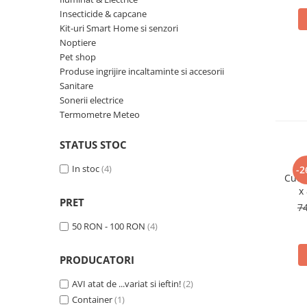
Insecticide & capcane
Oglinzi si mobilier baie
Kit-uri Smart Home si senzori
Bucatarie
Noptiere
Ascutitoare cutite
Pet shop
Produse ingrijire incaltaminte si accesorii
Baterii sanitare bucatarie
Sanitare
Cantare de bucatarie
Sonerii electrice
Chiuvete bucatarie
Termometre Meteo
Curatatoare legume si fructe
STATUS STOC
Cutite si seturi de cutite
Fierbatoare
In stoc
(4)
-2
Cutie
Masini de tocat si macinat
x
Polonice, linguri si clesti de
PRET
pen
7
bucatarie
50 RON - 100 RON
(4)
Prese si storcatoare manuale
Tacamuri si seturi
PRODUCATORI
Tirbusoane si dopuri
Cantare electronice comerciale
AVI atat de ...variat si ieftin!
(2)
Container
(1)
Curatenie generala