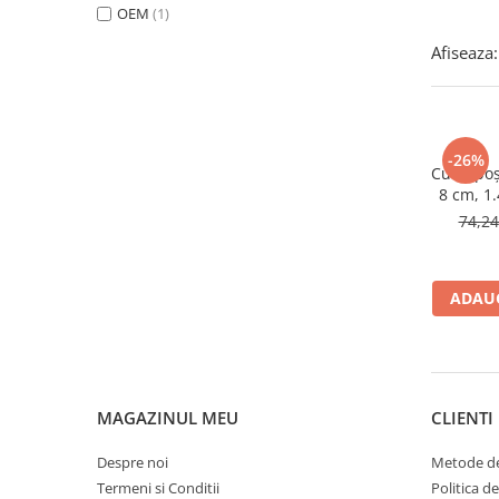
OEM
(1)
Bureti si lavete
Afiseaza:
Manusi bucatarie
Manusi unica folosinta
Maturi, Mopuri si galeti
Cutii postale
-26%
Cutie poș
Decoratiuni casa & sarbatori
8 cm, 1.
ext
Accesorii decorative
74,2
Mercerie
Iluminat & Electrice
ADAUG
Benzi LED
Accesorii corpuri de iluminat
Accesorii prelungitoare
Accesorii prize si intrerupatoare
MAGAZINUL MEU
CLIENTI
Aplice fatada
Aplice si plafoniere
Despre noi
Metode de
Becuri
Termeni si Conditii
Politica d