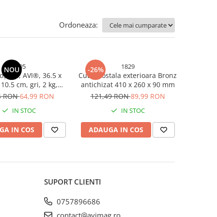
Ordoneaza:
5205
1829
NOU
-26%
oștală, AVI®, 36.5 x
Cutie postala exterioara Bronz
 10.5 cm, gri, 2 kg,
antichizat 410 x 260 x 90 mm
 exterior, AVI-5205
4 RON
64,99 RON
121,49 RON
89,99 RON
IN STOC
IN STOC
GA IN COS
ADAUGA IN COS
SUPORT CLIENTI
0757896686
contact@avimag.ro