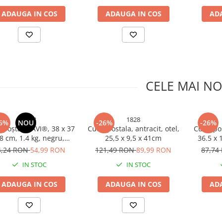
ADAUGA IN COS
ADAUGA IN COS
AD
CELE MAI NO
2248
1828
6%
NOU
-26%
-26%
 poștală, AVI®, 38 x 37
Cutie postala, antracit, otel,
Cutie po
 8 cm, 1.4 kg, negru,
25,5 x 9,5 x 41cm
36.5 x 
tru exterior, AVI-2248
pentru 
4,24 RON
54,99 RON
121,49 RON
89,99 RON
87,74
IN STOC
IN STOC
ADAUGA IN COS
ADAUGA IN COS
AD