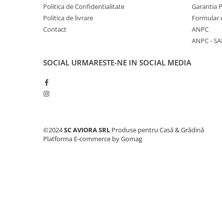
Cabluri electrice si conductori
Politica de Confidentialitate
Garantia 
Politica de livrare
Formular 
Cabluri si adaptoare
Contact
ANPC
Intrerupatoare
ANPC - SA
Lampi si veioze
Lanterne
SOCIAL
URMARESTE-NE IN SOCIAL MEDIA
Lustre si pendule
Prelungitoare
Prize
Insecticide & capcane
Kit-uri Smart Home si senzori
©2024
SC AVIORA SRL
Produse pentru Casă & Grădină
Platforma E-commerce by Gomag
Noptiere
Pet shop
Perii, trimere si clesti animale
Zgarzi, lese si hamuri
Produse ingrijire incaltaminte si
accesorii
Sanitare