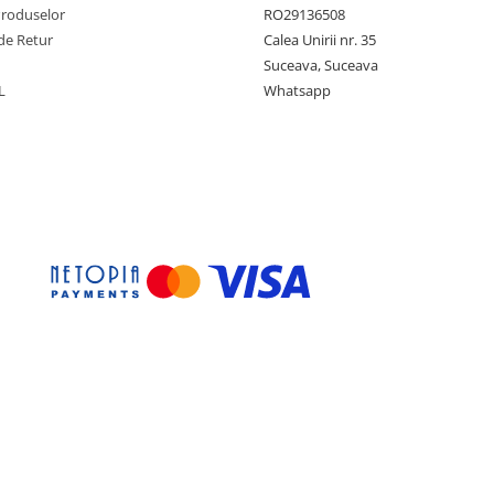
Produselor
RO29136508
de Retur
Calea Unirii nr. 35
Suceava, Suceava
L
Whatsapp