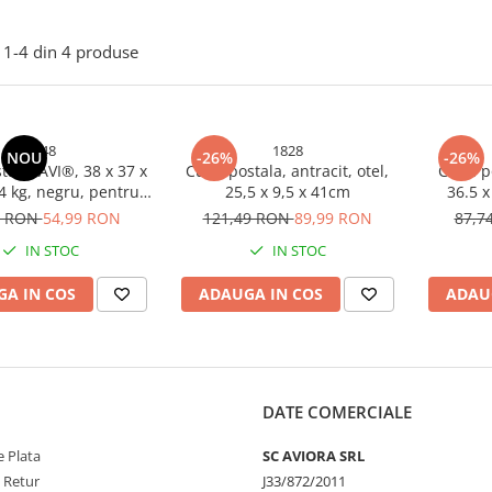
1-
4
din
4
produse
2248
1828
NOU
-26%
-26%
tală, AVI®, 38 x 37 x
Cutie postala, antracit, otel,
Cutie p
4 kg, negru, pentru
25,5 x 9,5 x 41cm
36.5 x
erior, AVI-2248
pentru
4 RON
54,99 RON
121,49 RON
89,99 RON
87,7
IN STOC
IN STOC
A IN COS
ADAUGA IN COS
ADAU
DATE COMERCIALE
 Plata
SC AVIORA SRL
e Retur
J33/872/2011