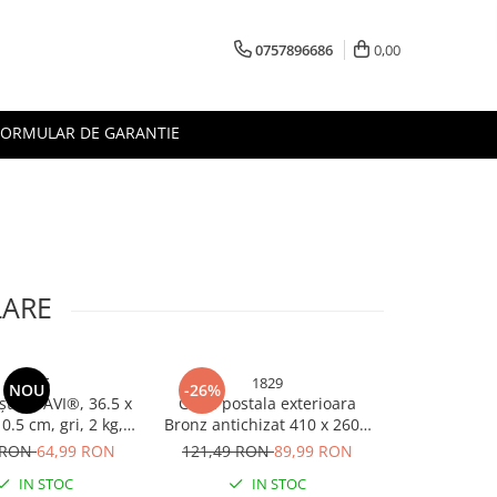
0757896686
0,00
FORMULAR DE GARANTIE
LARE
5205
1829
NOU
-26%
ștală, AVI®, 36.5 x
Cutie postala exterioara
10.5 cm, gri, 2 kg,
Bronz antichizat 410 x 260 x
exterior, AVI-5205
90 mm
 RON
64,99 RON
121,49 RON
89,99 RON
IN STOC
IN STOC