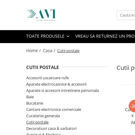
Toate Produsele
Casa
TOATE PRODUSELE
VREAU SA RETURNEZ UN PR
Accesorii uscatoare rufe
Aparate electrocasnice & accesorii
Home /
Casa /
Cutii postale
Aparate si accesorii intretinere
personala
Cutii 
CUTII POSTALE
Accesorii pentru ochelari si lentile
Accesorii uscatoare rufe
de contact
Aparate electrocasnice & accesorii
Perii de par si piepteni
Aparate si accesorii intretinere personala
Unghiere si clesti manichiura &
Baie
pedichiura
Bucatarie
-2
Cantare electronice comerciale
Cutie
Baie
x
Curatenie generala
Baterii sanitare baie
pen
Cutii postale
7
Coloane de dus si seturi de dus
Decoratiuni casa & sarbatori
Odorizant toaleta
Iluminat & Electrice