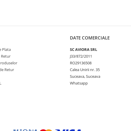
DATE COMERCIALE
 Plata
SC AVIORA SRL
e Retur
J33/872/2011
Produselor
RO29136508
de Retur
Calea Unirii nr. 35
Suceava, Suceava
L
Whatsapp