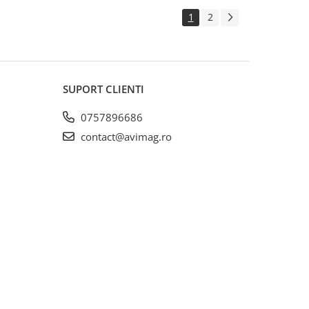
1
2
SUPORT CLIENTI
0757896686
contact@avimag.ro