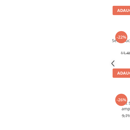
Cabluri electrice si conductori
ADAUG
Cabluri si adaptoare
Intrerupatoare
Lampi si veioze
Lanterne
-22%
Set 2 bu
Lustre si pendule
Prelungitoare
11,
Prize
Insecticide & capcane
Kit-uri Smart Home si senzori
ADAUG
Noptiere
Pet shop
Perii, trimere si clesti animale
-26%
Lacat 
Zgarzi, lese si hamuri
ampr
Produse ingrijire incaltaminte si
9,7
accesorii
Sanitare