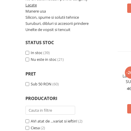
Lacate
Oglinzi si mobilier baie
Manere usa
Bucatarie
Silicon, spume si solutii tehnice
Suruburi, dibluri si accesorii prindere
Ascutitoare cutite
Unelte de vopsit si tencuit
Baterii sanitare bucatarie
Cantare de bucatarie
STATUS STOC
Chiuvete bucatarie
In stoc
(39)
Curatatoare legume si fructe
Nu este in stoc
(21)
Cutite si seturi de cutite
Fierbatoare
-2
PRET
Lacă
Masini de tocat si macinat
SU
Sub 50 RON
(60)
Polonice, linguri si clesti de
înăl
4
bucatarie
PRODUCATORI
Prese si storcatoare manuale
Tacamuri si seturi
Tirbusoane si dopuri
Cantare electronice comerciale
AVI atat de ...variat si ieftin!
(2)
Ciesa
(2)
Curatenie generala