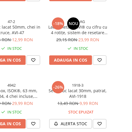
47-2
4944-AG
-18%
NOU
c lacat 50mm, chei in
Lacat metalic AVI® cu cifru cu
cruce, AVI-47
4 rotițe, sistem de resetare
simplu, 54 x 43 x 80 mm, 220
4 RON
12,99 RON
29,15 RON
23,99 RON
grame, AVI-4944
IN STOC
IN STOC
GA IN COS
ADAUGA IN COS
4942
1918-3
-26%
nox, ISOK®, 63 mm,
Set 3 buc lacat 30mm, patrat,
4, 4 chei incluse,
AVI-1918
totală 100 mm, 550 g,
9 RON
29,99 RON
13,49 RON
9,99 RON
AVI-4942
IN STOC
STOC EPUIZAT
GA IN COS
ALERTA STOC