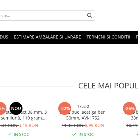
ODUS
ESTIMARE AMBALARE SI LIVRARE
TERMENI SI CONDITII
CELE MAI POPU
4921
1752-2
6%
NOU
-22%
-26%
t metalic Vact 38 mm, 3
Set 2 buc lacat galben
Set 3 
 semilună, 110 grame,
50mm, AVI-1752
38
 negru, verigă cromată,
4,31 RON
3,19 RON
11,46 RON
8,99 RON
10,1
AVI-4921
IN STOC
IN STOC