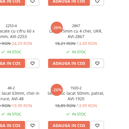
GA IN COS
ADAUGA IN COS
2253-4
2867
-26%
lacate cu cifru 60 x
Lacat 75mm cu 4 chei, UKR,
mm, AVI-2253
AVI-2867
9 RON
24,29 RON
18,21 RON
13,49 RON
IN STOC
IN STOC
GA IN COS
ADAUGA IN COS
48-2
1920-2
-26%
c lacat 63mm, chei in
Set 2 buc lacat 50mm, patrat,
cruce, AVI-48
AVI-1920
9 RON
19,99 RON
18,89 RON
13,99 RON
IN STOC
IN STOC
GA IN COS
ADAUGA IN COS