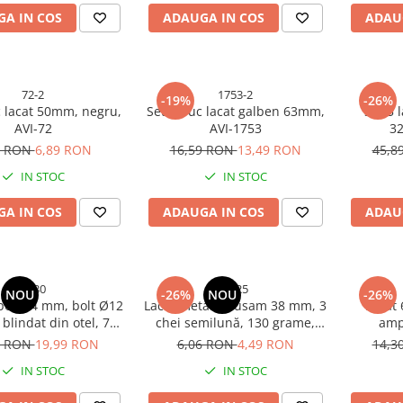
A IN COS
ADAUGA IN COS
ADAU
72-2
1753-2
-19%
-26%
c lacat 50mm, negru,
Set 2 buc lacat galben 63mm,
Set 5 
AVI-72
AVI-1753
32
0 RON
6,89 RON
16,59 RON
13,49 RON
45,8
IN STOC
IN STOC
A IN COS
ADAUGA IN COS
ADAU
1930
4925
NOU
-26%
NOU
-26%
bolt 74 mm, bolt Ø12
Lacăt metalic Eusam 38 mm, 3
Lacat
blindat din otel, 750
chei semilună, 130 grame,
amp
 chei amprenta, AVI-
compact și rezistent, AVI-4925
9 RON
19,99 RON
6,06 RON
4,49 RON
14,3
1930
IN STOC
IN STOC