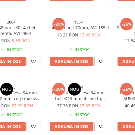
2864
155-1
-26%
-26%
38mm UKR, 4 chei
Lacat cu bolt 70mm, AVI-155-1
Set 2 bu
enta, AVI-2864
18,21 RON
13,49 RON
8 RON
5,39 RON
17,5
IN STOC
IN STOC
A IN COS
ADAUGA IN COS
ADAU
4935
4934
NOU
-26%
NOU
-26%
u bolt Ciesa 94 mm,
Lacat cu bolt Ciesa 94 mm,
Lacăt i
12 mm, corp masiv,
bolt Ø13 mm, 4 chei tip
SUS30
 grame, AVI-4935
amprenta, 1.000 grame, AVI-
înălțime 
7 RON
27,09 RON
37,38 RON
27,69 RON
40,4
4934
IN STOC
IN STOC
A IN COS
ADAUGA IN COS
ADAU