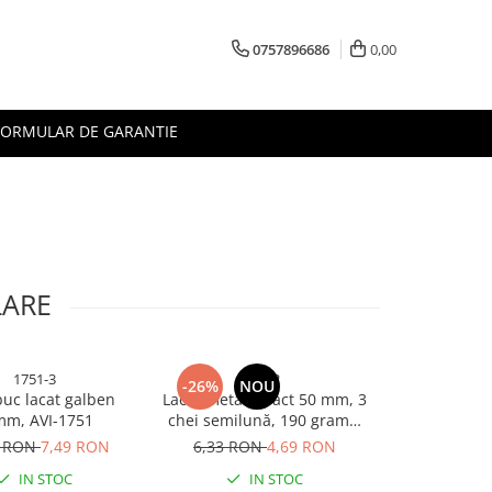
0757896686
0,00
FORMULAR DE GARANTIE
LARE
1751-3
4922
21
-26%
NOU
-26%
buc lacat galben
Lacăt metalic Vact 50 mm, 3
Set 3 lacat
mm, AVI-1751
chei semilună, 190 grame,
2140,
corp negru, verigă cromată,
1 RON
7,49 RON
6,33 RON
4,69 RON
5,12 RO
AVI-4922
IN STOC
IN STOC
I