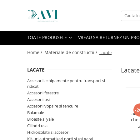
Toate Produsele
Casa
TOATE PRODUSELE
VREAU SA RETURNEZ UN PR
Accesorii uscatoare rufe
Aparate electrocasnice & accesorii
Home /
Materiale de constructii /
Lacate
Aparate si accesorii intretinere
personala
Lacate
LACATE
Accesorii pentru ochelari si lentile
Accesorii echipamente pentru transport si
de contact
ridicat
Perii de par si piepteni
Accesorii ferestre
Unghiere si clesti manichiura &
Accesorii usi
pedichiura
Accesorii vopsire si tencuire
-2
Balamale
Lacă
Baie
Broaste si yale
chei
Baterii sanitare baie
corp
Cilindri usa
Coloane de dus si seturi de dus
Hidroizolatii si accesorii
Kit-uri automatizari porti si usi garaj
Odorizant toaleta