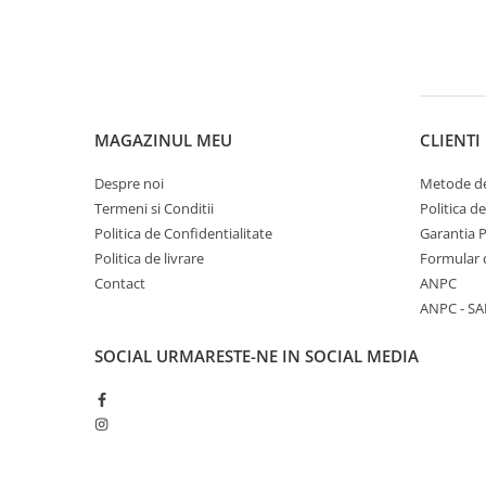
Accesorii vopsire si tencuire
Balamale
Broaste si yale
Cilindri usa
Hidroizolatii si accesorii
MAGAZINUL MEU
CLIENTI
Kit-uri automatizari porti si usi
Despre noi
Metode de
garaj
Termeni si Conditii
Politica d
Lacate
Politica de Confidentialitate
Garantia 
Politica de livrare
Formular 
Manere usa
Contact
ANPC
Silicon, spume si solutii tehnice
ANPC - SA
Suruburi, dibluri si accesorii
prindere
SOCIAL
URMARESTE-NE IN SOCIAL MEDIA
Unelte de vopsit si tencuit
Accesorii si piese de schimb
biciclete
Accesorii piese biciclete