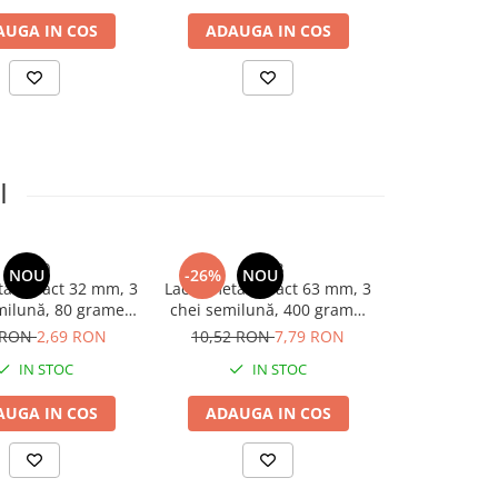
AUGA IN COS
ADAUGA IN COS
ADAUGA
I
4920
4923
4
NOU
-26%
NOU
-26%
N
alic Vact 32 mm, 3
Lacăt metalic Vact 63 mm, 3
Lacăt meta
milună, 80 grame,
chei semilună, 400 grame,
mm, 3 chei 
u, verigă cromată,
corp negru, verigă cromată,
grame, corp m
 RON
2,69 RON
10,52 RON
7,79 RON
12,41 R
AVI-4920
AVI-4923
IN STOC
IN STOC
I
AUGA IN COS
ADAUGA IN COS
ADAUGA