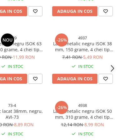
GA IN COS
ADAUGA IN COS
4939
4937
NOU
-26%
etalic negru ISOK 63
Lacat metalic negru ISOK 38
 grame, 4 chei tip
mm, 150 grame, 4 chei tip
enta, garnituri
amprenta, garnituri
9 RON
11,99 RON
7,41 RON
5,49 RON
mezeala, AVI-4939
antiumezeala, AVI-4937
IN STOC
IN STOC
GA IN COS
ADAUGA IN COS
73-4
4938
-26%
c lacat 38mm, negru,
Lacat metalic negru ISOK 50
AVI-73
mm, 310 grame, 4 chei tip
amprenta, garnituri
00 RON
8,89 RON
12,14 RON
8,99 RON
antiumezeala, AVI-4938
IN STOC
IN STOC