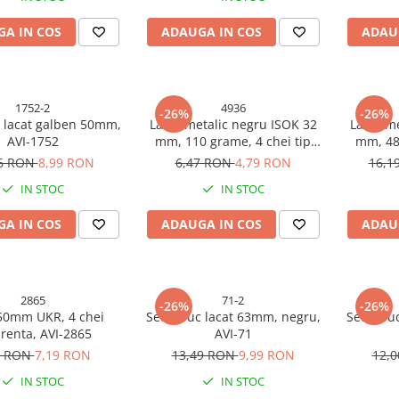
A IN COS
ADAUGA IN COS
ADAU
1752-2
4936
-26%
-26%
c lacat galben 50mm,
Lacat metalic negru ISOK 32
Lacat m
AVI-1752
mm, 110 grame, 4 chei tip
mm, 480
amprenta, garnituri
ampr
46 RON
8,99 RON
6,47 RON
4,79 RON
16,1
antiumezeala, AVI-4936
antiu
IN STOC
IN STOC
A IN COS
ADAUGA IN COS
ADAU
2865
71-2
-26%
-26%
50mm UKR, 4 chei
Set 2 buc lacat 63mm, negru,
Set 4 bu
enta, AVI-2865
AVI-71
1 RON
7,19 RON
13,49 RON
9,99 RON
12,
IN STOC
IN STOC