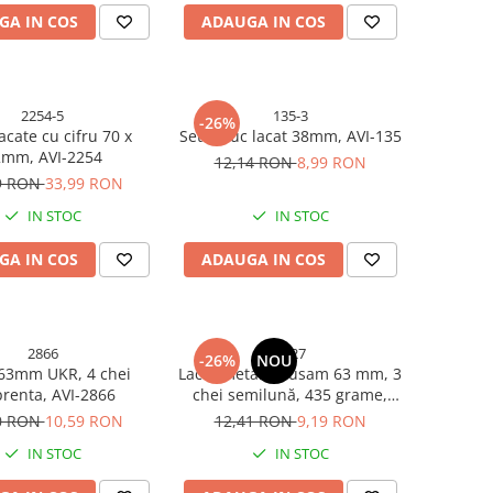
GA IN COS
ADAUGA IN COS
2254-5
135-3
-26%
lacate cu cifru 70 x
Set 3 buc lacat 38mm, AVI-135
mm, AVI-2254
12,14 RON
8,99 RON
9 RON
33,99 RON
IN STOC
IN STOC
GA IN COS
ADAUGA IN COS
2866
4927
-26%
NOU
 63mm UKR, 4 chei
Lacăt metalic Eusam 63 mm, 3
renta, AVI-2866
chei semilună, 435 grame,
corp masiv, AVI-4927
0 RON
10,59 RON
12,41 RON
9,19 RON
IN STOC
IN STOC