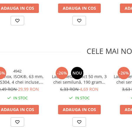
ADAUGA IN COS
ADAUGA IN COS
AD
CELE MAI NO
4942
4922
6%
-26%
NOU
-26%
t inox, ISOK®, 63 mm,
Lacăt metalic Vact 50 mm, 3
Lacăt met
S304, 4 chei incluse,
chei semilună, 190 grame,
chei se
țime totală 100 mm, 550
corp negru, verigă cromată,
corp negr
0,49 RON
29,99 RON
6,33 RON
4,69 RON
3,63
g, AVI-4942
AVI-4922
IN STOC
IN STOC
ADAUGA IN COS
ADAUGA IN COS
AD