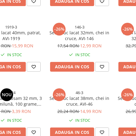
A IN COS
ADAUGA IN COS
ADAU
1919-3
146-3
-26%
-26%
 lacat 40mm, patrat,
Set 3 buc lacat 32mm, chei in
Set 4 
AVI-1919
cruce, AVI-146
32
9 RON
15,99 RON
17,54 RON
12,99 RON
32,7
IN STOC
IN STOC
A IN COS
ADAUGA IN COS
ADAU
4924
46-3
NOU
-26%
-26%
talic Eusam 32 mm, 3
Set 3 buc lacat 38mm, chei in
Set 2 bu
milună, 100 grame,
cruce, AVI-46
i rezistent, AVI-4924
8 RON
3,39 RON
20,24 RON
14,99 RON
26,9
IN STOC
IN STOC
A IN COS
ADAUGA IN COS
ADAU