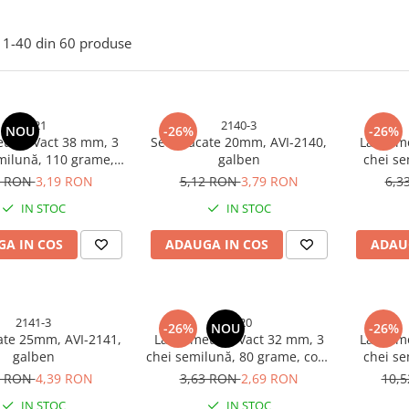
1-
40
din
60
produse
4921
2140-3
NOU
-26%
-26%
talic Vact 38 mm, 3
Set 3 lacate 20mm, AVI-2140,
Lacăt m
milună, 110 grame,
galben
chei se
ru, verigă cromată,
corp ne
1 RON
3,19 RON
5,12 RON
3,79 RON
6,3
AVI-4921
IN STOC
IN STOC
A IN COS
ADAUGA IN COS
ADAU
2141-3
4920
-26%
NOU
-26%
cate 25mm, AVI-2141,
Lacăt metalic Vact 32 mm, 3
Lacăt m
galben
chei semilună, 80 grame, corp
chei se
negru, verigă cromată, AVI-
corp ne
3 RON
4,39 RON
3,63 RON
2,69 RON
10,
4920
IN STOC
IN STOC