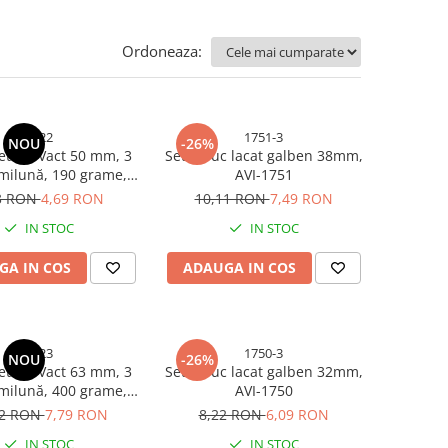
Ordoneaza:
4922
1751-3
NOU
-26%
etalic Vact 50 mm, 3
Set 3 buc lacat galben 38mm,
milună, 190 grame,
AVI-1751
gru, verigă cromată,
3 RON
4,69 RON
10,11 RON
7,49 RON
AVI-4922
IN STOC
IN STOC
GA IN COS
ADAUGA IN COS
4923
1750-3
NOU
-26%
etalic Vact 63 mm, 3
Set 3 buc lacat galben 32mm,
milună, 400 grame,
AVI-1750
gru, verigă cromată,
52 RON
7,79 RON
8,22 RON
6,09 RON
AVI-4923
IN STOC
IN STOC