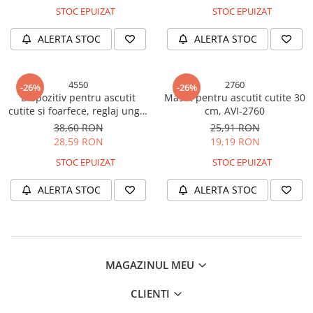
Cabluri electrice si conductori
STOC EPUIZAT
STOC EPUIZAT
Cabluri si adaptoare
ALERTA STOC
ALERTA STOC
Intrerupatoare
Lampi si veioze
Lanterne
4550
2760
-26%
-26%
Dispozitiv pentru ascutit
Masat pentru ascutit cutite 30
Lustre si pendule
cutite si foarfece, reglaj unghi
cm, AVI-2760
Prelungitoare
de ascutire, 23 cm, 160grame,
38,60 RON
25,91 RON
Prize
rosu-gri AVI-4550
28,59 RON
19,19 RON
Insecticide & capcane
STOC EPUIZAT
STOC EPUIZAT
Kit-uri Smart Home si senzori
ALERTA STOC
ALERTA STOC
Noptiere
Pet shop
Perii, trimere si clesti animale
Zgarzi, lese si hamuri
MAGAZINUL MEU
Produse ingrijire incaltaminte si
accesorii
CLIENTI
Sanitare