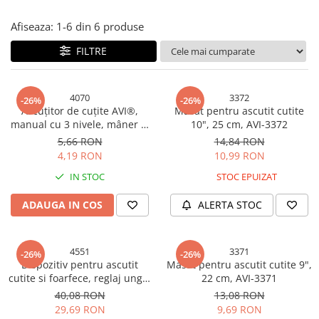
Bureti si lavete
Afiseaza:
1-
6
din
6
produse
Manusi bucatarie
FILTRE
Manusi unica folosinta
Maturi, Mopuri si galeti
Cutii postale
4070
3372
-26%
-26%
Ascuțitor de cuțite AVI®,
Masat pentru ascutit cutite
Decoratiuni casa & sarbatori
manual cu 3 nivele, mâner și
10", 25 cm, AVI-3372
bază antialunecare,
Accesorii decorative
5,66 RON
14,84 RON
negru/roșu, AVI-4070
4,19 RON
10,99 RON
Mercerie
Iluminat & Electrice
IN STOC
STOC EPUIZAT
Benzi LED
ADAUGA IN COS
ALERTA STOC
Accesorii corpuri de iluminat
Accesorii prelungitoare
4551
3371
Accesorii prize si intrerupatoare
-26%
-26%
Dispozitiv pentru ascutit
Masat pentru ascutit cutite 9",
Aplice fatada
cutite si foarfece, reglaj unghi
22 cm, AVI-3371
Aplice si plafoniere
de ascutire, 25 cm, 245grame,
40,08 RON
13,08 RON
AVI-4551
Becuri
29,69 RON
9,69 RON