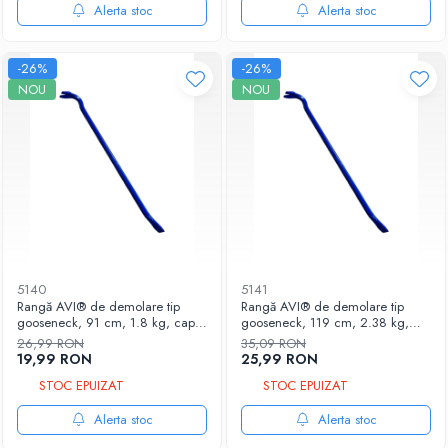
Accesorii chiuvete
Alerta stoc
Alerta stoc
Baterii sanitare cu incalzire instant
Fitinguri si accesorii
-26%
-26%
Robineti
NOU
NOU
Sisteme filtrare instalatii
Sonerii electrice
Termometre Meteo
5140
5141
Rangă AVI® de demolare tip
Rangă AVI® de demolare tip
gooseneck, 91 cm, 1.8 kg, cap
gooseneck, 119 cm, 2.38 kg,
drept teșit 2.9 cm, fantă scos
cap drept teșit 2.9 cm, fantă scos
26,99 RON
35,09 RON
cuie, grip hexagonal Ø 18 mm,
cuie, grip hexagonal Ø 18 mm,
19,99 RON
25,99 RON
AVI-5140
AVI-5141
STOC EPUIZAT
STOC EPUIZAT
Alerta stoc
Alerta stoc