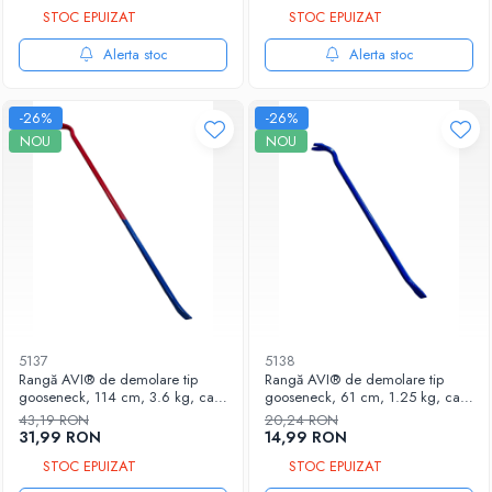
AVI-5135
mm, AVI-5136
Intrerupatoare
STOC EPUIZAT
STOC EPUIZAT
Lampi si veioze
Alerta stoc
Alerta stoc
Lanterne
Lustre si pendule
-26%
-26%
Prelungitoare
NOU
NOU
Prize
Insecticide & capcane
Kit-uri Smart Home si senzori
Noptiere
Pet shop
Perii, trimere si clesti animale
Zgarzi, lese si hamuri
5137
5138
Produse ingrijire incaltaminte si
Rangă AVI® de demolare tip
Rangă AVI® de demolare tip
accesorii
gooseneck, 114 cm, 3.6 kg, cap
gooseneck, 61 cm, 1.25 kg, cap
drept teșit 3.5 cm, fantă scos
drept teșit 2.9 cm, fantă scos
43,19 RON
20,24 RON
Sanitare
cuie, grip plat rotunjit 30 × 15
cuie, grip hexagonal Ø 18 mm,
31,99 RON
14,99 RON
mm, AVI-5137
AVI-5138
Accesorii baterii sanitare
STOC EPUIZAT
STOC EPUIZAT