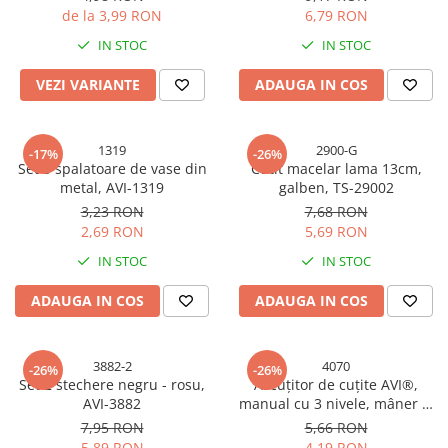
AVI-5341
Cabluri electrice si conductori
de la 3,99 RON
6,79 RON
Cabluri si adaptoare
IN STOC
IN STOC
Intrerupatoare
VEZI VARIANTE
ADAUGA IN COS
Lampi si veioze
Lanterne
Lustre si pendule
1319
2900-G
-17%
-26%
Prelungitoare
Set 5 spalatoare de vase din
Cutit macelar lama 13cm,
metal, AVI-1319
galben, TS-29002
Prize
3,23 RON
7,68 RON
Insecticide & capcane
2,69 RON
5,69 RON
Kit-uri Smart Home si senzori
IN STOC
IN STOC
Noptiere
ADAUGA IN COS
ADAUGA IN COS
Pet shop
Perii, trimere si clesti animale
3882-2
4070
Zgarzi, lese si hamuri
-26%
-26%
Set 2 stechere negru - rosu,
Ascuțitor de cuțite AVI®,
Produse ingrijire incaltaminte si
AVI-3882
manual cu 3 nivele, mâner și
accesorii
bază antialunecare,
7,95 RON
5,66 RON
negru/roșu, AVI-4070
Sanitare
5,89 RON
4,19 RON