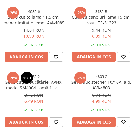
Vulcanizare, petice si leviere
4085-6
3132-R
-26%
-26%
bicicleta
Set 6 cutite lama 11.5 cm,
Cutit cu caneluri lama 15 cm,
maner imitatie lemn, AVI-4085
rosu, TS-31323
Echipamente protectie
14,84 RON
9,44 RON
Accesorii echipamente protectia
10,99 RON
6,99 RON
muncii
IN STOC
IN STOC
Manusi protectia muncii
Ochelari protectia muncii si Viziere
ADAUGA IN COS
ADAUGA IN COS
protective
Birotica & Papetarie
3373-2
4803-2
-26%
NOU
-26%
Adezivi si benzi adezive
Set 2 cuțite bucătărie, AVI®,
Set 2 buc stecher 10/16A, alb,
model SM4004, lamă 11 cm
AVI-4803
Articole ambalare
curbată, lungime totală 22
8,76 RON
6,74 RON
Creioane si ascutitori
cm, mâner lemn, 60 g, AVI-
6,49 RON
4,99 RON
3373
Foarfece si cuttere
IN STOC
IN STOC
Markere
ADAUGA IN COS
ADAUGA IN COS
Masini de numarat bani
Camping, Outdoor & Bushcraft