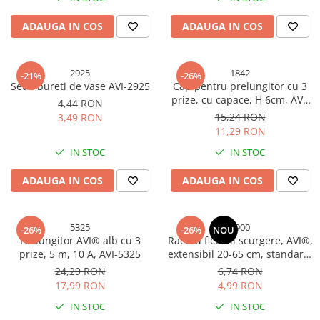
Ciocane si dalti
ADAUGA IN COS
ADAUGA IN COS
Clesti si patenti
Echipamente sudura
2925
1842
-21%
-26%
Pistoale de lipit
Set 4 bureti de vase AVI-2925
Cap pentru prelungitor cu 3
prize, cu capace, H 6cm, AVI-
Scule multifunctionale si accesorii
4,44 RON
1842
15,24 RON
3,49 RON
Seturi si accesorii pentru gaurit si
11,29 RON
insurubat
IN STOC
IN STOC
Unelte & Depozitare
ADAUGA IN COS
ADAUGA IN COS
Rangi si leviere
Unelte si aparate de masura
Materiale de constructii
5325
4900
-26%
-26%
NOU
Prelungitor AVI® alb cu 3
Racord flexibil scurgere, AVI®,
Accesorii echipamente pentru
prize, 5 m, 10 A, AVI-5325
extensibil 20-65 cm, standard,
transport si ridicat
Ø ieșire 40 mm, AVI-4900
24,29 RON
6,74 RON
Accesorii ferestre
17,99 RON
4,99 RON
Accesorii usi
IN STOC
IN STOC