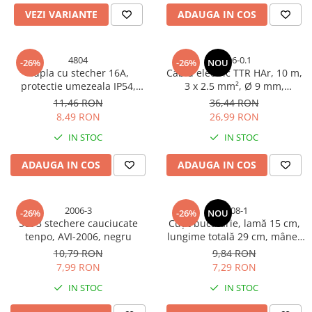
Accesorii vopsire si tencuire
VEZI VARIANTE
ADAUGA IN COS
Balamale
Broaste si yale
4804
4796-0.1
-26%
-26%
NOU
Cilindri usa
Cupla cu stecher 16A,
Cablu electric TTR HAr, 10 m,
protectie umezeala IP54,
3 x 2.5 mm², Ø 9 mm,
Hidroizolatii si accesorii
etanseitate ridicata, fixare
conductor aluminiu cuprat
11,46 RON
36,44 RON
Kit-uri automatizari porti si usi
rigida, AVI-4804
(CCA), 1430 g, AVI-4796
8,49 RON
26,99 RON
garaj
IN STOC
IN STOC
Lacate
ADAUGA IN COS
ADAUGA IN COS
Manere usa
Silicon, spume si solutii tehnice
Suruburi, dibluri si accesorii
2006-3
1808-1
-26%
-26%
NOU
Set 3 stechere cauciucate
Cuțit bucătărie, lamă 15 cm,
prindere
tenpo, AVI-2006, negru
lungime totală 29 cm, mâner
Unelte de vopsit si tencuit
albastru-negru, 85 g, AVI-1808
10,79 RON
9,84 RON
7,99 RON
7,29 RON
Accesorii si piese de schimb
biciclete
IN STOC
IN STOC
Accesorii piese biciclete