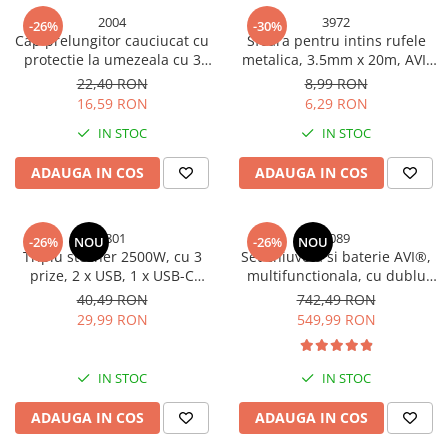
Accesorii autoaparare
2004
3972
-26%
-30%
Cap prelungitor cauciucat cu
Sfoara pentru intins rufele
Arzatoare camping
protectie la umezeala cu 3
metalica, 3.5mm x 20m, AVI-
prize si capace IP54 TS-2004
3972
Cutite si bricege
22,40 RON
8,99 RON
16,59 RON
6,29 RON
Auto
IN STOC
IN STOC
Accesorii electronice auto
Accesorii scule auto
ADAUGA IN COS
ADAUGA IN COS
Consumabile moto si ambarcatiuni
Echipamente profesionale auto
4801
4089
-26%
NOU
-26%
NOU
Triplu stecher 2500W, cu 3
Set chiuveta si baterie AVI®,
Echipamente pentru atelier
prize, 2 x USB, 1 x USB-C
multifunctionala, cu dublu
Echipamente pentru service roti
fastcharge, 20w, cu
waterfall, afisaj electronic
40,49 RON
742,49 RON
intrerupator si iluminare LED,
autonom, 750mm x 460mm,
Intretinere & Cosmetica Auto
29,99 RON
549,99 RON
AVI-4801
nu necesita conectarea la o
Masini de polisat si accesorii
sursa de energie, dark grey,
AVI-4089
Redresoare auto
IN STOC
IN STOC
Scule auto
ADAUGA IN COS
ADAUGA IN COS
Scule profesionale pentru reparatii