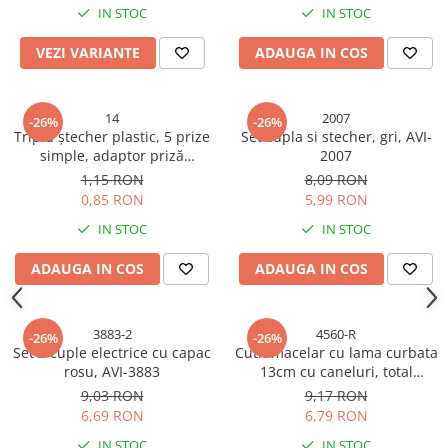
Consumabile masini gradinarit
IN STOC
IN STOC
Foarfeci gradinarit
VEZI VARIANTE
ADAUGA IN COS
Gratare gradina
Ustensile Gratar
14
2007
-26%
-26%
Produse vinificatie
Triplu ștecher plastic, 5 prize
Set cupla si stecher, gri, AVI-
simple, adaptor priză
2007
Suflante si aspiratoare
multiplu, AVI-14
1,15 RON
8,09 RON
Topoare
0,85 RON
5,99 RON
Bricolaj
IN STOC
IN STOC
Accesorii aparate de sudura
ADAUGA IN COS
ADAUGA IN COS
Accesorii compresoare
Accesorii generatoare electrice
3883-2
4560-R
-26%
-26%
Accesorii pistoale de lipit
Set 2 cuple electrice cu capac
Cutit macelar cu lama curbata
rosu, AVI-3883
13cm cu caneluri, total
Accesorii polizare si slefuire
26.5cm, rosu, AVI-4560
9,03 RON
9,17 RON
Bomfaiere si fierastraie
6,69 RON
6,79 RON
Chei si truse chei
IN STOC
IN STOC