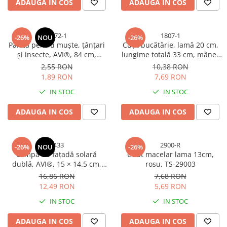
ADAUGA IN COS
ADAUGA IN COS
Angrenaje si foi de angrenaj
bicicleta
Antifurt bicicleta
3672-1
1807-1
-26%
NOU
-26%
Paletă pentru muște, țânțari
Cuțit bucătărie, lamă 20 cm,
Aparatori bicicleta
și insecte, AVI®, 84 cm,
lungime totală 33 cm, mâner
Benzi si articole reflectorizante
suprafață activă 18 x 15 cm,
albastru-negru, 100 g, AVI-
2,55 RON
10,38 RON
AVI-3672
1807
bicicleta
1,89 RON
7,69 RON
Butuci roti bicicleta
IN STOC
IN STOC
Cabluri si camasi bicicleta
ADAUGA IN COS
ADAUGA IN COS
Camere roata bicicleta
Cauciucuri bicicleta
5433
2900-R
-26%
NOU
-26%
Ciclocomputere bicicleta
Lampă de fațadă solară
Cutit macelar lama 13cm,
dublă, AVI®, 15 × 14.5 cm,
rosu, TS-29003
Cosuri si remorci biciclete
2W, 1200 lm, acumulator 1800
16,86 RON
7,68 RON
mAh, lumină caldă, senzor de
Cricuri bicicleta
12,49 RON
5,69 RON
mișcare, AVI-5433
Frane bicicleta
IN STOC
IN STOC
Lanturi bicicleta
ADAUGA IN COS
ADAUGA IN COS