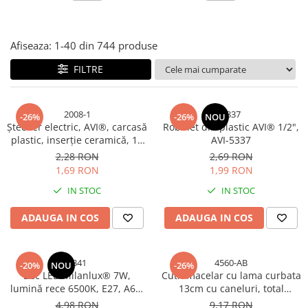
Bureti si lavete
Manusi bucatarie
Afiseaza:
1-
40
din
744
produse
Manusi unica folosinta
FILTRE
Maturi, Mopuri si galeti
Cutii postale
Decoratiuni casa & sarbatori
2008-1
5337
-26%
-26%
NOU
Ștecher electric, AVI®, carcasă
Robinet din plastic AVI® 1/2",
Accesorii decorative
plastic, inserție ceramică, 16
AVI-5337
Mercerie
A, 250 V, alb, AVI-2008
2,28 RON
2,69 RON
Iluminat & Electrice
1,69 RON
1,99 RON
Benzi LED
IN STOC
IN STOC
Accesorii corpuri de iluminat
ADAUGA IN COS
ADAUGA IN COS
Accesorii prelungitoare
Accesorii prize si intrerupatoare
Aplice fatada
5341
4560-AB
-20%
NOU
-26%
Bec LED Milanlux® 7W,
Cutit macelar cu lama curbata
Aplice si plafoniere
lumină rece 6500K, E27, A60,
13cm cu caneluri, total
Becuri
630 lm, clasa energetică F,
26.5cm, albastru, AVI-4560
4,98 RON
9,17 RON