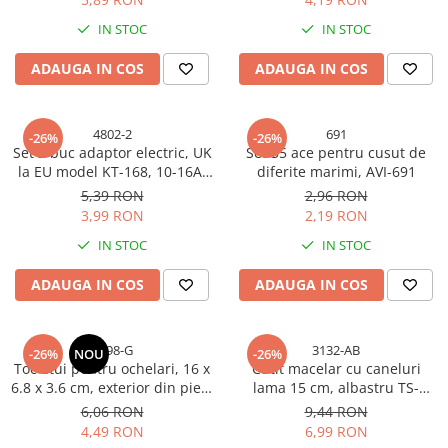
Accesorii baterii sanitare
IN STOC
IN STOC
Accesorii chiuvete
ADAUGA IN COS
ADAUGA IN COS
Baterii sanitare cu incalzire instant
Fitinguri si accesorii
Robineti
4802-2
691
-26%
-26%
Set 2 buc adaptor electric, UK
Set 55 ace pentru cusut de
Sisteme filtrare instalatii
la EU model KT-168, 10-16A,
diferite marimi, AVI-691
Sonerii electrice
AVI-4802
5,39 RON
2,96 RON
3,99 RON
2,19 RON
Termometre Meteo
IN STOC
IN STOC
Gradina - Gradinarit
Accesorii fierastraie cu lant
ADAUGA IN COS
ADAUGA IN COS
Accesorii fierastraie electrice
Accesorii irigare
5198-G
3132-AB
-26%
NOU
-26%
Accesorii pompe de apa
Toc etui pentru ochelari, 16 x
Cutit macelar cu caneluri
6.8 x 3.6 cm, exterior din piele
lama 15 cm, albastru TS-
Accesorii unelte gradinarit
ecologică texturată, AVI-5198
31321
6,06 RON
9,44 RON
Articole antidaunatori gradina
4,49 RON
6,99 RON