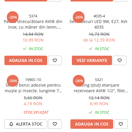
Lumini bicicleta
Mansoane si ghidoline biciclete
5374
4035-4
-26%
-26%
Manusi sport
Paletă strecurătoare AVI® din
Set 4 becuri LED 9W, E27, AVI-
inox, cu mâner din lemn,
4035
Oglinzi biciclete
pentru gătit la ceaun,
14,84 RON
16,73 RON
diametru 20 cm, AVI-5374
Pedale bicicleta
10,99 RON
de la 12,39 RON
Pinioane bicicleta
IN STOC
IN STOC
Pompe de umflat
ADAUGA IN COS
VEZI VARIANTE
Roti ajutatoare bicicleta
Sa bicicleta
1990C-10
5321
-26%
-26%
Schimbatoare bicicleta
Set 10 benzi adezive pentru
Fiting (ștuț) etanșare
muște și insecte, lungime 77
rezervoare AVI® 1/2", filet
Scule bicicleta
cm, AVI-1990C
interior și exterior, AVI-5321
5,66 RON
12,14 RON
Sonerii bicicleta
4,19 RON
8,99 RON
Spite si nipluri biciclete
STOC EPUIZAT
IN STOC
Suporturi accesorii biciclete
ALERTA STOC
ADAUGA IN COS
Tije si coliere sa