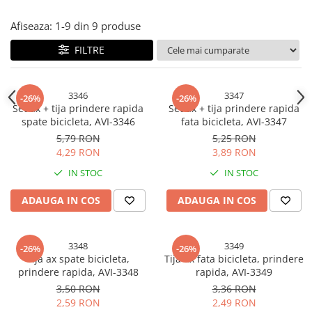
Bureti si lavete
Afiseaza:
1-
9
din
9
produse
Manusi bucatarie
FILTRE
Manusi unica folosinta
Maturi, Mopuri si galeti
Cutii postale
3346
3347
-26%
-26%
Set ax + tija prindere rapida
Set ax + tija prindere rapida
Decoratiuni casa & sarbatori
spate bicicleta, AVI-3346
fata bicicleta, AVI-3347
Accesorii decorative
5,79 RON
5,25 RON
4,29 RON
3,89 RON
Mercerie
Iluminat & Electrice
IN STOC
IN STOC
Benzi LED
ADAUGA IN COS
ADAUGA IN COS
Accesorii corpuri de iluminat
Accesorii prelungitoare
3348
3349
Accesorii prize si intrerupatoare
-26%
-26%
Tija ax spate bicicleta,
Tija ax fata bicicleta, prindere
Aplice fatada
prindere rapida, AVI-3348
rapida, AVI-3349
Aplice si plafoniere
3,50 RON
3,36 RON
Becuri
2,59 RON
2,49 RON