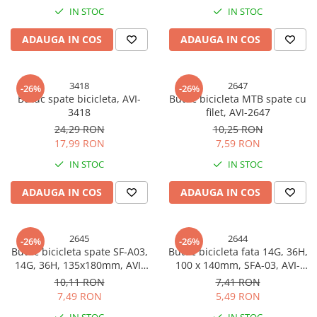
Cabluri electrice si conductori
IN STOC
IN STOC
Cabluri si adaptoare
ADAUGA IN COS
ADAUGA IN COS
Intrerupatoare
Lampi si veioze
Lanterne
3418
2647
-26%
-26%
Butuc spate bicicleta, AVI-
Butuc bicicleta MTB spate cu
Lustre si pendule
3418
filet, AVI-2647
Prelungitoare
24,29 RON
10,25 RON
Prize
17,99 RON
7,59 RON
Insecticide & capcane
IN STOC
IN STOC
Kit-uri Smart Home si senzori
ADAUGA IN COS
ADAUGA IN COS
Noptiere
Pet shop
2645
2644
-26%
-26%
Perii, trimere si clesti animale
Butuc bicicleta spate SF-A03,
Butuc bicicleta fata 14G, 36H,
Zgarzi, lese si hamuri
14G, 36H, 135x180mm, AVI-
100 x 140mm, SFA-03, AVI-
2645
2644
Produse ingrijire incaltaminte si
10,11 RON
7,41 RON
accesorii
7,49 RON
5,49 RON
Sanitare