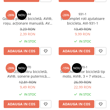
3144
931-1
-26%
NOU
-26%
Goarnă pentru bicicletă, AVI®,
Set complet roti ajutatoare
roșu, acționare manuală, AVI-
bicicleta, AVI-931-1
3144
3,23 RON
13,49 RON
2,39 RON
9,99 RON
IN STOC
IN STOC
ADAUGA IN COS
ADAUGA IN COS
5470
2370-1
-26%
NOU
-15%
NOU
Far LED pentru bicicletă,
Set schimbător bicicletă tip
AVI®, sonerie puternică,
moto, AVI®, 3 × 7 viteze,
buton cu fir, prindere rapidă,
manete schimbător
12,81 RON
26,99 RON
acumulator reîncărcabil, AVI-
stânga/dreapta, AVI-2370
9,49 RON
22,99 RON
5470
IN STOC
IN STOC
ADAUGA IN COS
ADAUGA IN COS