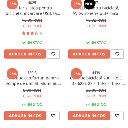
4025
5471
-36%
-26%
NOU
Set far si stop pentru
Far LED pentru bicicletă,
bicicleta, incarcare USB, far
AVI®, sonerie puternică,
6.5cm, waterproof, AVI-4025
încărcare solară și USB-C,
13,99 RON
15,92 RON
buton cu fir, prindere rapidă,
8,99 RON
11,79 RON
AVI-5471
IN STOC
IN STOC
ADAUGA IN COS
ADAUGA IN COS
130-3
4439
-26%
-26%
Set 3 buc cap furtun pentru
Cauciuc bicicletă 700 × 35C
pompe de umflat, aluminiu,
(37-622), 28 × 1 3/8 × 1 5/8,
AVI-130
Luta, dungă albă, AVI-4439
8,90 RON
33,06 RON
6,59 RON
24,49 RON
IN STOC
IN STOC
ADAUGA IN COS
ADAUGA IN COS