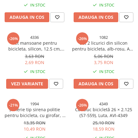
Cabluri si adaptoare
IN STOC
IN STOC
Intrerupatoare
Lampi si veioze
ADAUGA IN COS
ADAUGA IN COS
Lanterne
Lustre si pendule
4336
1082
-26%
-26%
Prelungitoare
Set mansoane pentru
Set 2 licurici din silicon
Prize
bicicleta, silicon, 12.5 cm,
pentru bicicleta, alb-rosu, AVI-
albastru, AVI-4336
1082
3,63 RON
5,06 RON
Insecticide & capcane
2,69 RON
3,75 RON
Kit-uri Smart Home si senzori
IN STOC
IN STOC
Noptiere
VEZI VARIANTE
ADAUGA IN COS
Pet shop
Perii, trimere si clesti animale
Zgarzi, lese si hamuri
1994
4349
-21%
-26%
Sonerie tip sirena politie
Cauciuc bicicletă 26 × 2.125
Produse ingrijire incaltaminte si
pentru bicicleta, cu girofar, 4
(57-559), Luta, AVI-4349
accesorii
melodii, 6 LED-uri, controler,
13,35 RON
25,10 RON
Sanitare
fixare ghidon
10,49 RON
18,59 RON
Accesorii baterii sanitare