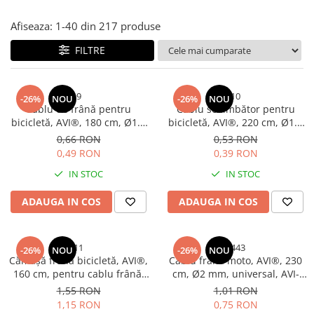
Sonerii bicicleta
Manusi bucatarie
Afiseaza:
1-
40
din
217
produse
Manusi unica folosinta
Spite si nipluri biciclete
Maturi, Mopuri si galeti
FILTRE
Suporturi accesorii biciclete
Cutii postale
Tije si coliere sa
Decoratiuni casa & sarbatori
9
10
Vulcanizare, petice si leviere
-26%
NOU
-26%
NOU
Cablu de frână pentru
Cablu schimbător pentru
Accesorii decorative
bicicleta
bicicletă, AVI®, 180 cm, Ø1.5
bicicletă, AVI®, 220 cm, Ø1.2
Mercerie
mm, pentru frâne mecanice,
mm, pentru transmisie
0,66 RON
0,53 RON
Iluminat & Electrice
AVI-9
mecanică, AVI-10
0,49 RON
0,39 RON
Benzi LED
IN STOC
IN STOC
Accesorii corpuri de iluminat
ADAUGA IN COS
ADAUGA IN COS
Accesorii prelungitoare
Accesorii prize si intrerupatoare
Aplice fatada
11
1443
-26%
NOU
-26%
NOU
Cămașă frână bicicletă, AVI®,
Aplice si plafoniere
Cablu frână moto, AVI®, 230
160 cm, pentru cablu frână,
cm, Ø2 mm, universal, AVI-
Becuri
AVI-11
1443
1,55 RON
1,01 RON
Cabluri electrice si conductori
1,15 RON
0,75 RON