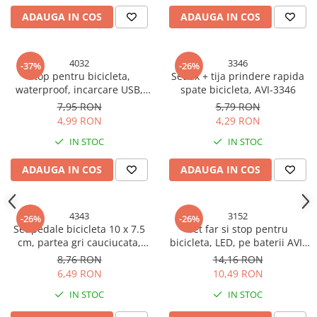
ADAUGA IN COS
ADAUGA IN COS
4032
3346
-37%
-26%
Stop pentru bicicleta,
Set ax + tija prindere rapida
waterproof, incarcare USB,
spate bicicleta, AVI-3346
AVI-4032
7,95 RON
5,79 RON
4,99 RON
4,29 RON
IN STOC
IN STOC
ADAUGA IN COS
ADAUGA IN COS
4343
3152
-26%
-26%
Set pedale bicicleta 10 x 7.5
Set far si stop pentru
cm, partea gri cauciucata,
bicicleta, LED, pe baterii AVI-
catadioptri fata-spate, AVI-
3152
8,76 RON
14,16 RON
4343
6,49 RON
10,49 RON
IN STOC
IN STOC