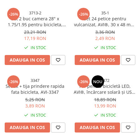
3713-2
35-1
-26%
-26%
Set 2 buc camera 28" x
Set 24 petice pentru
1.75/1.95 pentru bicicleta,
vulcanizat, AVI®, 30 x 48 mm,
Luta, AVI-3713
cu adeziv inclus, RS2401, AVI-
23,21 RON
3,36 RON
35
17,19 RON
2,49 RON
IN STOC
IN STOC
ADAUGA IN COS
ADAUGA IN COS
3347
5472
-26%
-26%
NOU
Set ax + tija prindere rapida
Far pentru bicicletă LED,
fata bicicleta, AVI-3347
AVI®, încărcare solară și USB-
C, display digital baterie,
5,25 RON
18,89 RON
acumulator reîncărcabil, AVI-
3,89 RON
13,99 RON
5472
IN STOC
IN STOC
ADAUGA IN COS
ADAUGA IN COS