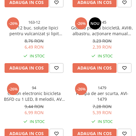
ADAUGA IN COS
ADAUGA IN COS
163-12
3145
-26%
-26%
NOU
Set 12 buc. soluție lipici
Goarnă pentru bicicletă, AVI®,
pentru vulcanizat și lipit
albastru, acționare manuală,
petice, AVI-163
AVI-3145
8,76 RON
3,23 RON
6,49 RON
2,39 RON
IN STOC
IN STOC
ADAUGA IN COS
ADAUGA IN COS
94
1479
-26%
-26%
Claxon electronic bicicleta
Pompa de aer scurta, AVI-
BSFD cu 1 LED, 8 melodii, AVI-
1479
94
9,44 RON
7,28 RON
6,99 RON
5,39 RON
IN STOC
IN STOC
ADAUGA IN COS
ADAUGA IN COS