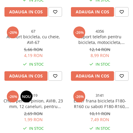
IN STOC
IN STOC
Accesorii chiuvete
ADAUGA IN COS
ADAUGA IN COS
Baterii sanitare cu incalzire instant
Fitinguri si accesorii
Robineti
67
4356
-26%
-26%
Sisteme filtrare instalatii
Antifurt bicicleta, cu cheie,
Suport telefon pentru
AVI-67
bicicleta, motocicleta,
Sonerii electrice
carucioare, 4.7"-6.5", cu
5,66 RON
12,14 RON
Termometre Meteo
autofixare rapida, AVI-4356
4,19 RON
8,99 RON
IN STOC
IN STOC
ADAUGA IN COS
ADAUGA IN COS
1519
3141
-26%
NOU
-26%
Cheie pentru pinion, AVI®, 23
Etrier frana bicicleta F180-
mm, 12 caneluri, pentru
R160 cu saboti F180-R160,
demontare și montaj
AVI-3141
2,69 RON
10,11 RON
pinioane, AVI-1519
1,99 RON
7,49 RON
IN STOC
IN STOC