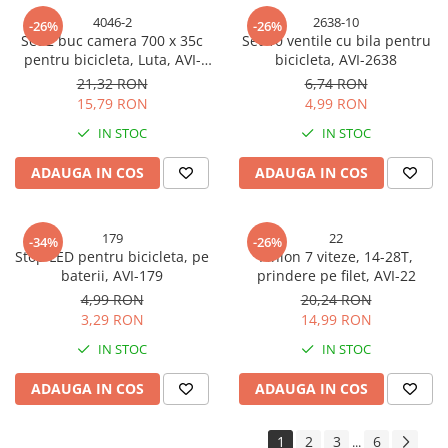
4046-2
2638-10
-26%
-26%
Set 2 buc camera 700 x 35c
Set 10 ventile cu bila pentru
pentru bicicleta, Luta, AVI-
bicicleta, AVI-2638
4046
21,32 RON
6,74 RON
15,79 RON
4,99 RON
IN STOC
IN STOC
ADAUGA IN COS
ADAUGA IN COS
179
22
-34%
-26%
Stop LED pentru bicicleta, pe
Pinion 7 viteze, 14-28T,
baterii, AVI-179
prindere pe filet, AVI-22
4,99 RON
20,24 RON
3,29 RON
14,99 RON
IN STOC
IN STOC
ADAUGA IN COS
ADAUGA IN COS
1
2
3
6
...