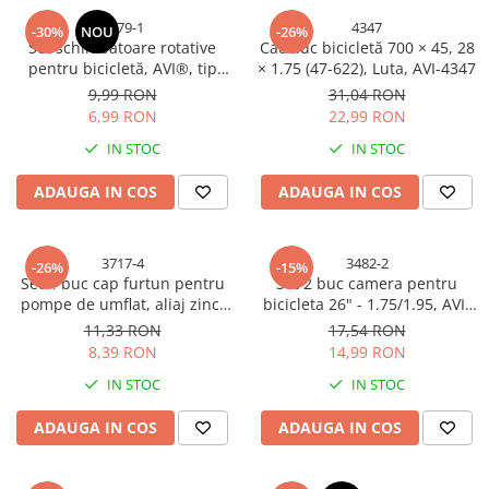
1279-1
4347
-30%
NOU
-26%
Set schimbătoare rotative
Cauciuc bicicletă 700 × 45, 28
pentru bicicletă, AVI®, tip
× 1.75 (47-622), Luta, AVI-4347
moto, grip shifter, stânga +
9,99 RON
31,04 RON
dreapta, cu cabluri, AVI-1279
6,99 RON
22,99 RON
IN STOC
IN STOC
ADAUGA IN COS
ADAUGA IN COS
3717-4
3482-2
-26%
-15%
Set 4 buc cap furtun pentru
Set 2 buc camera pentru
pompe de umflat, aliaj zinc,
bicicleta 26" - 1.75/1.95, AVI-
AVI-3717
3482
11,33 RON
17,54 RON
8,39 RON
14,99 RON
IN STOC
IN STOC
ADAUGA IN COS
ADAUGA IN COS