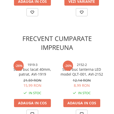
ADAUGA IN COS
VEZI VARIANTE
Cabluri electrice si conductori
Cabluri si adaptoare
Intrerupatoare
Lampi si veioze
Lanterne
Lustre si pendule
FRECVENT CUMPARATE
Prelungitoare
IMPREUNA
Prize
Insecticide & capcane
Kit-uri Smart Home si senzori
1919-3
2152-2
-26%
-26%
Set 3 buc lacat 40mm,
Set 2 buc lanterna LED
Noptiere
patrat, AVI-1919
model QLT-001, AVI-2152
p
Pet shop
21,59 RON
12,14 RON
15,99 RON
8,99 RON
Perii, trimere si clesti animale
IN STOC
IN STOC
Zgarzi, lese si hamuri
Produse ingrijire incaltaminte si
ADAUGA IN COS
ADAUGA IN COS
accesorii
Sanitare