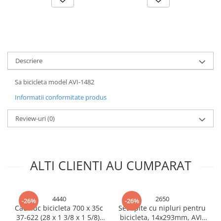
Accesorii baterii sanitare
Accesorii chiuvete
Baterii sanitare cu incalzire instant
Fitinguri si accesorii
Descriere
Robineti
Sisteme filtrare instalatii
Sa bicicleta model AVI-1482
Sonerii electrice
Informatii conformitate produs
Termometre Meteo
Review-uri
(0)
Gradina - Gradinarit
Accesorii fierastraie cu lant
Accesorii fierastraie electrice
ALTI CLIENTI AU CUMPARAT
Accesorii irigare
Accesorii pompe de apa
Accesorii unelte gradinarit
4440
2650
-26%
-26%
Cauciuc bicicleta 700 x 35c
Set spite cu nipluri pentru
Articole antidaunatori gradina
37-622 (28 x 1 3/8 x 1 5/8),
bicicleta, 14x293mm, AVI-