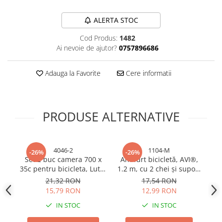
Bureti si lavete
ALERTA STOC
Manusi bucatarie
Cod Produs:
1482
Manusi unica folosinta
Ai nevoie de ajutor?
0757896686
Maturi, Mopuri si galeti
Cutii postale
Adauga la Favorite
Cere informatii
Decoratiuni casa & sarbatori
Accesorii decorative
Mercerie
PRODUSE ALTERNATIVE
Iluminat & Electrice
Benzi LED
Accesorii corpuri de iluminat
4046-2
1104-M
-26%
-26%
Set 2 buc camera 700 x
Antifurt bicicletă, AVI®,
Accesorii prelungitoare
35c pentru bicicleta, Luta,
1.2 m, cu 2 chei și suport
Accesorii prize si intrerupatoare
AVI-4046
de prindere, Mov, AVI-
21,32 RON
17,54 RON
1104-M
Aplice fatada
15,79 RON
12,99 RON
Aplice si plafoniere
IN STOC
IN STOC
Becuri