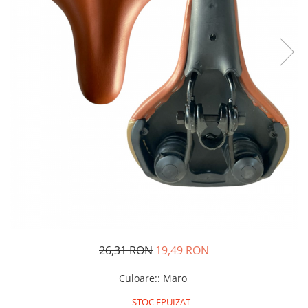
Oglinzi si mobilier baie
Bucatarie
Ascutitoare cutite
Baterii sanitare bucatarie
Cantare de bucatarie
Chiuvete bucatarie
Curatatoare legume si fructe
Cutite si seturi de cutite
Fierbatoare
Masini de tocat si macinat
Polonice, linguri si clesti de
bucatarie
Prese si storcatoare manuale
Tacamuri si seturi
26,31 RON
19,49 RON
Tirbusoane si dopuri
Culoare:
:
Maro
Cantare electronice comerciale
STOC EPUIZAT
Curatenie generala