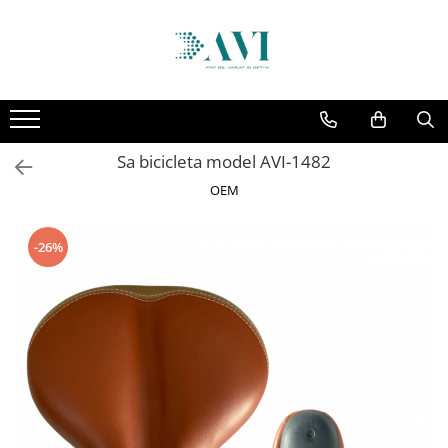
Toate Produsele
Casa
Accesorii uscatoare rufe
Sa bicicleta model AVI-1482
Aparate electrocasnice & accesorii
OEM
Aparate si accesorii intretinere
personala
Accesorii pentru ochelari si lentile
-26%
de contact
Perii de par si piepteni
Unghiere si clesti manichiura &
pedichiura
Baie
Baterii sanitare baie
Coloane de dus si seturi de dus
Odorizant toaleta