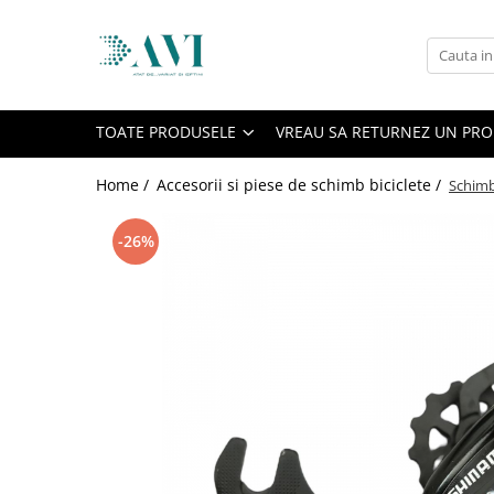
Toate Produsele
Casa
TOATE PRODUSELE
VREAU SA RETURNEZ UN PR
Accesorii uscatoare rufe
Aparate electrocasnice & accesorii
Home /
Accesorii si piese de schimb biciclete /
Schimba
Aparate si accesorii intretinere
personala
-26%
Accesorii pentru ochelari si lentile
de contact
Perii de par si piepteni
Unghiere si clesti manichiura &
pedichiura
Baie
Baterii sanitare baie
Coloane de dus si seturi de dus
Odorizant toaleta