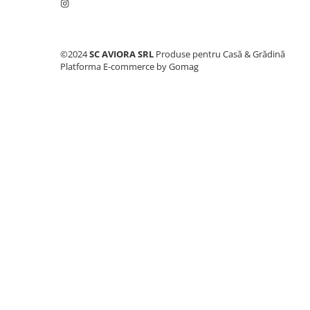
Consumabile masini gradinarit
Foarfeci gradinarit
Gratare gradina
©2024
SC AVIORA SRL
Produse pentru Casă & Grădină
Platforma E-commerce by Gomag
Ustensile Gratar
Produse vinificatie
Suflante si aspiratoare
Topoare
Bricolaj
Accesorii aparate de sudura
Accesorii compresoare
Accesorii generatoare electrice
Accesorii pistoale de lipit
Accesorii polizare si slefuire
Bomfaiere si fierastraie
Chei si truse chei