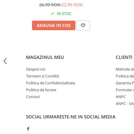
manete schimbător
26,99 RON
22,99 RON
Accesorii baterii sanitare
stânga/dreapta, AVI-2370
IN STOC
Accesorii chiuvete
Baterii sanitare cu incalzire instant
ADAUGA IN COS
Fitinguri si accesorii
Robineti
Sisteme filtrare instalatii
Sonerii electrice
MAGAZINUL MEU
CLIENTI
Termometre Meteo
Despre noi
Metode de
Gradina - Gradinarit
Termeni si Conditii
Politica d
Accesorii fierastraie cu lant
Politica de Confidentialitate
Garantia 
Politica de livrare
Formular 
Accesorii fierastraie electrice
Contact
ANPC
Accesorii irigare
ANPC - SA
Accesorii pompe de apa
SOCIAL
URMARESTE-NE IN SOCIAL MEDIA
Accesorii unelte gradinarit
Articole antidaunatori gradina