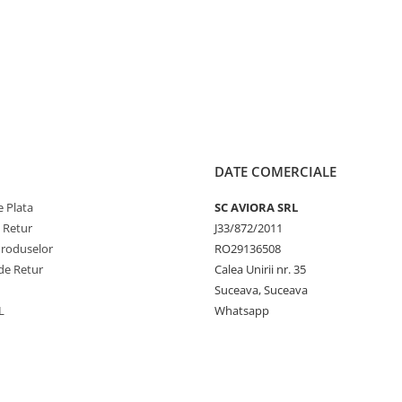
DATE COMERCIALE
 Plata
SC AVIORA SRL
e Retur
J33/872/2011
Produselor
RO29136508
de Retur
Calea Unirii nr. 35
Suceava, Suceava
L
Whatsapp