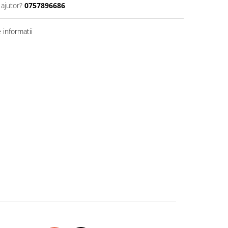
 ajutor?
0757896686
informatii