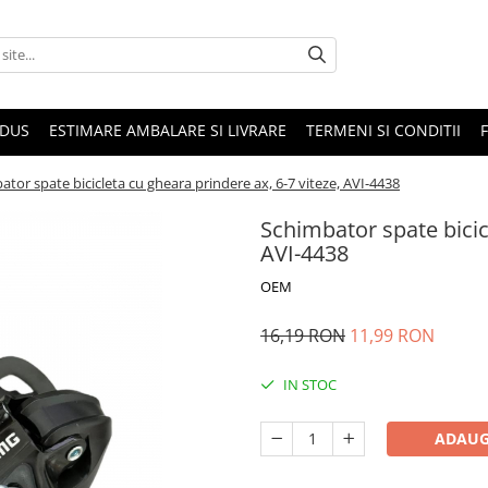
ODUS
ESTIMARE AMBALARE SI LIVRARE
TERMENI SI CONDITII
tor spate bicicleta cu gheara prindere ax, 6-7 viteze, AVI-4438
Schimbator spate bicicl
AVI-4438
OEM
16,19 RON
11,99 RON
IN STOC
ADAUG