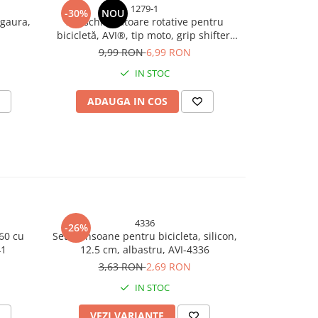
1279-1
-30%
NOU
 gaura,
Set schimbătoare rotative pentru
bicicletă, AVI®, tip moto, grip shifter,
stânga + dreapta, cu cabluri, AVI-1279
9,99 RON
6,99 RON
IN STOC
ADAUGA IN COS
4336
-26%
-26%
160 cu
Set mansoane pentru bicicleta, silicon,
Set 2 buc cam
41
12.5 cm, albastru, AVI-4336
1.75
3,63 RON
2,69 RON
12,
IN STOC
VEZI VARIANTE
ADAU