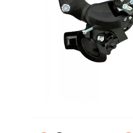
Oglinzi si mobilier baie
Bucatarie
Ascutitoare cutite
Baterii sanitare bucatarie
Cantare de bucatarie
Chiuvete bucatarie
Curatatoare legume si fructe
Cutite si seturi de cutite
Fierbatoare
Masini de tocat si macinat
Polonice, linguri si clesti de
bucatarie
Prese si storcatoare manuale
Tacamuri si seturi
Tirbusoane si dopuri
Cantare electronice comerciale
Curatenie generala