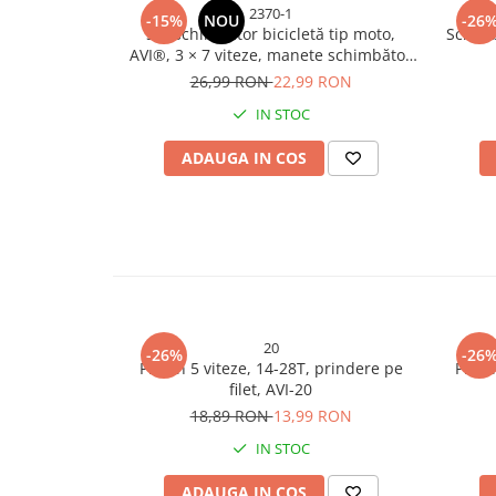
2370-1
-15%
NOU
-26
Bureti si lavete
Set schimbător bicicletă tip moto,
Schimb
AVI®, 3 × 7 viteze, manete schimbător
Manusi bucatarie
stânga/dreapta, AVI-2370
26,99 RON
22,99 RON
Manusi unica folosinta
IN STOC
Maturi, Mopuri si galeti
Cutii postale
ADAUGA IN COS
Decoratiuni casa & sarbatori
Accesorii decorative
Mercerie
Iluminat & Electrice
Benzi LED
Accesorii corpuri de iluminat
20
-26%
-26
Accesorii prelungitoare
Pinion 5 viteze, 14-28T, prindere pe
Pinio
filet, AVI-20
Accesorii prize si intrerupatoare
18,89 RON
13,99 RON
Aplice fatada
IN STOC
Aplice si plafoniere
Becuri
ADAUGA IN COS