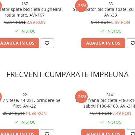
167
33
%
-26%
ator spate bicicleta cu gheara,
Schimbator bicicleta spate, cu
rotita mare, AVI-167
AVI-33
12,14 RON
8,99 RON
9,44 RON
6,99 RON
IN STOC
IN STOC
ADAUGA IN COS
ADAUGA IN COS
FRECVENT CUMPARATE IMPREUNA
22
3141
%
-26%
n 7 viteze, 14-28T, prindere pe
Etrier frana bicicleta F180-R
filet, AVI-22
saboti F180-R160, AVI-31
20,24 RON
14,99 RON
10,11 RON
7,49 RON
IN STOC
IN STOC
ADAUGA IN COS
ADAUGA IN COS