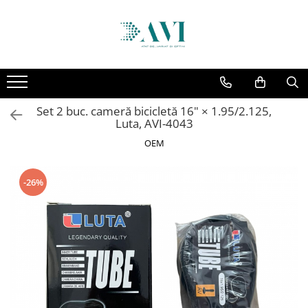
Toate Produsele
Casa
Accesorii uscatoare rufe
Set 2 buc. cameră bicicletă 16" × 1.95/2.125,
Aparate electrocasnice & accesorii
Luta, AVI-4043
Aparate si accesorii intretinere
OEM
personala
Accesorii pentru ochelari si lentile
-26%
de contact
Perii de par si piepteni
Unghiere si clesti manichiura &
pedichiura
Baie
Baterii sanitare baie
Coloane de dus si seturi de dus
Odorizant toaleta