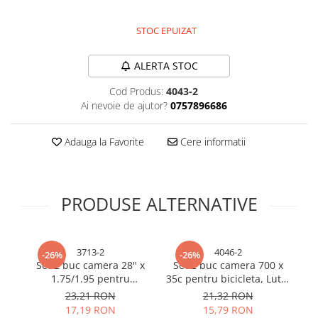
Bureti si lavete
STOC EPUIZAT
Manusi bucatarie
Manusi unica folosinta
ALERTA STOC
Maturi, Mopuri si galeti
Cod Produs:
4043-2
Cutii postale
Ai nevoie de ajutor?
0757896686
Decoratiuni casa & sarbatori
Accesorii decorative
Adauga la Favorite
Cere informatii
Mercerie
Iluminat & Electrice
Benzi LED
PRODUSE ALTERNATIVE
Accesorii corpuri de iluminat
Accesorii prelungitoare
Accesorii prize si intrerupatoare
3713-2
4046-2
-26%
-26%
Set 2 buc camera 28" x
Set 2 buc camera 700 x
S
Aplice fatada
1.75/1.95 pentru
35c pentru bicicleta, Luta,
Aplice si plafoniere
bicicleta, Luta, AVI-3713
AVI-4046
b
23,21 RON
21,32 RON
Becuri
17,19 RON
15,79 RON