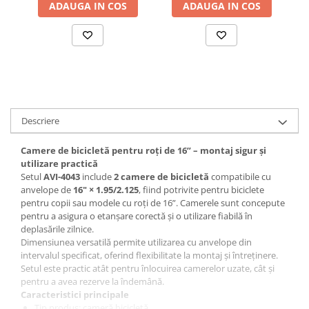
ADAUGA IN COS
ADAUGA IN COS
Accesorii baterii sanitare
Accesorii chiuvete
Baterii sanitare cu incalzire instant
Fitinguri si accesorii
Robineti
Sisteme filtrare instalatii
Descriere
Sonerii electrice
Termometre Meteo
Camere de bicicletă pentru roți de 16” – montaj sigur și
utilizare practică
Gradina - Gradinarit
Setul
AVI-4043
include
2 camere de bicicletă
compatibile cu
Accesorii fierastraie cu lant
anvelope de
16" × 1.95/2.125
, fiind potrivite pentru biciclete
pentru copii sau modele cu roți de 16”. Camerele sunt concepute
Accesorii fierastraie electrice
pentru a asigura o etanșare corectă și o utilizare fiabilă în
deplasările zilnice.
Accesorii irigare
Dimensiunea versatilă permite utilizarea cu anvelope din
Accesorii pompe de apa
intervalul specificat, oferind flexibilitate la montaj și întreținere.
Setul este practic atât pentru înlocuirea camerelor uzate, cât și
Accesorii unelte gradinarit
pentru a avea rezerve la îndemână.
Caracteristici principale
Articole antidaunatori gradina
Tip produs: cameră bicicletă