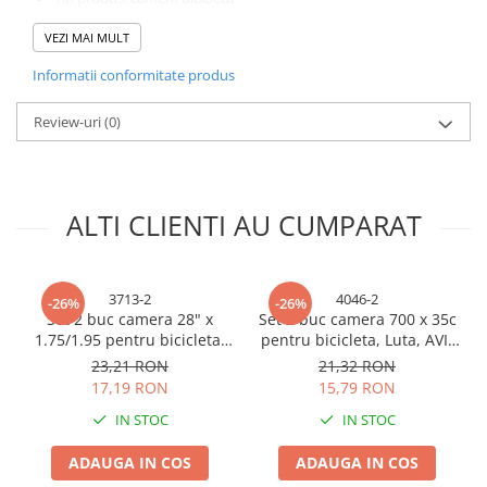
Consumabile masini gradinarit
Set: 2 bucăți
VEZI MAI MULT
Dimensiune: 16" × 1.95/2.125
Foarfeci gradinarit
Compatibile cu roți de 16”
Informatii conformitate produs
Gratare gradina
Potrivite pentru înlocuire și reparații
Utilizare: biciclete pentru copii / roți mici
Ustensile Gratar
Notă de utilizare
Review-uri
(0)
Produse vinificatie
Verifică dimensiunea anvelopei înainte de montaj. Umflă camera
la presiunea recomandată pentru a preveni deteriorarea și a
Suflante si aspiratoare
asigura siguranță în utilizare.
Topoare
ALTI CLIENTI AU CUMPARAT
Bricolaj
Accesorii aparate de sudura
3713-2
4046-2
-26%
-26%
Accesorii compresoare
Set 2 buc camera 28" x
Set 2 buc camera 700 x 35c
Accesorii generatoare electrice
1.75/1.95 pentru bicicleta,
pentru bicicleta, Luta, AVI-
Luta, AVI-3713
4046
23,21 RON
21,32 RON
Accesorii pistoale de lipit
17,19 RON
15,79 RON
Accesorii polizare si slefuire
IN STOC
IN STOC
Bomfaiere si fierastraie
ADAUGA IN COS
ADAUGA IN COS
Chei si truse chei