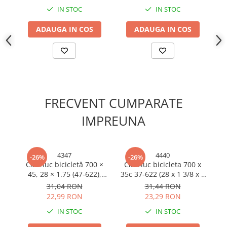
Cabluri electrice si conductori
IN STOC
IN STOC
Cabluri si adaptoare
ADAUGA IN COS
ADAUGA IN COS
Intrerupatoare
Lampi si veioze
Lanterne
Lustre si pendule
Prelungitoare
Prize
FRECVENT CUMPARATE
Insecticide & capcane
IMPREUNA
Kit-uri Smart Home si senzori
Noptiere
4347
4440
-26%
-26%
Pet shop
Cauciuc bicicletă 700 ×
Cauciuc bicicleta 700 x
P
Perii, trimere si clesti animale
45, 28 × 1.75 (47-622),
35c 37-622 (28 x 1 3/8 x 1
p
Luta, AVI-4347
5/8), lateral alb, Luta, AVI-
31,04 RON
31,44 RON
Zgarzi, lese si hamuri
4440
22,99 RON
23,29 RON
Produse ingrijire incaltaminte si
accesorii
IN STOC
IN STOC
Sanitare