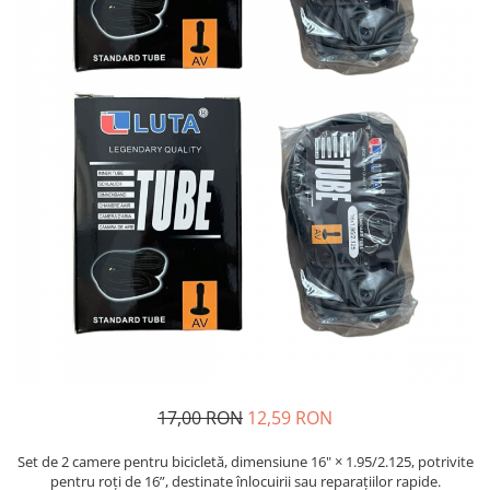
Oglinzi si mobilier baie
Bucatarie
Ascutitoare cutite
Baterii sanitare bucatarie
Cantare de bucatarie
Chiuvete bucatarie
Curatatoare legume si fructe
Cutite si seturi de cutite
Fierbatoare
Masini de tocat si macinat
Polonice, linguri si clesti de
bucatarie
Prese si storcatoare manuale
Tacamuri si seturi
17,00 RON
12,59 RON
Tirbusoane si dopuri
Cantare electronice comerciale
Set de 2 camere pentru bicicletă, dimensiune 16" × 1.95/2.125, potrivite
pentru roți de 16”, destinate înlocuirii sau reparațiilor rapide.
Curatenie generala