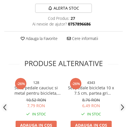
Bureti si lavete
ALERTA STOC
Manusi bucatarie
Cod Produs:
27
Manusi unica folosinta
Ai nevoie de ajutor?
0757896686
Maturi, Mopuri si galeti
Cutii postale
Adauga la Favorite
Cere informatii
Decoratiuni casa & sarbatori
Accesorii decorative
PRODUSE ALTERNATIVE
Mercerie
Iluminat & Electrice
Benzi LED
128
4343
-26%
-26%
Accesorii corpuri de iluminat
Set 2 pedale cauciuc si
Set pedale bicicleta 10 x
P
metal pentru bicicleta,
7.5 cm, partea gri
di
Accesorii prelungitoare
AVI-128
cauciucata, catadioptri
re
10,52 RON
8,76 RON
Accesorii prize si intrerupatoare
fata-spate, AVI-4343
7,79 RON
6,49 RON
Aplice fatada
IN STOC
IN STOC
Aplice si plafoniere
Becuri
ADAUGA IN COS
ADAUGA IN COS