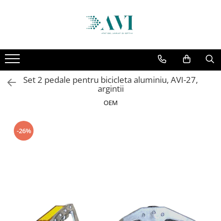
Toate Produsele
Casa
Accesorii uscatoare rufe
Set 2 pedale pentru bicicleta aluminiu, AVI-27,
Aparate electrocasnice & accesorii
argintii
Aparate si accesorii intretinere
OEM
personala
Accesorii pentru ochelari si lentile
-26%
de contact
Perii de par si piepteni
Unghiere si clesti manichiura &
pedichiura
Baie
Baterii sanitare baie
Coloane de dus si seturi de dus
Odorizant toaleta