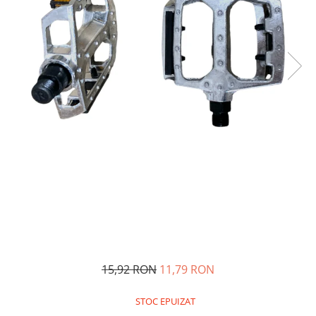
Oglinzi si mobilier baie
Bucatarie
Ascutitoare cutite
Baterii sanitare bucatarie
Cantare de bucatarie
Chiuvete bucatarie
Curatatoare legume si fructe
Cutite si seturi de cutite
Fierbatoare
Masini de tocat si macinat
Polonice, linguri si clesti de
bucatarie
Prese si storcatoare manuale
Tacamuri si seturi
15,92 RON
11,79 RON
Tirbusoane si dopuri
Cantare electronice comerciale
STOC EPUIZAT
Curatenie generala