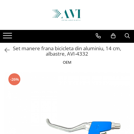
Toate Produsele
Casa
Accesorii uscatoare rufe
Set manere frana bicicleta din aluminiu, 14 cm,
Aparate electrocasnice & accesorii
albastre, AVI-4332
Aparate si accesorii intretinere
OEM
personala
Accesorii pentru ochelari si lentile
-26%
de contact
Perii de par si piepteni
Unghiere si clesti manichiura &
pedichiura
Baie
Baterii sanitare baie
Coloane de dus si seturi de dus
Odorizant toaleta