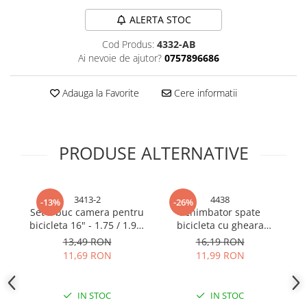
Bureti si lavete
ALERTA STOC
Manusi bucatarie
Cod Produs:
4332-AB
Manusi unica folosinta
Ai nevoie de ajutor?
0757896686
Maturi, Mopuri si galeti
Cutii postale
Adauga la Favorite
Cere informatii
Decoratiuni casa & sarbatori
Accesorii decorative
PRODUSE ALTERNATIVE
Mercerie
Iluminat & Electrice
Benzi LED
3413-2
4438
-13%
-26%
Accesorii corpuri de iluminat
Set 2 buc camera pentru
Schimbator spate
P
bicicleta 16" - 1.75 / 1.95,
bicicleta cu gheara
p
Accesorii prelungitoare
AVI-3413
prindere ax, 6-7 viteze,
13,49 RON
16,19 RON
Accesorii prize si intrerupatoare
AVI-4438
11,69 RON
11,99 RON
Aplice fatada
Aplice si plafoniere
IN STOC
IN STOC
Becuri