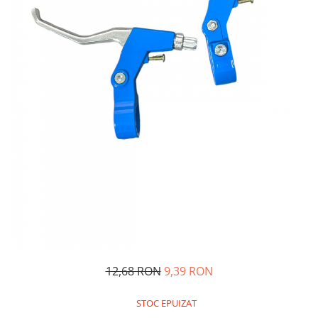
Oglinzi si mobilier baie
Bucatarie
Ascutitoare cutite
Baterii sanitare bucatarie
Cantare de bucatarie
Chiuvete bucatarie
Curatatoare legume si fructe
Cutite si seturi de cutite
Fierbatoare
Masini de tocat si macinat
Polonice, linguri si clesti de
bucatarie
Prese si storcatoare manuale
Tacamuri si seturi
12,68 RON
9,39 RON
Tirbusoane si dopuri
Cantare electronice comerciale
STOC EPUIZAT
Curatenie generala