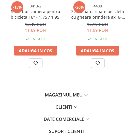
Consumabile masini gradinarit
3413-2
4438
-13%
-26%
Set 2 buc camera pentru
Schimbator spate bicicleta
Foarfeci gradinarit
bicicleta 16" - 1.75 / 1.95,
cu gheara prindere ax, 6-7
Gratare gradina
AVI-3413
viteze, AVI-4438
13,49 RON
16,19 RON
11,69 RON
11,99 RON
Ustensile Gratar
Produse vinificatie
IN STOC
IN STOC
Suflante si aspiratoare
ADAUGA IN COS
ADAUGA IN COS
Topoare
Bricolaj
Accesorii aparate de sudura
Accesorii compresoare
Accesorii generatoare electrice
MAGAZINUL MEU
Accesorii pistoale de lipit
CLIENTI
Accesorii polizare si slefuire
DATE COMERCIALE
Bomfaiere si fierastraie
Chei si truse chei
SUPORT CLIENTI