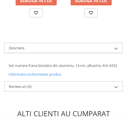
ADAUGA IN COS
ADAUGA IN COS
Accesorii baterii sanitare
Accesorii chiuvete
Baterii sanitare cu incalzire instant
Fitinguri si accesorii
Robineti
Sisteme filtrare instalatii
Descriere
Sonerii electrice
Termometre Meteo
Set manere frana bicicleta din aluminiu, 14 cm, albastre, AVI-4332
Gradina - Gradinarit
Informatii conformitate produs
Accesorii fierastraie cu lant
Accesorii fierastraie electrice
Review-uri
(0)
Accesorii irigare
Accesorii pompe de apa
ALTI CLIENTI AU CUMPARAT
Accesorii unelte gradinarit
Articole antidaunatori gradina