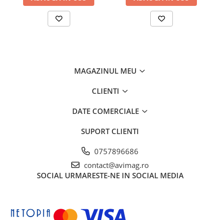
Ciocane si dalti
Clesti si patenti
Echipamente sudura
Pistoale de lipit
Scule multifunctionale si accesorii
MAGAZINUL MEU
Seturi si accesorii pentru gaurit si
CLIENTI
insurubat
Unelte & Depozitare
DATE COMERCIALE
Rangi si leviere
SUPORT CLIENTI
Unelte si aparate de masura
0757896686
Materiale de constructii
contact@avimag.ro
Accesorii echipamente pentru
SOCIAL
URMARESTE-NE IN SOCIAL MEDIA
transport si ridicat
Accesorii ferestre
Accesorii usi