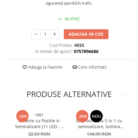
siguranță sporită în trafic.
Bureti si lavete
Manusi bucatarie
IN STOC
Manusi unica folosinta
Maturi, Mopuri si galeti
ADAUGA IN COS
Cutii postale
Cod Produs:
4033
Decoratiuni casa & sarbatori
Ai nevoie de ajutor?
0757896686
Accesorii decorative
Adauga la Favorite
Cere informatii
Mercerie
Iluminat & Electrice
Benzi LED
PRODUSE ALTERNATIVE
Accesorii corpuri de iluminat
Accesorii prelungitoare
Accesorii prize si intrerupatoare
1991
4355
-26%
-26%
NOU
Aplice fatada
Sonerie cu Pozitie si
Stop bicicleta 5 in 1 cu
Fa
Aplice si plafoniere
Semnalizare (11 LED - 8
semnalizare, lumina
AV
MELODII)
frana, alarma antifurt,
ba
Becuri
22,53 RON
134,99 RON