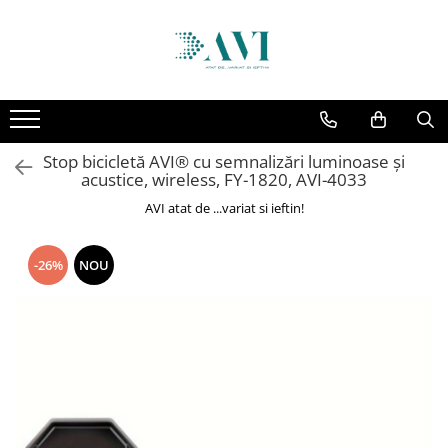
Toate Produsele
Casa
Accesorii uscatoare rufe
Stop bicicletă AVI® cu semnalizări luminoase și
Aparate electrocasnice & accesorii
acustice, wireless, FY-1820, AVI-4033
Aparate si accesorii intretinere
AVI atat de ...variat si ieftin!
personala
Accesorii pentru ochelari si lentile
-26%
NOU
de contact
Perii de par si piepteni
Unghiere si clesti manichiura &
pedichiura
Baie
Baterii sanitare baie
Coloane de dus si seturi de dus
Odorizant toaleta