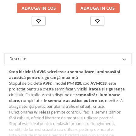
ADAUGA IN COS
ADAUGA IN COS
Accesorii baterii sanitare
Accesorii chiuvete
Baterii sanitare cu incalzire instant
Fitinguri si accesorii
Robineti
Sisteme filtrare instalatii
Sonerii electrice
Descriere
Termometre Meteo
Stop bicicletă AVI® wireless cu semnalizare luminoasă și
Gradina - Gradinarit
acustică pentru siguranță maximă
Accesorii fierastraie cu lant
Stopul de bicicletă
AVI®
, model
FY-1820
, cod
AVI-4033
, este
proiectat pentru a crește semnificativ
vizibilitatea și siguranța
Accesorii fierastraie electrice
ciclistului în trafic. Acesta dispune de
semnalizări luminoase
clare
, completate de
semnale acustice puternice
, menite să
Accesorii irigare
atragă atenția participanților la trafic în situații critice.
Accesorii pompe de apa
Funcționarea
wireless
permite controlul facil al semnalizărilor,
fără cabluri, oferind libertate de montaj și utilizare practică.
Accesorii unelte gradinarit
Stopul este ideal pentru deplasări urbane, trafic aglomerat,
condiții de lumină scăzută sau utilizare pe timp de noapte.
Articole antidaunatori gradina
Este o soluție modernă pentru bicicliști care pun accent pe