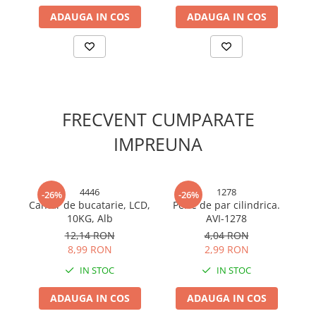
Cabluri si adaptoare
ADAUGA IN COS
ADAUGA IN COS
Intrerupatoare
Lampi si veioze
Lanterne
Lustre si pendule
Prelungitoare
Prize
FRECVENT CUMPARATE
Insecticide & capcane
IMPREUNA
Kit-uri Smart Home si senzori
Noptiere
4446
1278
Pet shop
-26%
-26%
Cantar de bucatarie, LCD,
Perie de par cilindrica.
Perii, trimere si clesti animale
10KG, Alb
AVI-1278
gr
Zgarzi, lese si hamuri
12,14 RON
4,04 RON
8,99 RON
2,99 RON
Produse ingrijire incaltaminte si
accesorii
IN STOC
IN STOC
Sanitare
ADAUGA IN COS
ADAUGA IN COS
Accesorii baterii sanitare