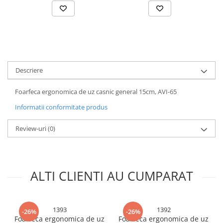
Accesorii chiuvete
Baterii sanitare cu incalzire instant
Fitinguri si accesorii
Robineti
Sisteme filtrare instalatii
Descriere
Sonerii electrice
Termometre Meteo
Foarfeca ergonomica de uz casnic general 15cm, AVI-65
Informatii conformitate produs
Review-uri
(0)
ALTI CLIENTI AU CUMPARAT
1393
1392
-26%
-26%
Foarfeca ergonomica de uz
Foarfeca ergonomica de uz