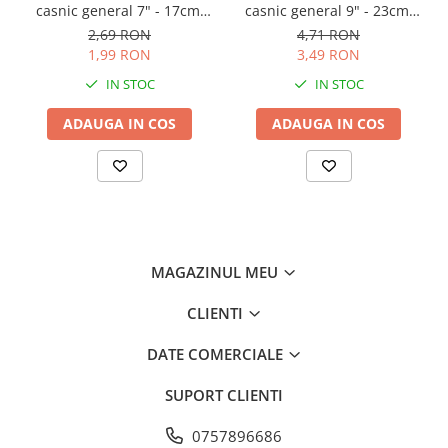
casnic general 7" - 17cm,
casnic general 9" - 23cm,
AVI-1393
AVI-1392
2,69 RON
4,71 RON
1,99 RON
3,49 RON
IN STOC
IN STOC
ADAUGA IN COS
ADAUGA IN COS
MAGAZINUL MEU
CLIENTI
DATE COMERCIALE
SUPORT CLIENTI
0757896686