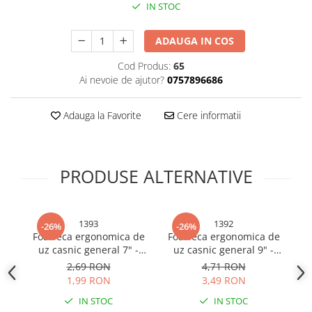
IN STOC
Sonerii bicicleta
Manusi bucatarie
Manusi unica folosinta
Spite si nipluri biciclete
ADAUGA IN COS
Maturi, Mopuri si galeti
Suporturi accesorii biciclete
Cod Produs:
65
Cutii postale
Tije si coliere sa
Ai nevoie de ajutor?
0757896686
Decoratiuni casa & sarbatori
Vulcanizare, petice si leviere
Accesorii decorative
bicicleta
Adauga la Favorite
Cere informatii
Mercerie
Iluminat & Electrice
Benzi LED
PRODUSE ALTERNATIVE
Accesorii corpuri de iluminat
Accesorii prelungitoare
Accesorii prize si intrerupatoare
1393
1392
-26%
-26%
Foarfeca ergonomica de
Foarfeca ergonomica de
Cu
Aplice fatada
uz casnic general 7" -
uz casnic general 9" -
Aplice si plafoniere
17cm, AVI-1393
23cm, AVI-1392
2,69 RON
4,71 RON
ca
Becuri
1,99 RON
3,49 RON
Cabluri electrice si conductori
IN STOC
IN STOC