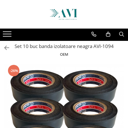
Toate Produsele
Casa
Accesorii uscatoare rufe
Set 10 buc banda izolatoare neagra AVI-1094
Aparate electrocasnice & accesorii
OEM
Aparate si accesorii intretinere
personala
Accesorii pentru ochelari si lentile
-26%
de contact
Perii de par si piepteni
Unghiere si clesti manichiura &
pedichiura
Baie
Baterii sanitare baie
Coloane de dus si seturi de dus
Odorizant toaleta