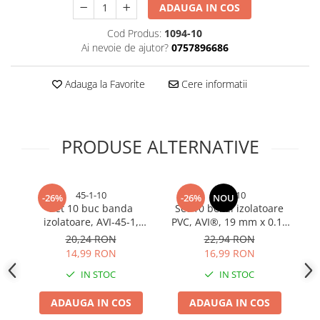
ADAUGA IN COS
Bureti si lavete
Cod Produs:
1094-10
Manusi bucatarie
Ai nevoie de ajutor?
0757896686
Manusi unica folosinta
Maturi, Mopuri si galeti
Adauga la Favorite
Cere informatii
Cutii postale
Decoratiuni casa & sarbatori
Accesorii decorative
PRODUSE ALTERNATIVE
Mercerie
Iluminat & Electrice
45-1-10
1713-10
Benzi LED
-26%
-26%
NOU
Set 10 buc banda
Set 10 benzi izolatoare
Accesorii corpuri de iluminat
izolatoare, AVI-45-1,
PVC, AVI®, 19 mm x 0.18
Accesorii prelungitoare
multicolor
mm x 18 m, galben-
r
20,24 RON
22,94 RON
verde, fără plumb,
5
14,99 RON
16,99 RON
Accesorii prize si intrerupatoare
bicolor, AVI-1713
vo
Aplice fatada
IN STOC
IN STOC
Aplice si plafoniere
ADAUGA IN COS
ADAUGA IN COS
Becuri