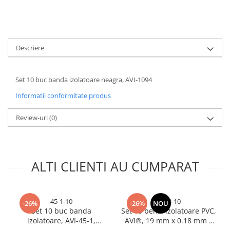
Accesorii baterii sanitare
Accesorii chiuvete
Baterii sanitare cu incalzire instant
Descriere
Fitinguri si accesorii
Robineti
Set 10 buc banda izolatoare neagra, AVI-1094
Sisteme filtrare instalatii
Sonerii electrice
Informatii conformitate produs
Termometre Meteo
Review-uri
(0)
Gradina - Gradinarit
Accesorii fierastraie cu lant
Accesorii fierastraie electrice
ALTI CLIENTI AU CUMPARAT
Accesorii irigare
Accesorii pompe de apa
45-1-10
1713-10
-26%
-26%
NOU
Accesorii unelte gradinarit
Set 10 buc banda
Set 10 benzi izolatoare PVC,
Articole antidaunatori gradina
izolatoare, AVI-45-1,
AVI®, 19 mm x 0.18 mm x