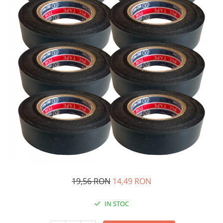
Oglinzi si mobilier baie
Bucatarie
Ascutitoare cutite
Baterii sanitare bucatarie
Cantare de bucatarie
Chiuvete bucatarie
Curatatoare legume si fructe
Cutite si seturi de cutite
Fierbatoare
Masini de tocat si macinat
Polonice, linguri si clesti de
bucatarie
Prese si storcatoare manuale
Tacamuri si seturi
19,56 RON
14,49 RON
Tirbusoane si dopuri
IN STOC
Cantare electronice comerciale
Curatenie generala