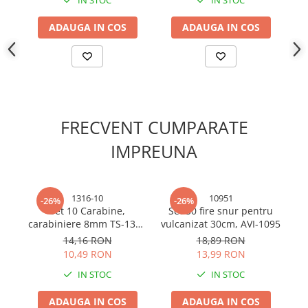
IN STOC
IN STOC
Cabluri electrice si conductori
Cabluri si adaptoare
ADAUGA IN COS
ADAUGA IN COS
Intrerupatoare
Lampi si veioze
Lanterne
Lustre si pendule
Prelungitoare
FRECVENT CUMPARATE
Prize
IMPREUNA
Insecticide & capcane
Kit-uri Smart Home si senzori
Noptiere
1316-10
10951
-26%
-26%
Set 10 Carabine,
Set 30 fire snur pentru
Pet shop
carabiniere 8mm TS-1316
vulcanizat 30cm, AVI-1095
Perii, trimere si clesti animale
cu filet
14,16 RON
18,89 RON
Zgarzi, lese si hamuri
10,49 RON
13,99 RON
Produse ingrijire incaltaminte si
IN STOC
IN STOC
accesorii
ADAUGA IN COS
ADAUGA IN COS
Sanitare