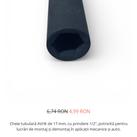
Oglinzi si mobilier baie
Bucatarie
Ascutitoare cutite
Baterii sanitare bucatarie
Cantare de bucatarie
Chiuvete bucatarie
Curatatoare legume si fructe
Cutite si seturi de cutite
Fierbatoare
Masini de tocat si macinat
Polonice, linguri si clesti de
bucatarie
Prese si storcatoare manuale
Tacamuri si seturi
6,74 RON
4,99 RON
Tirbusoane si dopuri
Cheie tubulară AVI® de 17 mm, cu prindere 1/2", potrivită pentru
Cantare electronice comerciale
lucrări de montaj și demontaj în aplicații mecanice și auto.
Curatenie generala