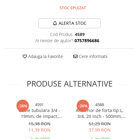
STOC EPUIZAT
Bureti si lavete
Manusi bucatarie
ALERTA STOC
Manusi unica folosinta
Maturi, Mopuri si galeti
Cod Produs:
4589
Ai nevoie de ajutor?
0757896686
Cutii postale
Decoratiuni casa & sarbatori
Adauga la Favorite
Cere informatii
Accesorii decorative
Mercerie
Iluminat & Electrice
PRODUSE ALTERNATIVE
Benzi LED
Accesorii corpuri de iluminat
Accesorii prelungitoare
4591
4588
-26%
-26%
Accesorii prize si intrerupatoare
Cheie tubulara 3/4 -
Antrenor de forta tip L,
Ch
19mm, de impact,
3/4, 20 inch - 500mm,
Aplice fatada
neagra, AVI-4591
maner cheie de forta
15,38 RON
51,29 RON
Aplice si plafoniere
pentru tubulare, CR-V,
11,39 RON
37,99 RON
AVI-4588
Becuri