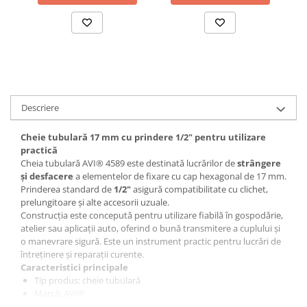
Accesorii baterii sanitare
Accesorii chiuvete
Baterii sanitare cu incalzire instant
Fitinguri si accesorii
Robineti
Descriere
Sisteme filtrare instalatii
Sonerii electrice
Cheie tubulară 17 mm cu prindere 1/2" pentru utilizare
Termometre Meteo
practică
Cheia tubulară AVI® 4589 este destinată lucrărilor de
strângere
Gradina - Gradinarit
și desfacere
a elementelor de fixare cu cap hexagonal de 17 mm.
Accesorii fierastraie cu lant
Prinderea standard de
1/2"
asigură compatibilitate cu clichet,
prelungitoare și alte accesorii uzuale.
Accesorii fierastraie electrice
Construcția este concepută pentru utilizare fiabilă în gospodărie,
atelier sau aplicații auto, oferind o bună transmitere a cuplului și
Accesorii irigare
o manevrare sigură. Este un instrument practic pentru lucrări de
Accesorii pompe de apa
întreținere și reparații curente.
Caracteristici principale
Accesorii unelte gradinarit
Tip produs: cheie tubulară
Articole antidaunatori gradina
Marcă: AVI®
Dimensiune: 17 mm