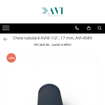
Toate Produsele
Casa
Accesorii uscatoare rufe
Cheie tubulară AVI® 1/2", 17 mm, AVI-4589
Aparate electrocasnice & accesorii
AVI atat de ...variat si ieftin!
Aparate si accesorii intretinere
personala
Accesorii pentru ochelari si lentile
-26%
de contact
Perii de par si piepteni
Unghiere si clesti manichiura &
pedichiura
Baie
Baterii sanitare baie
Coloane de dus si seturi de dus
Odorizant toaleta