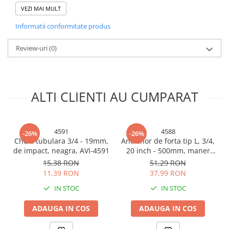
Consumabile masini gradinarit
VEZI MAI MULT
Prindere: 1/2"
Potrivită pentru aplicații mecanice și auto
Foarfeci gradinarit
Informatii conformitate produs
Compatibilă cu accesorii standard 1/2"
Gratare gradina
Notă de utilizare
Utilizează cheia tubulară împreună cu accesorii compatibile și
Review-uri
(0)
Ustensile Gratar
aplică cuplul corespunzător pentru a evita deteriorarea
Produse vinificatie
elementelor de fixare.
Suflante si aspiratoare
ALTI CLIENTI AU CUMPARAT
Topoare
Bricolaj
Accesorii aparate de sudura
4591
4588
-26%
-26%
Cheie tubulara 3/4 - 19mm,
Antrenor de forta tip L, 3/4,
Accesorii compresoare
de impact, neagra, AVI-4591
20 inch - 500mm, maner
Accesorii generatoare electrice
cheie de forta pentru
15,38 RON
51,29 RON
tubulare, CR-V, AVI-4588
11,39 RON
37,99 RON
Accesorii pistoale de lipit
IN STOC
IN STOC
Accesorii polizare si slefuire
Bomfaiere si fierastraie
ADAUGA IN COS
ADAUGA IN COS
Chei si truse chei