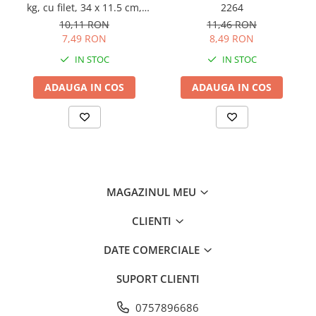
kg, cu filet, 34 x 11.5 cm,
2264
Consumabile masini gradinarit
AVI-4480
10,11 RON
11,46 RON
Foarfeci gradinarit
7,49 RON
8,49 RON
Gratare gradina
IN STOC
IN STOC
Ustensile Gratar
ADAUGA IN COS
ADAUGA IN COS
Produse vinificatie
Suflante si aspiratoare
Topoare
Bricolaj
Accesorii aparate de sudura
MAGAZINUL MEU
Accesorii compresoare
Accesorii generatoare electrice
CLIENTI
Accesorii pistoale de lipit
DATE COMERCIALE
Accesorii polizare si slefuire
SUPORT CLIENTI
Bomfaiere si fierastraie
Chei si truse chei
0757896686