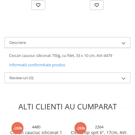
Accesorii baterii sanitare
Accesorii chiuvete
Baterii sanitare cu incalzire instant
Fitinguri si accesorii
Robineti
Descriere
Sisteme filtrare instalatii
Ciocan cauciuc siliconat 750g, cu filet, 33 x 10 cm, AVI-4479
Sonerii electrice
Informatii conformitate produs
Termometre Meteo
Gradina - Gradinarit
Review-uri
(0)
Accesorii fierastraie cu lant
Accesorii fierastraie electrice
Accesorii irigare
ALTI CLIENTI AU CUMPARAT
Accesorii pompe de apa
Accesorii unelte gradinarit
4480
2264
-26%
-26%
Articole antidaunatori gradina
Ciocan cauciuc siliconat 1
Cleste tip spit 6", 17cm, AVI-