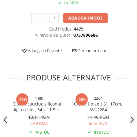
IN STOC
Bureti si lavete
Manusi bucatarie
ADAUGA IN COS
Manusi unica folosinta
Cod Produs:
4479
Maturi, Mopuri si galeti
Ai nevoie de ajutor?
0757896686
Cutii postale
Decoratiuni casa & sarbatori
Adauga la Favorite
Cere informatii
Accesorii decorative
Mercerie
PRODUSE ALTERNATIVE
Iluminat & Electrice
Benzi LED
Accesorii corpuri de iluminat
4480
2264
-26%
-26%
Accesorii prelungitoare
Ciocan cauciuc siliconat 1
Cleste tip spit 6", 17cm,
Se
Accesorii prize si intrerupatoare
kg, cu filet, 34 x 11.5 cm,
AVI-2264
c
AVI-4480
Aplice fatada
10,11 RON
11,46 RON
7,49 RON
8,49 RON
Aplice si plafoniere
IN STOC
IN STOC
Becuri