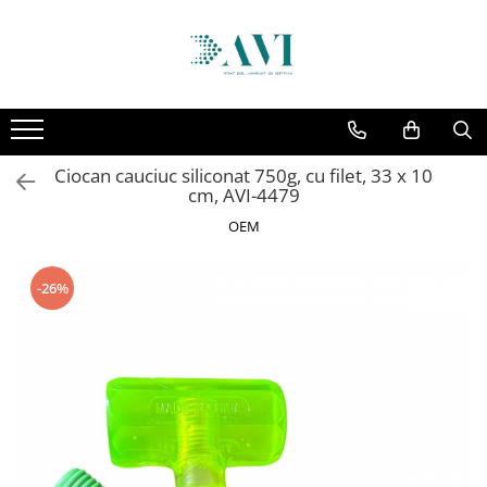
Toate Produsele
Casa
Accesorii uscatoare rufe
Ciocan cauciuc siliconat 750g, cu filet, 33 x 10
Aparate electrocasnice & accesorii
cm, AVI-4479
Aparate si accesorii intretinere
OEM
personala
Accesorii pentru ochelari si lentile
-26%
de contact
Perii de par si piepteni
Unghiere si clesti manichiura &
pedichiura
Baie
Baterii sanitare baie
Coloane de dus si seturi de dus
Odorizant toaleta