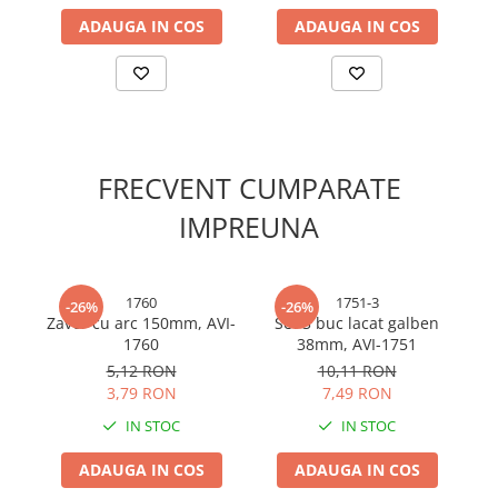
Cabluri electrice si conductori
ADAUGA IN COS
ADAUGA IN COS
Cabluri si adaptoare
Intrerupatoare
Lampi si veioze
Lanterne
Lustre si pendule
FRECVENT CUMPARATE
Prelungitoare
Prize
IMPREUNA
Insecticide & capcane
Kit-uri Smart Home si senzori
1760
1751-3
-26%
-26%
Noptiere
Zavor cu arc 150mm, AVI-
Set 3 buc lacat galben
Ba
1760
38mm, AVI-1751
s
Pet shop
5,12 RON
10,11 RON
Perii, trimere si clesti animale
3,79 RON
7,49 RON
Zgarzi, lese si hamuri
IN STOC
IN STOC
Produse ingrijire incaltaminte si
accesorii
ADAUGA IN COS
ADAUGA IN COS
Sanitare