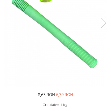
Oglinzi si mobilier baie
Bucatarie
Ascutitoare cutite
Baterii sanitare bucatarie
Cantare de bucatarie
Chiuvete bucatarie
Curatatoare legume si fructe
Cutite si seturi de cutite
Fierbatoare
Masini de tocat si macinat
Polonice, linguri si clesti de
bucatarie
Prese si storcatoare manuale
Tacamuri si seturi
8,63 RON
6,39 RON
Tirbusoane si dopuri
Cantare electronice comerciale
Greutate:
:
1 Kg
Curatenie generala