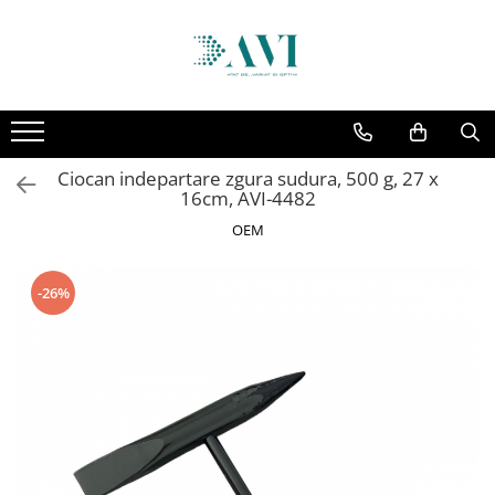
Toate Produsele
Casa
Accesorii uscatoare rufe
Ciocan indepartare zgura sudura, 500 g, 27 x
Aparate electrocasnice & accesorii
16cm, AVI-4482
Aparate si accesorii intretinere
OEM
personala
Accesorii pentru ochelari si lentile
-26%
de contact
Perii de par si piepteni
Unghiere si clesti manichiura &
pedichiura
Baie
Baterii sanitare baie
Coloane de dus si seturi de dus
Odorizant toaleta