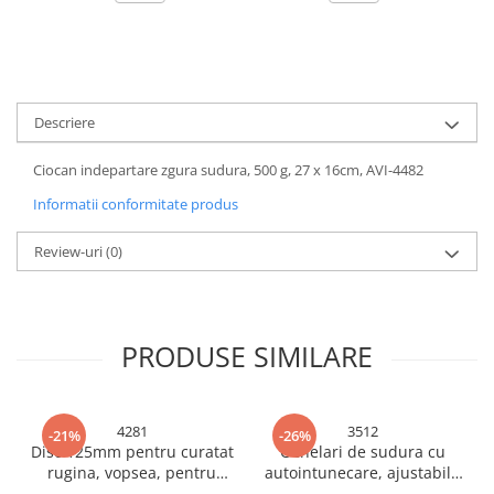
Accesorii baterii sanitare
Accesorii chiuvete
Baterii sanitare cu incalzire instant
Fitinguri si accesorii
Descriere
Robineti
Ciocan indepartare zgura sudura, 500 g, 27 x 16cm, AVI-4482
Sisteme filtrare instalatii
Sonerii electrice
Informatii conformitate produs
Termometre Meteo
Review-uri
(0)
Gradina - Gradinarit
Accesorii fierastraie cu lant
Accesorii fierastraie electrice
PRODUSE SIMILARE
Accesorii irigare
Accesorii pompe de apa
4281
3512
-21%
-26%
Accesorii unelte gradinarit
Disc 125mm pentru curatat
Ochelari de sudura cu
Articole antidaunatori gradina
rugina, vopsea, pentru
autointunecare, ajustabili,
polizor unghiular, AVI-4281
TS-3512