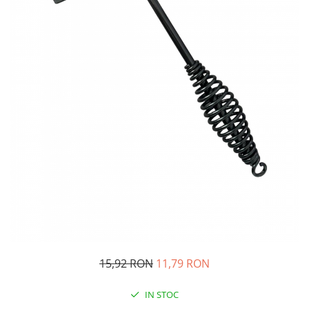
Oglinzi si mobilier baie
Bucatarie
Ascutitoare cutite
Baterii sanitare bucatarie
Cantare de bucatarie
Chiuvete bucatarie
Curatatoare legume si fructe
Cutite si seturi de cutite
Fierbatoare
Masini de tocat si macinat
Polonice, linguri si clesti de
bucatarie
Prese si storcatoare manuale
Tacamuri si seturi
15,92 RON
11,79 RON
Tirbusoane si dopuri
Cantare electronice comerciale
IN STOC
Curatenie generala