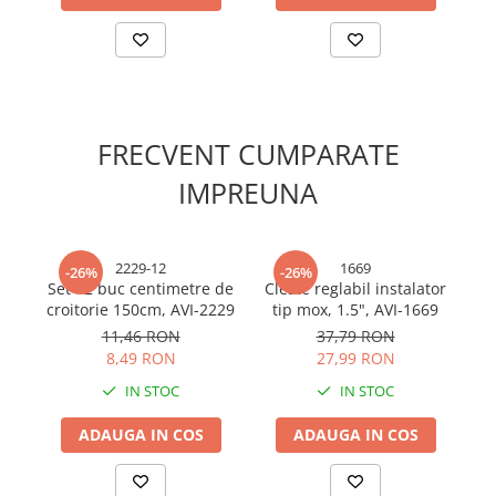
Cabluri electrice si conductori
Cabluri si adaptoare
Intrerupatoare
Lampi si veioze
Lanterne
FRECVENT CUMPARATE
Lustre si pendule
IMPREUNA
Prelungitoare
Prize
Insecticide & capcane
2229-12
1669
-26%
-26%
Kit-uri Smart Home si senzori
Set 12 buc centimetre de
Cleste reglabil instalator
Se
croitorie 150cm, AVI-2229
tip mox, 1.5", AVI-1669
la
Noptiere
11,46 RON
37,79 RON
Pet shop
8,49 RON
27,99 RON
Perii, trimere si clesti animale
IN STOC
IN STOC
Zgarzi, lese si hamuri
ADAUGA IN COS
ADAUGA IN COS
Produse ingrijire incaltaminte si
accesorii
Sanitare