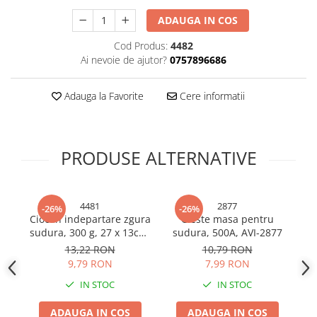
Bureti si lavete
ADAUGA IN COS
Manusi bucatarie
Cod Produs:
4482
Manusi unica folosinta
Ai nevoie de ajutor?
0757896686
Maturi, Mopuri si galeti
Cutii postale
Adauga la Favorite
Cere informatii
Decoratiuni casa & sarbatori
Accesorii decorative
PRODUSE ALTERNATIVE
Mercerie
Iluminat & Electrice
Benzi LED
4481
2877
-26%
-26%
Accesorii corpuri de iluminat
Ciocan indepartare zgura
Cleste masa pentru
C
sudura, 300 g, 27 x 13cm,
sudura, 500A, AVI-2877
s
Accesorii prelungitoare
AVI-4481
13,22 RON
10,79 RON
Accesorii prize si intrerupatoare
9,79 RON
7,99 RON
Aplice fatada
IN STOC
IN STOC
Aplice si plafoniere
Becuri
ADAUGA IN COS
ADAUGA IN COS