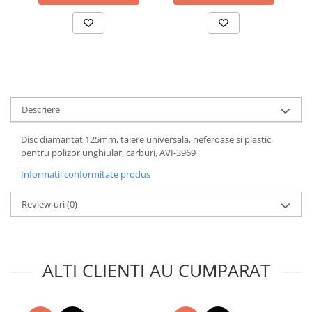
Accesorii baterii sanitare
Accesorii chiuvete
Baterii sanitare cu incalzire instant
Fitinguri si accesorii
Robineti
Descriere
Sisteme filtrare instalatii
Sonerii electrice
Disc diamantat 125mm, taiere universala, neferoase si plastic,
Termometre Meteo
pentru polizor unghiular, carburi, AVI-3969
Gradina - Gradinarit
Informatii conformitate produs
Accesorii fierastraie cu lant
Review-uri
(0)
Accesorii fierastraie electrice
Accesorii irigare
Accesorii pompe de apa
ALTI CLIENTI AU CUMPARAT
Accesorii unelte gradinarit
Articole antidaunatori gradina