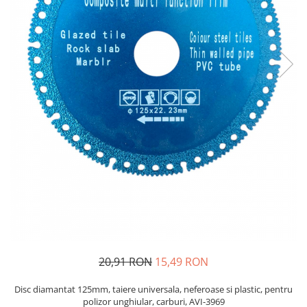
Oglinzi si mobilier baie
Bucatarie
Ascutitoare cutite
Baterii sanitare bucatarie
Cantare de bucatarie
Chiuvete bucatarie
Curatatoare legume si fructe
Cutite si seturi de cutite
Fierbatoare
Masini de tocat si macinat
Polonice, linguri si clesti de
bucatarie
Prese si storcatoare manuale
Tacamuri si seturi
20,91 RON
15,49 RON
Tirbusoane si dopuri
Cantare electronice comerciale
Disc diamantat 125mm, taiere universala, neferoase si plastic, pentru
polizor unghiular, carburi, AVI-3969
Curatenie generala