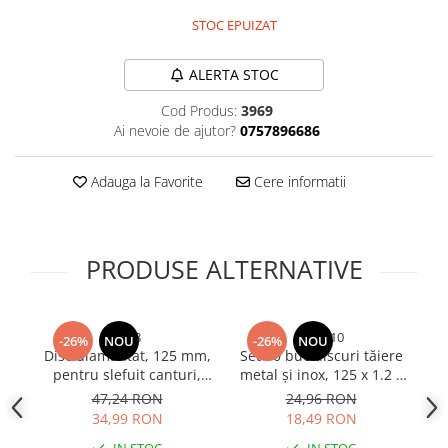
STOC EPUIZAT
Bureti si lavete
Manusi bucatarie
ALERTA STOC
Manusi unica folosinta
Maturi, Mopuri si galeti
Cod Produs:
3969
Ai nevoie de ajutor?
0757896686
Cutii postale
Decoratiuni casa & sarbatori
Adauga la Favorite
Cere informatii
Accesorii decorative
Mercerie
Iluminat & Electrice
PRODUSE ALTERNATIVE
Benzi LED
Accesorii corpuri de iluminat
Accesorii prelungitoare
3968
5132-10
-26%
NOU
-26%
NOU
Accesorii prize si intrerupatoare
Disc diamantat, 125 mm,
Set 10 buc discuri tăiere
D
pentru slefuit canturi,
metal și inox, 125 x 1.2 x
Aplice fatada
gresie, faianta, placi
22mm, 12200 RPM, F S Cl
47,24 RON
24,96 RON
Aplice si plafoniere
ceramice, pentru polizor
<0.1%, premium,
34,99 RON
18,49 RON
unghiular, AVI-3968
compatibile polizor
p
Becuri