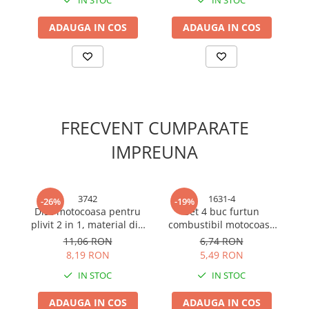
IN STOC
IN STOC
unghiular - AVI-5132
Cabluri electrice si conductori
Cabluri si adaptoare
ADAUGA IN COS
ADAUGA IN COS
Intrerupatoare
Lampi si veioze
Lanterne
Lustre si pendule
Prelungitoare
FRECVENT CUMPARATE
Prize
IMPREUNA
Insecticide & capcane
Kit-uri Smart Home si senzori
Noptiere
3742
1631-4
-26%
-19%
Disc motocoasa pentru
Set 4 buc furtun
Di
Pet shop
plivit 2 in 1, material din
combustibil motocoasa
Perii, trimere si clesti animale
otel
premium cu filtru, AVI-
dr
11,06 RON
6,74 RON
1631
Zgarzi, lese si hamuri
8,19 RON
5,49 RON
Produse ingrijire incaltaminte si
IN STOC
IN STOC
accesorii
ADAUGA IN COS
ADAUGA IN COS
Sanitare