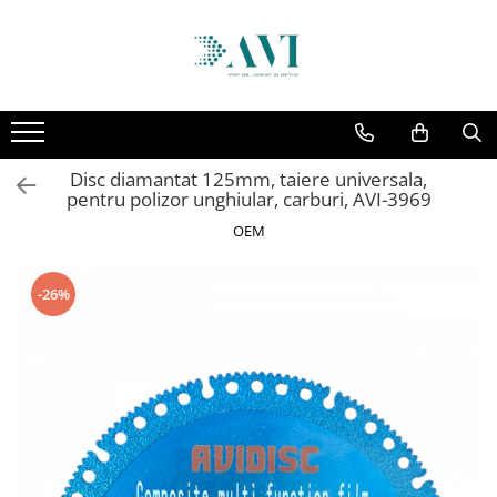
Toate Produsele
Casa
Accesorii uscatoare rufe
Disc diamantat 125mm, taiere universala,
Aparate electrocasnice & accesorii
pentru polizor unghiular, carburi, AVI-3969
Aparate si accesorii intretinere
OEM
personala
Accesorii pentru ochelari si lentile
-26%
de contact
Perii de par si piepteni
Unghiere si clesti manichiura &
pedichiura
Baie
Baterii sanitare baie
Coloane de dus si seturi de dus
Odorizant toaleta