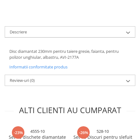
Accesorii baterii sanitare
Accesorii chiuvete
Baterii sanitare cu incalzire instant
Descriere
Fitinguri si accesorii
Robineti
Sisteme filtrare instalatii
Disc diamantat 230mm pentru taiere gresie, faianta, pentru
polizor unghiular, albastru, AVI-2177A
Sonerii electrice
Informatii conformitate produs
Termometre Meteo
Gradina - Gradinarit
Review-uri
(0)
Accesorii fierastraie cu lant
Accesorii fierastraie electrice
Accesorii irigare
ALTI CLIENTI AU CUMPARAT
Accesorii pompe de apa
Accesorii unelte gradinarit
4555-10
528-10
-23%
-26%
Articole antidaunatori gradina
Set 10 dischete diamantate
Set 10 Discuri pentru slefuit