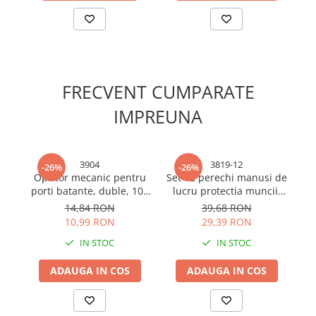
Cabluri electrice si conductori
Cabluri si adaptoare
Intrerupatoare
Lampi si veioze
Lanterne
FRECVENT CUMPARATE
Lustre si pendule
IMPREUNA
Prelungitoare
Prize
Insecticide & capcane
3904
3819-12
-26%
-26%
Kit-uri Smart Home si senzori
Opritor mecanic pentru
Set 12 perechi manusi de
porti batante, duble, 100
lucru protectia muncii,
Noptiere
x 120 x 40mm, AVI-3904
marimea 10 - L, spuma,
14,84 RON
39,68 RON
AVI-3819
Pet shop
10,99 RON
29,39 RON
Perii, trimere si clesti animale
IN STOC
IN STOC
Zgarzi, lese si hamuri
ADAUGA IN COS
ADAUGA IN COS
Produse ingrijire incaltaminte si
accesorii
Sanitare