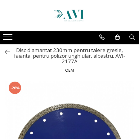
Toate Produsele
Casa
Accesorii uscatoare rufe
Disc diamantat 230mm pentru taiere gresie,
Aparate electrocasnice & accesorii
faianta, pentru polizor unghiular, albastru, AVI-
Aparate si accesorii intretinere
2177A
personala
OEM
Accesorii pentru ochelari si lentile
de contact
-26%
Perii de par si piepteni
Unghiere si clesti manichiura &
pedichiura
Baie
Baterii sanitare baie
Coloane de dus si seturi de dus
Odorizant toaleta