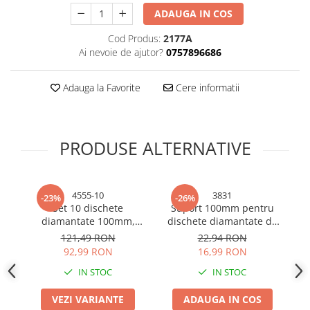
ADAUGA IN COS
Bureti si lavete
Manusi bucatarie
Cod Produs:
2177A
Ai nevoie de ajutor?
0757896686
Manusi unica folosinta
Maturi, Mopuri si galeti
Adauga la Favorite
Cere informatii
Cutii postale
Decoratiuni casa & sarbatori
Accesorii decorative
PRODUSE ALTERNATIVE
Mercerie
Iluminat & Electrice
Benzi LED
4555-10
3831
-23%
-26%
Set 10 dischete
Suport 100mm pentru
D
Accesorii corpuri de iluminat
diamantate 100mm,
dischete diamantate de
AV
Accesorii prelungitoare
P100, de slefuit ceramica,
slefuit gresie, pentru
121,49 RON
22,94 RON
Accesorii prize si intrerupatoare
faianta, gresie, pentru
polizor unghiular, AVI-
Ø2
92,99 RON
16,99 RON
polizor unghiular, AVI-
3831
Aplice fatada
IN STOC
IN STOC
4555
Aplice si plafoniere
VEZI VARIANTE
ADAUGA IN COS
Becuri