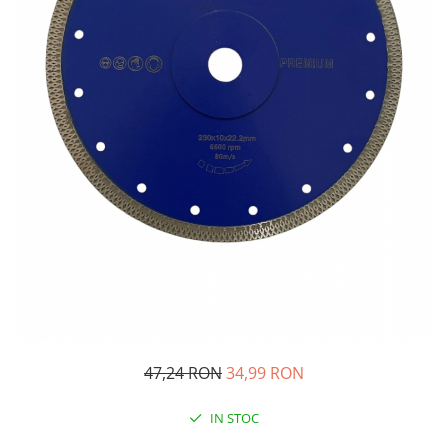
Oglinzi si mobilier baie
Bucatarie
Ascutitoare cutite
Baterii sanitare bucatarie
Cantare de bucatarie
Chiuvete bucatarie
Curatatoare legume si fructe
Cutite si seturi de cutite
Fierbatoare
Masini de tocat si macinat
Polonice, linguri si clesti de
bucatarie
Prese si storcatoare manuale
Tacamuri si seturi
47,24 RON
34,99 RON
Tirbusoane si dopuri
Cantare electronice comerciale
IN STOC
Curatenie generala