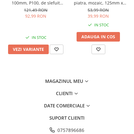
100mm, P100, de slefuit
piatra, mozaic, 125mm x
Consumabile masini gradinarit
ceramica, faianta, gresie,
22mm, P16 pentru polizor
121,49 RON
53,99 RON
Foarfeci gradinarit
pentru polizor unghiular,
unghiular TS-52810
92,99 RON
39,99 RON
AVI-4555
Gratare gradina
IN STOC
Ustensile Gratar
ADAUGA IN COS
IN STOC
Produse vinificatie
Suflante si aspiratoare
VEZI VARIANTE
Topoare
Bricolaj
Accesorii aparate de sudura
MAGAZINUL MEU
Accesorii compresoare
Accesorii generatoare electrice
CLIENTI
Accesorii pistoale de lipit
DATE COMERCIALE
Accesorii polizare si slefuire
SUPORT CLIENTI
Bomfaiere si fierastraie
0757896686
Chei si truse chei