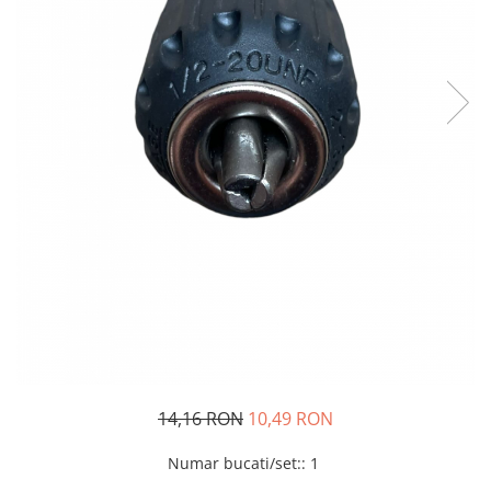
Oglinzi si mobilier baie
Bucatarie
Ascutitoare cutite
Baterii sanitare bucatarie
Cantare de bucatarie
Chiuvete bucatarie
Curatatoare legume si fructe
Cutite si seturi de cutite
Fierbatoare
Masini de tocat si macinat
Polonice, linguri si clesti de
bucatarie
Prese si storcatoare manuale
Tacamuri si seturi
14,16 RON
10,49 RON
Tirbusoane si dopuri
Cantare electronice comerciale
Numar bucati/set:
:
1
Curatenie generala