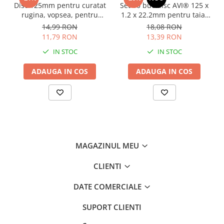
Disc 125mm pentru curatat
Set 10 buc disc AVI® 125 x
Consumabile masini gradinarit
rugina, vopsea, pentru
1.2 x 22.2mm pentru taiat
Foarfeci gradinarit
polizor unghiular, AVI-4281
metal, 12.200rpm, pentru
14,99 RON
18,08 RON
polizor unghiular, AVI-4324
Gratare gradina
11,79 RON
13,39 RON
IN STOC
IN STOC
Ustensile Gratar
Produse vinificatie
ADAUGA IN COS
ADAUGA IN COS
Suflante si aspiratoare
Topoare
Bricolaj
Accesorii aparate de sudura
Accesorii compresoare
MAGAZINUL MEU
Accesorii generatoare electrice
CLIENTI
Accesorii pistoale de lipit
DATE COMERCIALE
Accesorii polizare si slefuire
Bomfaiere si fierastraie
SUPORT CLIENTI
Chei si truse chei