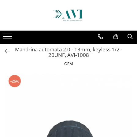
Toate Produsele
Casa
Accesorii uscatoare rufe
Mandrina automata 2.0 - 13mm, keyless 1/2 -
Aparate electrocasnice & accesorii
20UNF, AVI-1008
Aparate si accesorii intretinere
OEM
personala
Accesorii pentru ochelari si lentile
-26%
de contact
Perii de par si piepteni
Unghiere si clesti manichiura &
pedichiura
Baie
Baterii sanitare baie
Coloane de dus si seturi de dus
Odorizant toaleta