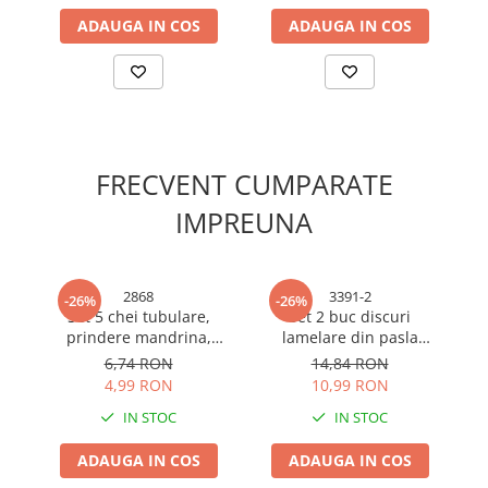
Cabluri electrice si conductori
ADAUGA IN COS
ADAUGA IN COS
Cabluri si adaptoare
Intrerupatoare
Lampi si veioze
Lanterne
Lustre si pendule
FRECVENT CUMPARATE
Prelungitoare
Prize
IMPREUNA
Insecticide & capcane
Kit-uri Smart Home si senzori
2868
3391-2
-26%
-26%
Noptiere
Set 5 chei tubulare,
Set 2 buc discuri
prindere mandrina,
lamelare din pasla
in
Pet shop
10mm, AVI-2868
125mm, grosime lamela
6,74 RON
14,84 RON
Perii, trimere si clesti animale
5mm, pentru polizor
4,99 RON
10,99 RON
unghiular, AVI-3391
Zgarzi, lese si hamuri
IN STOC
IN STOC
Produse ingrijire incaltaminte si
accesorii
ADAUGA IN COS
ADAUGA IN COS
Sanitare