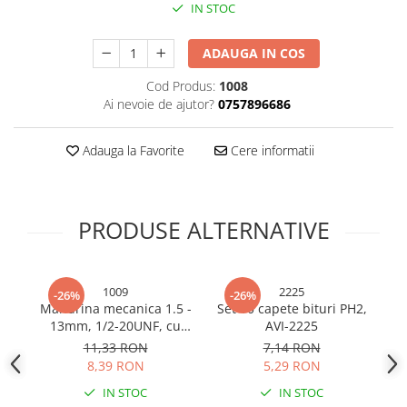
IN STOC
Bureti si lavete
Manusi bucatarie
ADAUGA IN COS
Manusi unica folosinta
Cod Produs:
1008
Maturi, Mopuri si galeti
Ai nevoie de ajutor?
0757896686
Cutii postale
Decoratiuni casa & sarbatori
Adauga la Favorite
Cere informatii
Accesorii decorative
Mercerie
PRODUSE ALTERNATIVE
Iluminat & Electrice
Benzi LED
Accesorii corpuri de iluminat
1009
2225
-26%
-26%
Accesorii prelungitoare
Mandrina mecanica 1.5 -
Set 10 capete bituri PH2,
Se
Accesorii prize si intrerupatoare
13mm, 1/2-20UNF, cu
AVI-2225
cheie, pentru bormasina
Aplice fatada
11,33 RON
7,14 RON
AVI-1009
8,39 RON
5,29 RON
Aplice si plafoniere
IN STOC
IN STOC
Becuri