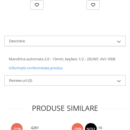
Accesorii baterii sanitare
Accesorii chiuvete
Baterii sanitare cu incalzire instant
Fitinguri si accesorii
Robineti
Descriere
Sisteme filtrare instalatii
Sonerii electrice
Mandrina automata 2.0 - 13mm, keyless 1/2 - 20UNF, AVI-1008
Termometre Meteo
Informatii conformitate produs
Gradina - Gradinarit
Accesorii fierastraie cu lant
Review-uri
(0)
Accesorii fierastraie electrice
Accesorii irigare
PRODUSE SIMILARE
Accesorii pompe de apa
Accesorii unelte gradinarit
Articole antidaunatori gradina
4281
4324-10
-21%
-26%
NOU