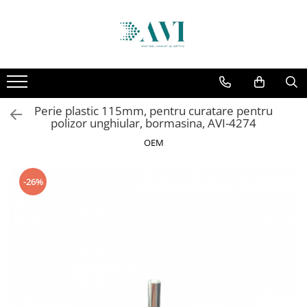
Toate Produsele
Casa
Accesorii uscatoare rufe
Perie plastic 115mm, pentru curatare pentru
Aparate electrocasnice & accesorii
polizor unghiular, bormasina, AVI-4274
Aparate si accesorii intretinere
OEM
personala
Accesorii pentru ochelari si lentile
-26%
de contact
Perii de par si piepteni
Unghiere si clesti manichiura &
pedichiura
Baie
Baterii sanitare baie
Coloane de dus si seturi de dus
Odorizant toaleta