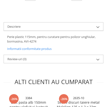
Accesorii baterii sanitare
Accesorii chiuvete
Baterii sanitare cu incalzire instant
Fitinguri si accesorii
Descriere
Robineti
Perie plastic 115mm, pentru curatare pentru polizor unghiular,
Sisteme filtrare instalatii
bormasina, AVI-4274
Sonerii electrice
Informatii conformitate produs
Termometre Meteo
Gradina - Gradinarit
Review-uri
(0)
Accesorii fierastraie cu lant
Accesorii fierastraie electrice
ALTI CLIENTI AU CUMPARAT
Accesorii irigare
Accesorii pompe de apa
Accesorii unelte gradinarit
3384
2635-10
-26%
-26%
Articole antidaunatori gradina
Disc pasla alb 150mm
Set 10 discuri taiere metal
pentru slefuit si lustruit
Malelion 125 x 1.2 x 22mm,