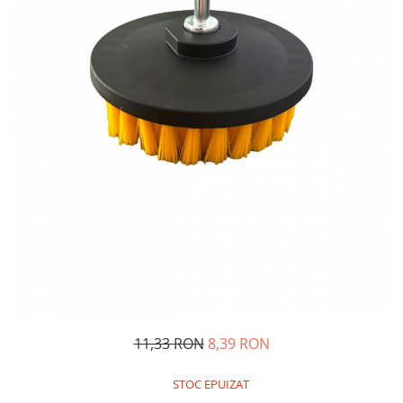
Oglinzi si mobilier baie
Bucatarie
Ascutitoare cutite
Baterii sanitare bucatarie
Cantare de bucatarie
Chiuvete bucatarie
Curatatoare legume si fructe
Cutite si seturi de cutite
Fierbatoare
Masini de tocat si macinat
Polonice, linguri si clesti de
bucatarie
Prese si storcatoare manuale
Tacamuri si seturi
11,33 RON
8,39 RON
Tirbusoane si dopuri
Cantare electronice comerciale
STOC EPUIZAT
Curatenie generala