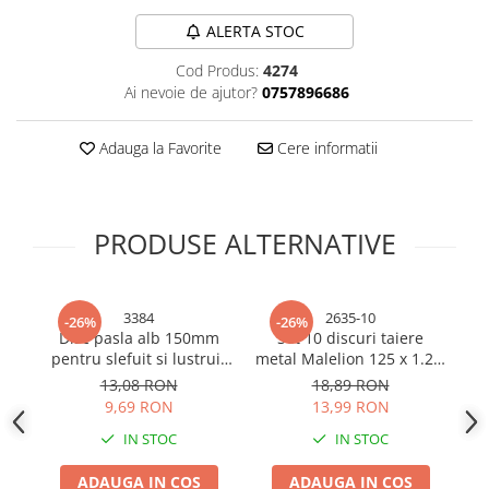
Bureti si lavete
ALERTA STOC
Manusi bucatarie
Cod Produs:
4274
Manusi unica folosinta
Ai nevoie de ajutor?
0757896686
Maturi, Mopuri si galeti
Cutii postale
Adauga la Favorite
Cere informatii
Decoratiuni casa & sarbatori
Accesorii decorative
PRODUSE ALTERNATIVE
Mercerie
Iluminat & Electrice
Benzi LED
3384
2635-10
-26%
-26%
Accesorii corpuri de iluminat
Disc pasla alb 150mm
Set 10 discuri taiere
Se
pentru slefuit si lustruit
metal Malelion 125 x 1.2 x
x
Accesorii prelungitoare
gaura 20mm, grosime
22mm, AVI-2635
t
13,08 RON
18,89 RON
Accesorii prize si intrerupatoare
20mm, TS-3384
pe
9,69 RON
13,99 RON
Aplice fatada
IN STOC
IN STOC
Aplice si plafoniere
Becuri
ADAUGA IN COS
ADAUGA IN COS