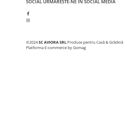
SOCIAL
URMARESTE-NE IN SOCIAL MEDIA
Consumabile masini gradinarit
Foarfeci gradinarit
Gratare gradina
Ustensile Gratar
Produse vinificatie
©2024
SC AVIORA SRL
Produse pentru Casă & Grădină
Platforma E-commerce by Gomag
Suflante si aspiratoare
Topoare
Bricolaj
Accesorii aparate de sudura
Accesorii compresoare
Accesorii generatoare electrice
Accesorii pistoale de lipit
Accesorii polizare si slefuire
Bomfaiere si fierastraie
Chei si truse chei