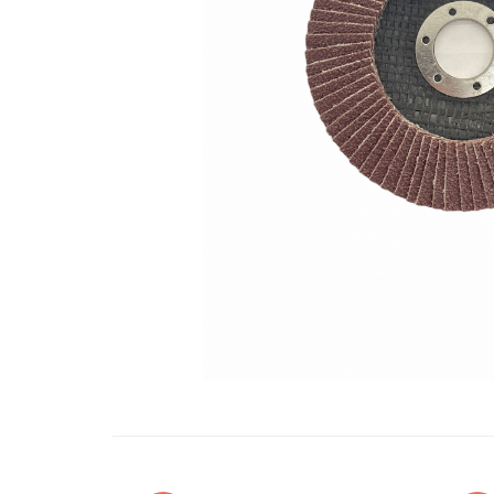
Oglinzi si mobilier baie
Bucatarie
Ascutitoare cutite
Baterii sanitare bucatarie
Cantare de bucatarie
Chiuvete bucatarie
Curatatoare legume si fructe
Cutite si seturi de cutite
Fierbatoare
Masini de tocat si macinat
Polonice, linguri si clesti de
bucatarie
Prese si storcatoare manuale
Tacamuri si seturi
Tirbusoane si dopuri
Cantare electronice comerciale
Curatenie generala