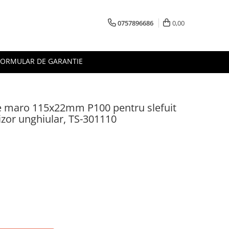
0757896686
0,00
FORMULAR DE GARANTIE
re maro 115x22mm P100 pentru slefuit
zor unghiular, TS-301110