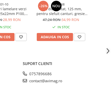
201-10
3968
-26%
NOU
-26%
ri lamelare verzi
Disc diamantat, 125 mm,
Set 10 Di
25x22mm P100,
pentru slefuit canturi, gresie,
piatra, mo
t lemn metal inox
faianta, placi ceramice, pentru
P16 pentr
ON
28,99 RON
47,24 RON
34,99 RON
53,99
r unghiular, AVI-
polizor unghiular, AVI-3968
IN STOC
IN STOC
3201
N COS
ADAUGA IN COS
ADAUG
SUPORT CLIENTI
0757896686
contact@avimag.ro