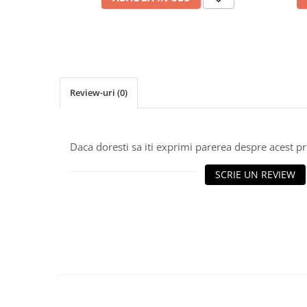
Cabluri electrice si conductori
Cabluri si adaptoare
Intrerupatoare
Lampi si veioze
Lanterne
Review-uri
(0)
Lustre si pendule
Prelungitoare
Prize
Daca doresti sa iti exprimi parerea despre acest 
Insecticide & capcane
Kit-uri Smart Home si senzori
SCRIE UN REVIEW
Noptiere
Pet shop
Perii, trimere si clesti animale
Zgarzi, lese si hamuri
Produse ingrijire incaltaminte si
accesorii
Sanitare