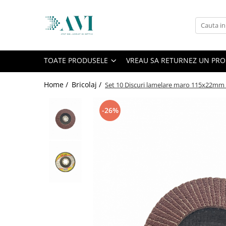
Toate Produsele
Casa
TOATE PRODUSELE
VREAU SA RETURNEZ UN PR
Accesorii uscatoare rufe
Aparate electrocasnice & accesorii
Home /
Bricolaj /
Set 10 Discuri lamelare maro 115x22mm P
Aparate si accesorii intretinere
personala
-26%
Accesorii pentru ochelari si lentile
de contact
Perii de par si piepteni
Unghiere si clesti manichiura &
pedichiura
Baie
Baterii sanitare baie
Coloane de dus si seturi de dus
Odorizant toaleta