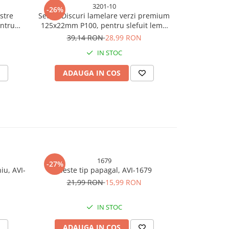
3201-10
-26%
-26%
stre
Set 10 Discuri lamelare verzi premium
Set 10 disc
ntru
125x22mm P100, pentru slefuit lemn
115 x 1
polizor
metal inox pentru polizor unghiular,
39,14 RON
28,99 RON
16,
AVI-3201
IN STOC
ADAUGA IN COS
ADAU
1679
-27%
-26%
N
iu, AVI-
Cleste tip papagal, AVI-1679
Set 10 buc br
pentru fixar
21,99 RON
15,99 RON
3
2,01 
IN STOC
ADAUGA IN COS
VEZI