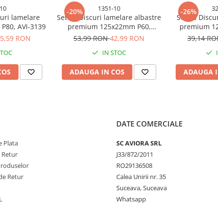
10
1351-10
3
-20%
-26%
curi lamelare
Set 10 Discuri lamelare albastre
Set 10 Discu
 P80, AVI-3139
premium 125x22mm P60,
premium 1
pentru slefuit lemn metal inox
pentru slefui
5,59 RON
53,99 RON
42,99 RON
39,14 R
pentru polizor unghiular TS-
pentru polizo
STOC
IN STOC
135110
COS
ADAUGA IN COS
ADAUGA I
DATE COMERCIALE
 Plata
SC AVIORA SRL
e Retur
J33/872/2011
Produselor
RO29136508
de Retur
Calea Unirii nr. 35
Suceava, Suceava
L
Whatsapp