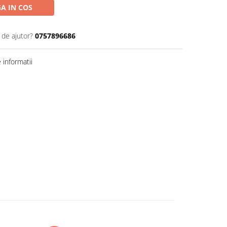
A IN COS
 de ajutor?
0757896686
informatii