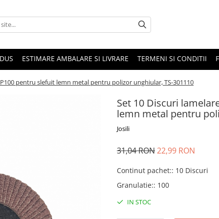
ODUS
ESTIMARE AMBALARE SI LIVRARE
TERMENI SI CONDITII
100 pentru slefuit lemn metal pentru polizor unghiular, TS-301110
Set 10 Discuri lamela
lemn metal pentru poli
Josili
31,04 RON
22,99 RON
Continut pachet:
:
10 Discuri
Granulatie:
:
100
IN STOC