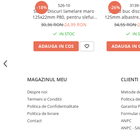
526-10
3139-
-18%
-26%
Accesorii baterii sanitare
Set 10 Discuri lamelare maro
Set 10 buc dis
125x22mm P80, pentru slefuit
125mm albastre,
Accesorii chiuvete
lemn metal pentru polizor
30,36 RON
24,99 RON
34,55 RON
2
Baterii sanitare cu incalzire instant
unghiular TS-52610
Fitinguri si accesorii
IN STOC
IN 
Robineti
ADAUGA IN COS
ADAUGA IN 
Sisteme filtrare instalatii
Sonerii electrice
Termometre Meteo
Gradina - Gradinarit
MAGAZINUL MEU
CLIENTI
Accesorii fierastraie cu lant
Despre noi
Metode de
Accesorii fierastraie electrice
Termeni si Conditii
Politica d
Accesorii irigare
Politica de Confidentialitate
Garantia 
Politica de livrare
Formular 
Accesorii pompe de apa
Contact
ANPC
Accesorii unelte gradinarit
ANPC - SA
Articole antidaunatori gradina