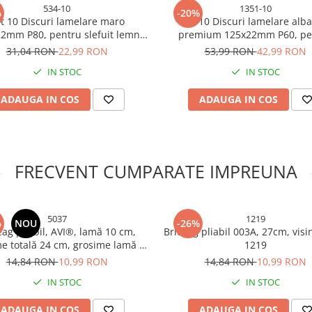
534-10
1351-10
%
-20%
t 10 Discuri lamelare maro
Set 10 Discuri lamelare alba
2mm P80, pentru slefuit lemn
premium 125x22mm P60, pe
 pentru polizor unghiular TS-
slefuit lemn metal inox pentru 
31,04 RON
22,99 RON
53,99 RON
42,99 RON
53410
unghiular TS-135110
IN STOC
IN STOC
ADAUGA IN COS
ADAUGA IN COS
FRECVENT CUMPARATE IMPREUNA
5037
1219
%
NOU
-26%
eag pliabil, AVI®, lamă 10 cm,
Briceag pliabil 003A, 27cm, visin
e totală 24 cm, grosime lamă 2
1219
mm, 150 g, AVI-5037
14,84 RON
10,99 RON
14,84 RON
10,99 RON
IN STOC
IN STOC
ADAUGA IN COS
ADAUGA IN COS