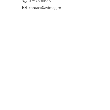
0757896686
contact@avimag.ro