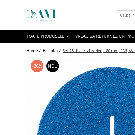
Toate Produsele
Casa
TOATE PRODUSELE
VREAU SA RETURNEZ UN PR
Accesorii uscatoare rufe
Aparate electrocasnice & accesorii
Home /
Bricolaj /
Set 25 discuri abrazive, 180 mm, P36, AVI
Aparate si accesorii intretinere
personala
-26%
NOU
Accesorii pentru ochelari si lentile
de contact
Perii de par si piepteni
Unghiere si clesti manichiura &
pedichiura
Baie
Baterii sanitare baie
Coloane de dus si seturi de dus
Odorizant toaleta