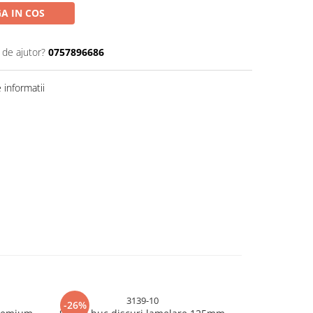
A IN COS
 de ajutor?
0757896686
informatii
3139-10
-26%
-20%