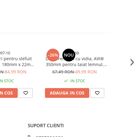
097-10
4769
-26%
NOU
-22%
ri pentru slefuit
Disc premium cu vidia, AVI®
Set 10 Disc
c, 180mm x 22mm,
350mm pentru taiat lemnul,
premiu
olizor unghiular
40T, prindere Ø32mm pentru
pentru sle
ON
84,99 RON
67,49 RON
49,99 RON
58,04
109710
circular, polizor de banc,, AVI-
pentru po
IN STOC
IN STOC
4769
N COS
ADAUGA IN COS
ADAUG
SUPORT CLIENTI