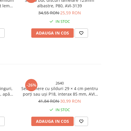
premium
Set 10 buc discuri lamelare 125mm
Set 10 Di
t lemn
albastre, P80, AVI-3139
premium 
iular,
slefuit lemn
34,55 RON
25,59 RON
53,
ung
IN STOC
ADAUGA IN COS
ADAU
2640
-26%
-26%
N
inguri,
Set mânere cu șilduri 29 × 4 cm pentru
Cablu electri
, apă
porți sau uși P18, interax 85 mm, AVI-
1.5 mm², co
I-5870
2640
(CCA), SR 
41,84 RON
30,99 RON
25,
IN STOC
ADAUGA IN COS
ADAU