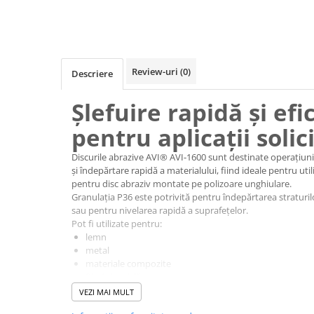
Cabluri electrice si conductori
Cabluri si adaptoare
Intrerupatoare
Lampi si veioze
Review-uri
(0)
Descriere
Lanterne
Lustre si pendule
Șlefuire rapidă și efi
Prelungitoare
pentru aplicații solic
Prize
Insecticide & capcane
Discurile abrazive AVI® AVI-1600 sunt destinate operațiunil
și îndepărtare rapidă a materialului, fiind ideale pentru ut
Kit-uri Smart Home si senzori
pentru disc abraziv montate pe polizoare unghiulare.
Noptiere
Granulația P36 este potrivită pentru îndepărtarea straturil
sau pentru nivelarea rapidă a suprafețelor.
Pet shop
Pot fi utilizate pentru:
lemn
Perii, trimere si clesti animale
metal
Zgarzi, lese si hamuri
materiale compozite
Produse ingrijire incaltaminte si
fibră de sticlă
chit
accesorii
VEZI MAI MULT
suprafețe vopsite
Sanitare