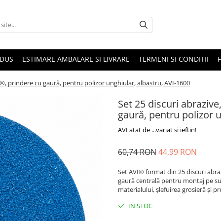
ODUS
ESTIMARE AMBALARE SI LIVRARE
TERMENI SI CONDITII
®, prindere cu gaură, pentru polizor unghiular, albastru, AVI-1600
Set 25 discuri abraziv
gaură, pentru polizor u
AVI atat de ...variat si ieftin!
60,74 RON
44,99 RON
Set AVI® format din 25 discuri abra
gaură centrală pentru montaj pe s
materialului, șlefuirea grosieră și p
IN STOC