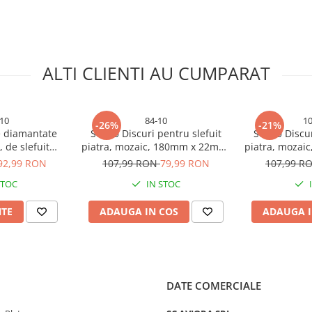
turi de 180
ALTI CLIENTI AU CUMPARAT
ile cu suporturile pentru disc
 timpul lucrului.
10
84-10
1
-26%
-21%
e diamantate
Set 10 Discuri pentru slefuit
Set 10 Discu
 de slefuit
piatra, mozaic, 180mm x 22mm,
piatra, mozai
e
nta, gresie,
P24 pentru polizor unghiular
P16 pentru p
92,99 RON
107,99 RON
79,99 RON
107,99 R
nghiular, AVI-
TS-8410
TS-
y
STOC
IN STOC
5
ru ateliere profesionale, cât și
NTE
ADAUGA IN COS
ADAUGA I
lărie, confecții metalice sau
pale
DATE COMERCIALE