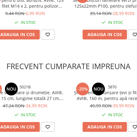
 pentru disc abraziv, AVI®, 125
Set 10 Discuri lamelare verzi 
filet M14 x 2, pentru polizor
125x22mm P100, pentru slefui
iular, plastic rigid, AVI-5411
metal inox pentru polizor ungh
9,44 RON
6,99 RON
39,14 RON
28,99 RON
AVI-3201
IN STOC
IN STOC
ADAUGA IN COS
ADAUGA IN COS
FRECVENT CUMPARATE IMPREUNA
5021B
5870
%
NOU
-20%
NOU
de vânătoare și drumeție, AVI®,
Șnur pentru etanșare țevi și fit
 15 cm, lungime totală 27 cm,
AVI®, 160 m, pentru apă rece
ime lamă 3 mm, 170 g, teacă
caldă, apă potabilă și gaz, AV
47,24 RON
34,99 RON
49,99 RON
39,99 RON
inclusă, AVI-5021
IN STOC
IN STOC
ADAUGA IN COS
ADAUGA IN COS