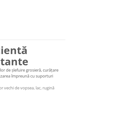
cientă
itante
or de șlefuire grosieră, curățare
ilizarea împreună cu suporturi
or vechi de vopsea, lac, rugină