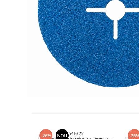
Oglinzi si mobilier baie
Bucatarie
Ascutitoare cutite
Baterii sanitare bucatarie
Cantare de bucatarie
Chiuvete bucatarie
Curatatoare legume si fructe
Cutite si seturi de cutite
Fierbatoare
Masini de tocat si macinat
Polonice, linguri si clesti de
bucatarie
Prese si storcatoare manuale
Tacamuri si seturi
Tirbusoane si dopuri
Cantare electronice comerciale
5410-25
-26%
NOU
-26
Curatenie generala