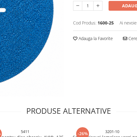
ADAUG
Cod Produs:
1600-25
Ai nevoie
Adauga la Favorite
Cere 
PRODUSE ALTERNATIVE
5411
3201-10
%
-26%