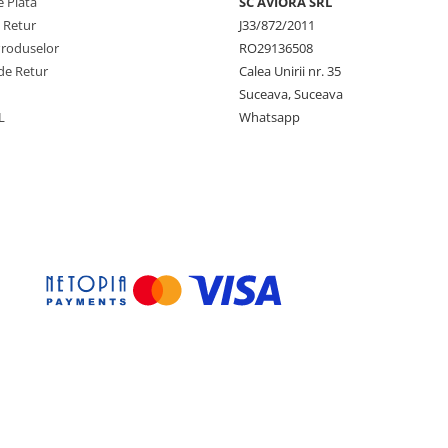
 Plata
SC AVIORA SRL
e Retur
J33/872/2011
Produselor
RO29136508
de Retur
Calea Unirii nr. 35
Suceava, Suceava
L
Whatsapp