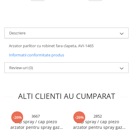
Accesorii chiuvete
Baterii sanitare cu incalzire instant
Fitinguri si accesorii
Robineti
Descriere
Sisteme filtrare instalatii
Sonerii electrice
Arzator parlitor cu robinet fara clapeta, AVI-1465
Termometre Meteo
Informatii conformitate produs
Review-uri
(0)
ALTI CLIENTI AU CUMPARAT
3667
2852
-26%
-26%
Cap spray / cap piezo
Cap spray / cap piezo
arzator pentru spray gaz,
arzator pentru spray gaz
M-997C, AVI-3667
RH808, AVI-2852