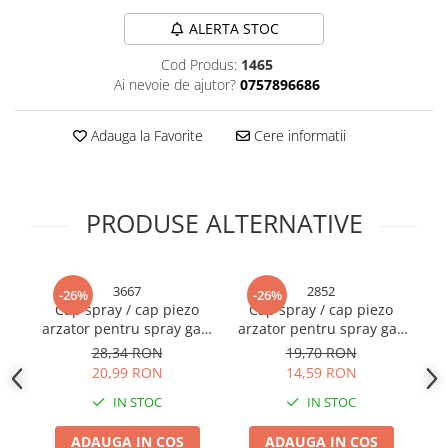
Sonerii bicicleta
Manusi bucatarie
ALERTA STOC
Manusi unica folosinta
Spite si nipluri biciclete
Cod Produs:
1465
Maturi, Mopuri si galeti
Suporturi accesorii biciclete
Ai nevoie de ajutor?
0757896686
Cutii postale
Tije si coliere sa
Decoratiuni casa & sarbatori
Adauga la Favorite
Cere informatii
Vulcanizare, petice si leviere
Accesorii decorative
bicicleta
Mercerie
Iluminat & Electrice
PRODUSE ALTERNATIVE
Benzi LED
Accesorii corpuri de iluminat
3667
2852
Accesorii prelungitoare
-26%
-26%
Cap spray / cap piezo
Cap spray / cap piezo
R
Accesorii prize si intrerupatoare
arzator pentru spray gaz,
arzator pentru spray gaz
ti
Aplice fatada
M-997C, AVI-3667
RH808, AVI-2852
mb
28,34 RON
19,70 RON
b
Aplice si plafoniere
20,99 RON
14,59 RON
Becuri
IN STOC
IN STOC
Cabluri electrice si conductori
ADAUGA IN COS
ADAUGA IN COS