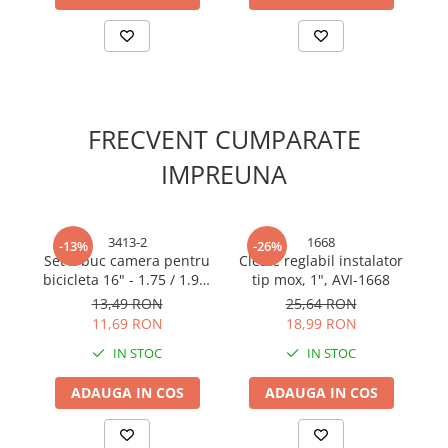
Cabluri si adaptoare
Intrerupatoare
Lampi si veioze
Lanterne
Lustre si pendule
Prelungitoare
FRECVENT CUMPARATE
Prize
IMPREUNA
Insecticide & capcane
Kit-uri Smart Home si senzori
3413-2
1668
Noptiere
-13%
-26%
Set 2 buc camera pentru
Cleste reglabil instalator
P
Pet shop
bicicleta 16" - 1.75 / 1.95,
tip mox, 1", AVI-1668
AVI-3413
13,49 RON
25,64 RON
Perii, trimere si clesti animale
11,69 RON
18,99 RON
Zgarzi, lese si hamuri
IN STOC
IN STOC
Produse ingrijire incaltaminte si
accesorii
ADAUGA IN COS
ADAUGA IN COS
Sanitare
Accesorii baterii sanitare