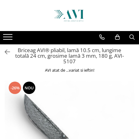
Toate Produsele
Casa
Accesorii uscatoare rufe
Briceag AVI® pliabil, lamă 10.5 cm, lungime
Aparate electrocasnice & accesorii
totală 24 cm, grosime lamă 3 mm, 180 g, AVI-
Aparate si accesorii intretinere
5107
personala
AVI atat de ...variat si ieftin!
Accesorii pentru ochelari si lentile
de contact
-26%
NOU
Perii de par si piepteni
Unghiere si clesti manichiura &
pedichiura
Baie
Baterii sanitare baie
Coloane de dus si seturi de dus
Odorizant toaleta