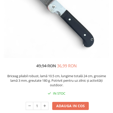
Oglinzi si mobilier baie
Bucatarie
Ascutitoare cutite
Baterii sanitare bucatarie
Cantare de bucatarie
Chiuvete bucatarie
Curatatoare legume si fructe
Cutite si seturi de cutite
Fierbatoare
49,94 RON
36,99 RON
Masini de tocat si macinat
Polonice, linguri si clesti de
Briceag pliabil robust, lamă 10.5 cm, lungime totală 24 cm, grosime
bucatarie
lamă 3 mm, greutate 180 g. Potrivit pentru uz zilnic și activități
Prese si storcatoare manuale
outdoor.
Tacamuri si seturi
IN STOC
Tirbusoane si dopuri
Cantare electronice comerciale
ADAUGA IN COS
Curatenie generala