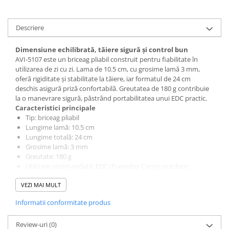
Accesorii baterii sanitare
Descriere
Accesorii chiuvete
Baterii sanitare cu incalzire instant
Dimensiune echilibrată, tăiere sigură și control bun
Fitinguri si accesorii
AVI-5107 este un briceag pliabil construit pentru fiabilitate în
Robineti
utilizarea de zi cu zi. Lama de 10.5 cm, cu grosime lamă 3 mm,
oferă rigiditate și stabilitate la tăiere, iar formatul de 24 cm
Sisteme filtrare instalatii
deschis asigură priză confortabilă. Greutatea de 180 g contribuie
Sonerii electrice
la o manevrare sigură, păstrând portabilitatea unui EDC practic.
Caracteristici principale
Termometre Meteo
Tip: briceag pliabil
Gradina - Gradinarit
Lungime lamă: 10.5 cm
Lungime totală: 24 cm
Accesorii fierastraie cu lant
Grosime lamă: 3 mm
Accesorii fierastraie electrice
Greutate: 180 g
Utilizare recomandată: EDC (Everyday Carry), outdoor,
Accesorii irigare
camping, drumeții
VEZI MAI MULT
Cod produs: AVI-5107
Accesorii pompe de apa
Notă de siguranță
Informatii conformitate produs
Accesorii unelte gradinarit
Respectă legislația locală privind portul și transportul obiectelor
tăietoare. Reglementările pot diferi în funcție de țară și localitate
Articole antidaunatori gradina
și pot impune restricții în anumite locuri (instituții publice, școli,
Review-uri
(0)