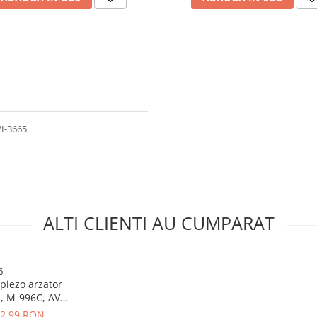
VI-3665
ALTI CLIENTI AU CUMPARAT
6
 piezo arzator
, M-996C, AVI-
6
2,99 RON