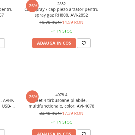
2852
-26%
-20%
 pentru
Cap spray / cap piezo arzator pentru
Cap arzat
67
spray gaz RH808, AVI-2852
p
19,70 RON
14,59 RON
8,
IN STOC
ADAUGA IN COS
ADAU
4078-4
-26%
-30%
, AVI®,
Set 4 tirbusoane pliabile,
Set 2 clest
 USB-C,
multifunctionale, color, AVI-4078
curent auto
e Power
23,48 RON
17,39 RON
9,
-5418
IN STOC
ADAUGA IN COS
ADAU