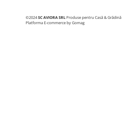
Consumabile masini gradinarit
Foarfeci gradinarit
©2024
SC AVIORA SRL
Produse pentru Casă & Grădină
Gratare gradina
Platforma E-commerce by Gomag
Ustensile Gratar
Produse vinificatie
Suflante si aspiratoare
Topoare
Bricolaj
Accesorii aparate de sudura
Accesorii compresoare
Accesorii generatoare electrice
Accesorii pistoale de lipit
Accesorii polizare si slefuire
Bomfaiere si fierastraie
Chei si truse chei