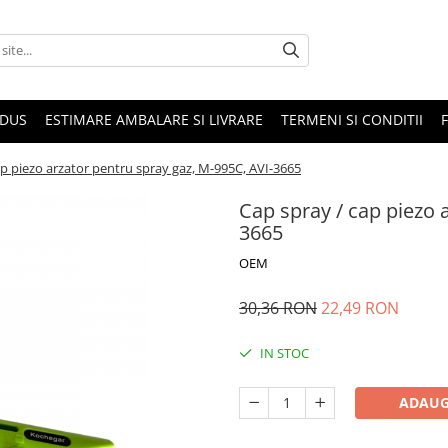
ODUS
ESTIMARE AMBALARE SI LIVRARE
TERMENI SI CONDITII
ap piezo arzator pentru spray gaz, M-995C, AVI-3665
Cap spray / cap piezo 
3665
OEM
30,36 RON
22,49 RON
IN STOC
ADAUG