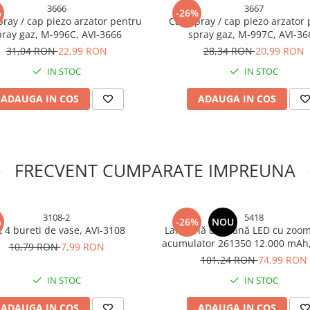
3666
3667
%
-26%
ray / cap piezo arzator pentru
Cap spray / cap piezo arzator
pray gaz, M-996C, AVI-3666
spray gaz, M-997C, AVI-36
31,04 RON
22,99 RON
28,34 RON
20,99 RON
IN STOC
IN STOC
ADAUGA IN COS
ADAUGA IN COS
FRECVENT CUMPARATE IMPREUNA
3108-2
5418
%
-26%
NOU
t 4 bureti de vase, AVI-3108
Lanternă de mână LED cu zoom
acumulator 261350 12.000 mAh,
10,79 RON
7,99 RON
display digital baterie, funcți
101,24 RON
74,99 RON
Bank, metalică, 25.5 cm, AVI
IN STOC
IN STOC
ADAUGA IN COS
ADAUGA IN COS