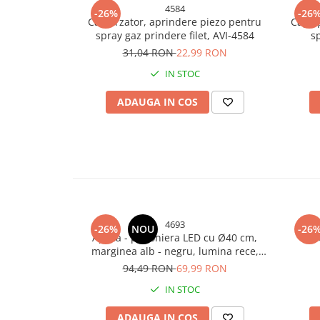
4584
-26%
-26
Bureti si lavete
Cap arzator, aprindere piezo pentru
Cap sp
spray gaz prindere filet, AVI-4584
s
Manusi bucatarie
31,04 RON
22,99 RON
Manusi unica folosinta
IN STOC
Maturi, Mopuri si galeti
Cutii postale
ADAUGA IN COS
Decoratiuni casa & sarbatori
Accesorii decorative
Mercerie
Iluminat & Electrice
Benzi LED
Accesorii corpuri de iluminat
4693
-26%
NOU
-26
Accesorii prelungitoare
Aplica - plafoniera LED cu Ø40 cm,
Se
marginea alb - negru, lumina rece,
Accesorii prize si intrerupatoare
calda si neutra, AVI-4693
94,49 RON
69,99 RON
Aplice fatada
IN STOC
Aplice si plafoniere
Becuri
ADAUGA IN COS