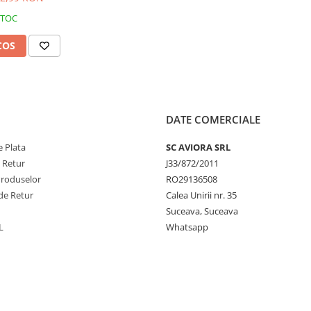
STOC
COS
DATE COMERCIALE
 Plata
SC AVIORA SRL
e Retur
J33/872/2011
Produselor
RO29136508
de Retur
Calea Unirii nr. 35
Suceava, Suceava
L
Whatsapp