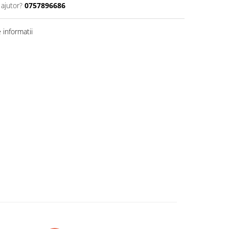
 ajutor?
0757896686
informatii