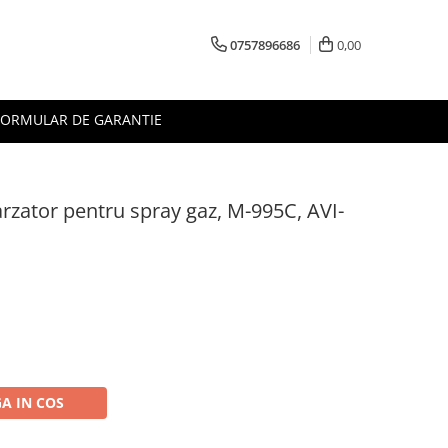
0757896686
0,00
FORMULAR DE GARANTIE
arzator pentru spray gaz, M-995C, AVI-
A IN COS