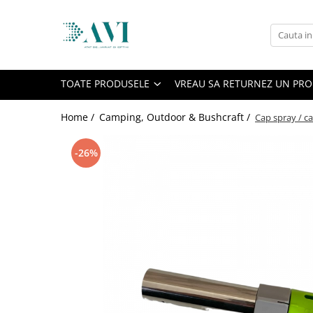
Toate Produsele
Casa
TOATE PRODUSELE
VREAU SA RETURNEZ UN PR
Accesorii uscatoare rufe
Aparate electrocasnice & accesorii
Home /
Camping, Outdoor & Bushcraft /
Cap spray / c
Aparate si accesorii intretinere
personala
-26%
Accesorii pentru ochelari si lentile
de contact
Perii de par si piepteni
Unghiere si clesti manichiura &
pedichiura
Baie
Baterii sanitare baie
Coloane de dus si seturi de dus
Odorizant toaleta