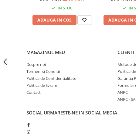
IN STOC
IN 
Accesorii baterii sanitare
Accesorii chiuvete
ADAUGA IN COS
ADAUGA IN 
Baterii sanitare cu incalzire instant
Fitinguri si accesorii
Robineti
Sisteme filtrare instalatii
MAGAZINUL MEU
CLIENTI
Sonerii electrice
Despre noi
Metode de
Termometre Meteo
Termeni si Conditii
Politica d
Gradina - Gradinarit
Politica de Confidentialitate
Garantia 
Accesorii fierastraie cu lant
Politica de livrare
Formular 
Accesorii fierastraie electrice
Contact
ANPC
ANPC - SA
Accesorii irigare
Accesorii pompe de apa
SOCIAL
URMARESTE-NE IN SOCIAL MEDIA
Accesorii unelte gradinarit
Articole antidaunatori gradina