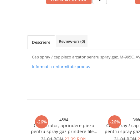
Cabluri electrice si conductori
Cabluri si adaptoare
Intrerupatoare
Lampi si veioze
Lanterne
Review-uri
(0)
Descriere
Lustre si pendule
Prelungitoare
Cap spray / cap piezo arzator pentru spray gaz, M-995C, A
Prize
Informatii conformitate produs
Insecticide & capcane
Kit-uri Smart Home si senzori
Noptiere
Pet shop
Perii, trimere si clesti animale
Zgarzi, lese si hamuri
4584
366
-26%
-26%
Produse ingrijire incaltaminte si
Cap arzator, aprindere piezo
Cap spray / cap
accesorii
pentru spray gaz prindere filet,
pentru spray gaz
AVI-4584
366
31,04 RON
22,99 RON
31,04 RON
2
Sanitare