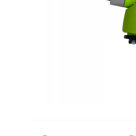
Oglinzi si mobilier baie
Bucatarie
Ascutitoare cutite
Baterii sanitare bucatarie
Cantare de bucatarie
Chiuvete bucatarie
Curatatoare legume si fructe
Cutite si seturi de cutite
Fierbatoare
Masini de tocat si macinat
Polonice, linguri si clesti de
bucatarie
Prese si storcatoare manuale
Tacamuri si seturi
Tirbusoane si dopuri
Cantare electronice comerciale
Curatenie generala