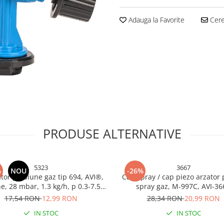
Adauga la Favorite
Cere 
PRODUSE ALTERNATIVE
5323
3667
%
NOU
-26%
tor presiune gaz tip 694, AVI®,
Cap spray / cap piezo arzator
e, 28 mbar, 1.3 kg/h, p 0.3-7.5
spray gaz, M-997C, AVI-36
N16129, certificat CE, AVI-5323
17,54 RON
12,99 RON
28,34 RON
20,99 RON
IN STOC
IN STOC