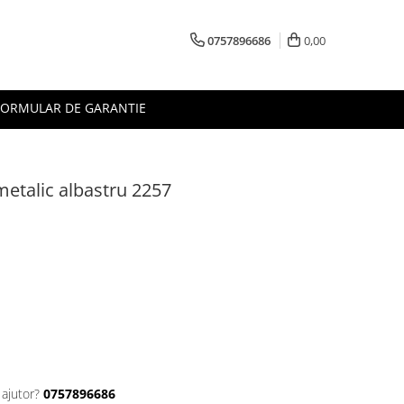
0757896686
0,00
FORMULAR DE GARANTIE
metalic albastru 2257
 ajutor?
0757896686