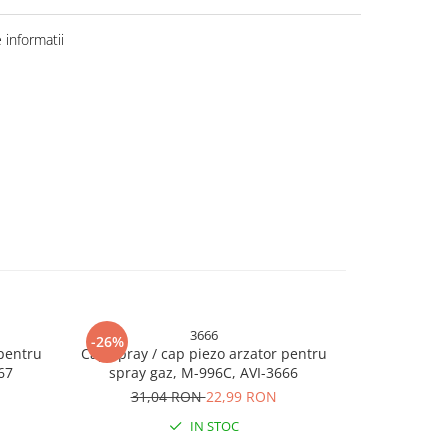
informatii
3666
-26%
-26%
 pentru
Cap spray / cap piezo arzator pentru
Cap spray / 
67
spray gaz, M-996C, AVI-3666
spray g
31,04 RON
22,99 RON
30,
IN STOC