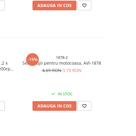
ADAUGA IN COS
ADAU
1878-2
-19%
-26%
.2 x
Set 2 bujii pentru motocoasa, AVI-1878
Cutit macela
.200rpm,
caneluri, to
4,69 RON
3,79 RON
I-4324
9,
IN STOC
ADAUGA IN COS
ADAU