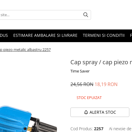
ODUS
ESTIMARE AMBALARE SI LIVRARE
TERMENI SI CONDITII
ap piezo metalic albastru 2257
Cap spray / cap piezo 
Time Saver
24,56 RON
18,19 RON
STOC EPUIZAT
ALERTA STOC
Cod Produs:
2257
Ai nevoie de