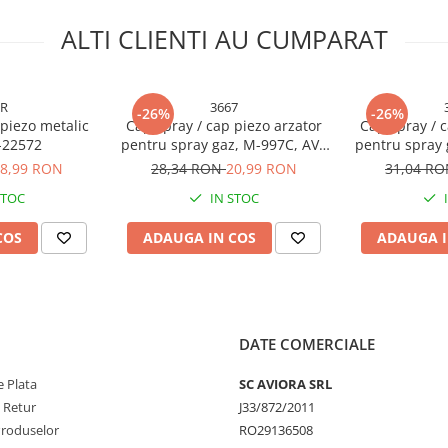
ALTI CLIENTI AU CUMPARAT
7R
3667
-26%
-26%
 piezo metalic
Cap spray / cap piezo arzator
Cap spray / c
I-22572
pentru spray gaz, M-997C, AVI-
pentru spray 
3667
8,99 RON
28,34 RON
20,99 RON
31,04 R
STOC
IN STOC
COS
ADAUGA IN COS
ADAUGA I
DATE COMERCIALE
 Plata
SC AVIORA SRL
e Retur
J33/872/2011
Produselor
RO29136508