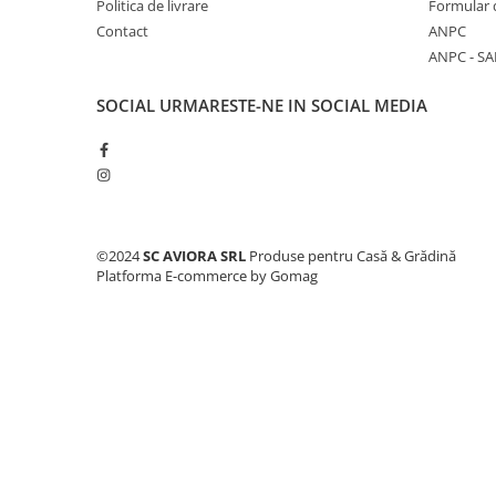
Politica de livrare
Formular 
Consumabile masini gradinarit
Contact
ANPC
Foarfeci gradinarit
ANPC - SA
Gratare gradina
SOCIAL
URMARESTE-NE IN SOCIAL MEDIA
Ustensile Gratar
Produse vinificatie
Suflante si aspiratoare
Topoare
Bricolaj
©2024
SC AVIORA SRL
Produse pentru Casă & Grădină
Accesorii aparate de sudura
Platforma E-commerce by Gomag
Accesorii compresoare
Accesorii generatoare electrice
Accesorii pistoale de lipit
Accesorii polizare si slefuire
Bomfaiere si fierastraie
Chei si truse chei