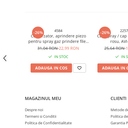
Accesorii baterii sanitare
Accesorii chiuvete
Baterii sanitare cu incalzire instant
Fitinguri si accesorii
4584
225
-26%
-26%
Cap arzator, aprindere piezo
Cap spray / cap
Robineti
pentru spray gaz prindere filet,
rosu, AV
Sisteme filtrare instalatii
AVI-4584
31,04 RON
22,99 RON
25,64 RON
1
Sonerii electrice
IN STOC
IN 
Termometre Meteo
ADAUGA IN COS
ADAUGA IN 
Gradina - Gradinarit
Accesorii fierastraie cu lant
Accesorii fierastraie electrice
Accesorii irigare
MAGAZINUL MEU
CLIENTI
Accesorii pompe de apa
Despre noi
Metode de
Accesorii unelte gradinarit
Termeni si Conditii
Politica d
Articole antidaunatori gradina
Politica de Confidentialitate
Garantia 