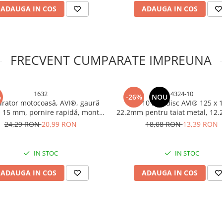
ADAUGA IN COS
ADAUGA IN COS
FRECVENT CUMPARATE IMPREUNA
1632
4324-10
%
-26%
NOU
rator motocoasă, AVI®, gaură
Set 10 buc disc AVI® 125 x 1
 15 mm, pornire rapidă, montaj
22.2mm pentru taiat metal, 12
ră reglaje majore, AVI-1632
pentru polizor unghiular, AV
24,29 RON
20,99 RON
18,08 RON
13,39 RON
IN STOC
IN STOC
ADAUGA IN COS
ADAUGA IN COS