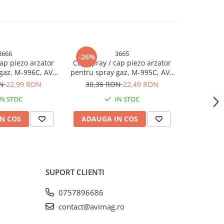
3666
3665
-26%
ap piezo arzator
Cap spray / cap piezo arzator
gaz, M-996C, AVI-
pentru spray gaz, M-995C, AVI-
3666
3665
ON
22,99 RON
30,36 RON
22,49 RON
IN STOC
IN STOC
N COS
ADAUGA IN COS
SUPORT CLIENTI
0757896686
contact@avimag.ro