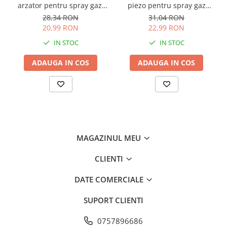
arzator pentru spray gaz,
piezo pentru spray gaz
Consumabile masini gradinarit
M-997C, AVI-3667
prindere filet, AVI-4584
28,34 RON
31,04 RON
Foarfeci gradinarit
20,99 RON
22,99 RON
Gratare gradina
IN STOC
IN STOC
Ustensile Gratar
ADAUGA IN COS
ADAUGA IN COS
Produse vinificatie
Suflante si aspiratoare
Topoare
Bricolaj
Accesorii aparate de sudura
MAGAZINUL MEU
Accesorii compresoare
Accesorii generatoare electrice
CLIENTI
Accesorii pistoale de lipit
DATE COMERCIALE
Accesorii polizare si slefuire
SUPORT CLIENTI
Bomfaiere si fierastraie
Chei si truse chei
0757896686