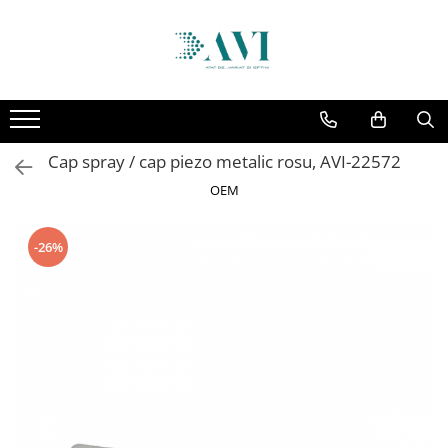
Toate Produsele
Casa
Accesorii uscatoare rufe
Cap spray / cap piezo metalic rosu, AVI-22572
Aparate electrocasnice & accesorii
OEM
Aparate si accesorii intretinere
personala
Accesorii pentru ochelari si lentile
-26%
de contact
Perii de par si piepteni
Unghiere si clesti manichiura &
pedichiura
Baie
Baterii sanitare baie
Coloane de dus si seturi de dus
Odorizant toaleta