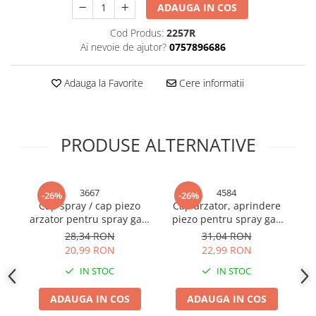
ADAUGA IN COS
Bureti si lavete
Cod Produs:
2257R
Manusi bucatarie
Ai nevoie de ajutor?
0757896686
Manusi unica folosinta
Maturi, Mopuri si galeti
Adauga la Favorite
Cere informatii
Cutii postale
Decoratiuni casa & sarbatori
Accesorii decorative
PRODUSE ALTERNATIVE
Mercerie
Iluminat & Electrice
3667
4584
Benzi LED
-26%
-26%
Cap spray / cap piezo
Cap arzator, aprindere
Accesorii corpuri de iluminat
arzator pentru spray gaz,
piezo pentru spray gaz
ar
Accesorii prelungitoare
M-997C, AVI-3667
prindere filet, AVI-4584
28,34 RON
31,04 RON
20,99 RON
22,99 RON
Accesorii prize si intrerupatoare
Aplice fatada
IN STOC
IN STOC
Aplice si plafoniere
ADAUGA IN COS
ADAUGA IN COS
Becuri