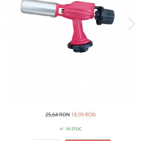
Oglinzi si mobilier baie
Bucatarie
Ascutitoare cutite
Baterii sanitare bucatarie
Cantare de bucatarie
Chiuvete bucatarie
Curatatoare legume si fructe
Cutite si seturi de cutite
Fierbatoare
Masini de tocat si macinat
Polonice, linguri si clesti de
bucatarie
Prese si storcatoare manuale
Tacamuri si seturi
25,64 RON
18,99 RON
Tirbusoane si dopuri
IN STOC
Cantare electronice comerciale
Curatenie generala