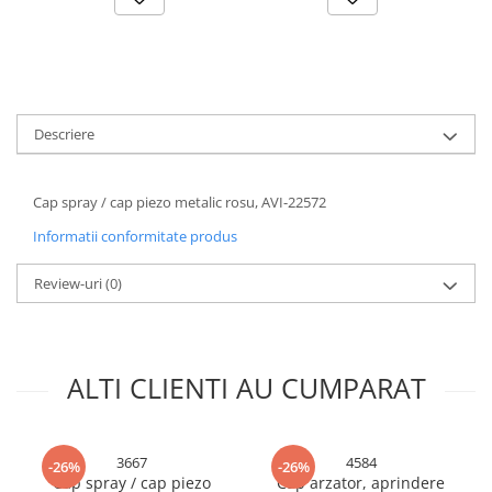
Accesorii baterii sanitare
Accesorii chiuvete
Baterii sanitare cu incalzire instant
Fitinguri si accesorii
Descriere
Robineti
Sisteme filtrare instalatii
Cap spray / cap piezo metalic rosu, AVI-22572
Sonerii electrice
Informatii conformitate produs
Termometre Meteo
Gradina - Gradinarit
Review-uri
(0)
Accesorii fierastraie cu lant
Accesorii fierastraie electrice
Accesorii irigare
ALTI CLIENTI AU CUMPARAT
Accesorii pompe de apa
Accesorii unelte gradinarit
3667
4584
-26%
-26%
Articole antidaunatori gradina
Cap spray / cap piezo
Cap arzator, aprindere