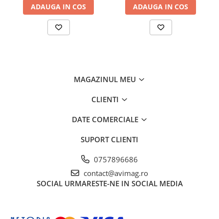
ADAUGA IN COS
ADAUGA IN COS
Ciocane si dalti
Clesti si patenti
Echipamente sudura
Pistoale de lipit
Scule multifunctionale si accesorii
MAGAZINUL MEU
Seturi si accesorii pentru gaurit si
insurubat
CLIENTI
Unelte & Depozitare
DATE COMERCIALE
Rangi si leviere
Unelte si aparate de masura
SUPORT CLIENTI
Materiale de constructii
0757896686
Accesorii echipamente pentru
contact@avimag.ro
transport si ridicat
SOCIAL
URMARESTE-NE IN SOCIAL MEDIA
Accesorii ferestre
Accesorii usi