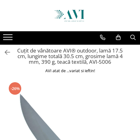
Toate Produsele
Casa
Accesorii uscatoare rufe
Cuțit de vânătoare AVI® outdoor, lamă 17.5
Aparate electrocasnice & accesorii
cm, lungime totală 30.5 cm, grosime lamă 4
Aparate si accesorii intretinere
mm, 390 g, teacă textilă, AVI-5006
personala
AVI atat de ...variat si ieftin!
Accesorii pentru ochelari si lentile
de contact
-26%
Perii de par si piepteni
Unghiere si clesti manichiura &
pedichiura
Baie
Baterii sanitare baie
Coloane de dus si seturi de dus
Odorizant toaleta