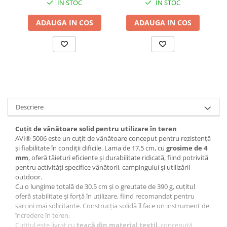
IN STOC
IN STOC
Accesorii baterii sanitare
ADAUGA IN COS
ADAUGA IN COS
Accesorii chiuvete
Baterii sanitare cu incalzire instant
Fitinguri si accesorii
Robineti
Sisteme filtrare instalatii
Sonerii electrice
Descriere
Termometre Meteo
Gradina - Gradinarit
Cuțit de vânătoare solid pentru utilizare în teren
Accesorii fierastraie cu lant
AVI® 5006 este un cuțit de vânătoare conceput pentru rezistență
și fiabilitate în condiții dificile. Lama de 17.5 cm, cu
grosime de 4
Accesorii fierastraie electrice
mm
, oferă tăieturi eficiente și durabilitate ridicată, fiind potrivită
pentru activități specifice vânătorii, campingului și utilizării
Accesorii irigare
outdoor.
Accesorii pompe de apa
Cu o lungime totală de 30.5 cm și o greutate de 390 g, cuțitul
oferă stabilitate și forță în utilizare, fiind recomandat pentru
Accesorii unelte gradinarit
sarcini mai solicitante. Construcția solidă îl face un instrument de
încredere în teren.
Articole antidaunatori gradina
Cuțitul este livrat cu
teacă din material textil
, concepută