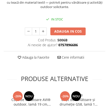
cu teacă din material textil — potrivit pentru vânătoare și activități
Bureti si lavete
outdoor solicitante.
Manusi bucatarie
IN STOC
Manusi unica folosinta
Maturi, Mopuri si galeti
ADAUGA IN COS
Cutii postale
Decoratiuni casa & sarbatori
Cod Produs:
5006B
Ai nevoie de ajutor?
0757896686
Accesorii decorative
Mercerie
Adauga la Favorite
Cere informatii
Iluminat & Electrice
Benzi LED
Accesorii corpuri de iluminat
PRODUSE ALTERNATIVE
Accesorii prelungitoare
Accesorii prize si intrerupatoare
Aplice fatada
5166
5001B
-26%
NOU
-26%
NOU
Aplice si plafoniere
Cuțit de vânătoare AVI®
Cuțit de vânătoare și
C
outdoor, lamă 19 cm,
drumeție G58, lamă 17
Becuri
lungime totală 32 cm,
cm, total 30 cm, grosime