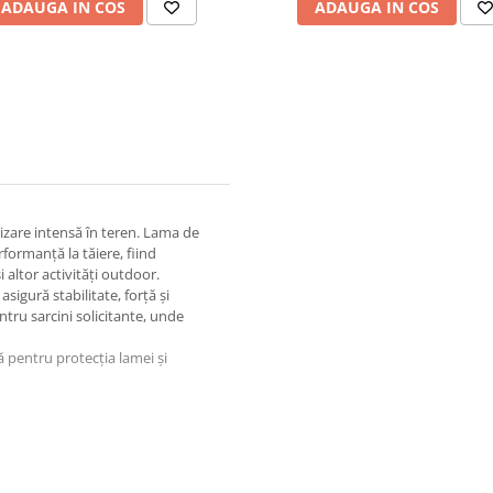
ADAUGA IN COS
ADAUGA IN COS
izare intensă în teren. Lama de
erformanță la tăiere, fiind
i altor activități outdoor.
sigură stabilitate, forță și
ntru sarcini solicitante, unde
 pentru protecția lamei și