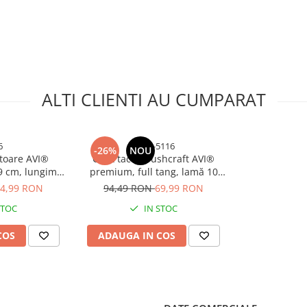
r
ectelor tăietoare. Reglementările
ții în anumite locuri (instituții
ALTI CLIENTI AU CUMPARAT
zează cuțitul în mod responsabil.
6
C267-5116
-26%
NOU
ătoare AVI®
Cuțit tactic bushcraft AVI®
9 cm, lungime
premium, full tang, lamă 10
rosime lamă 4
cm, grosime lamă 4 mm,
4,99 RON
94,49 RON
69,99 RON
ner lemn cu
lungime totală 21.5 cm, teacă
STOC
IN STOC
poxidică, teacă
rigidă, 120 g, AVI-5116
VI-5166
COS
ADAUGA IN COS