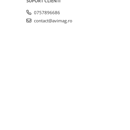
SUPORT CLIENTI
0757896686
contact@avimag.ro