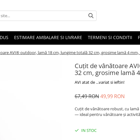
ODUS
ESTIMARE AMBALARE SI LIVRARE
TERMENI SI CONDITII
toare AVI® outdoor, lamă 18 cm, lungime totală 32 cm, grosime lamă 4 mm, 33
Cuțit de vânătoare AV
32 cm, grosime lamă 4 
AVI atat de ...variat si ieftin!
67,49 RON
49,99 RON
Cuțit de vânătoare robust, cu lamă d
— ideal pentru vânătoare și activit
IN STOC