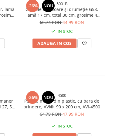
5001B
-26%
NOU
-26%
r, lamă
Cuțit de vânătoare și drumeție G58,
Cutit de va
grosime
lamă 17 cm, total 30 cm, grosime 4
32cm, 2
ă, AVI-
mm, 310 g, cu teacă inclusă, AVI-5001
60,74 RON
44,99 RON
59,
IN STOC
ADAUGA IN COS
ADAU
4500
-26%
NOU
-26%
, maner
Perdea muste din plastic, cu bara de
Para c
 27, 5
prindere, AVI®, 90 x 200 cm, AVI-4500
13,
64,79 RON
47,99 RON
IN STOC