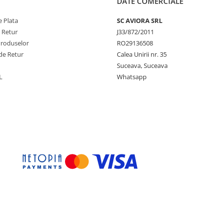
DATE COMERCIALE
 Plata
SC AVIORA SRL
e Retur
J33/872/2011
Produselor
RO29136508
de Retur
Calea Unirii nr. 35
Suceava, Suceava
L
Whatsapp