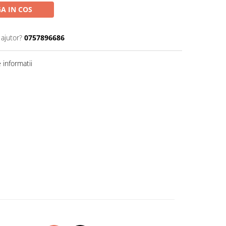
A IN COS
 ajutor?
0757896686
informatii