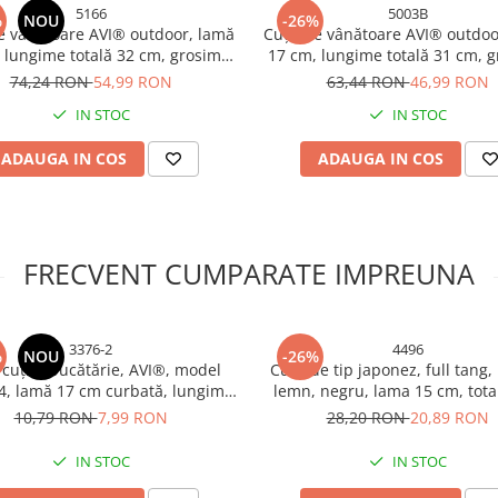
5166
5003B
%
NOU
-26%
de vânătoare AVI® outdoor, lamă
Cuțit de vânătoare AVI® outdoo
 lungime totală 32 cm, grosime
17 cm, lungime totală 31 cm, 
 4 mm, 265 g, mâner lemn cu
lamă 4 mm, 300 g, teacă textil
74,24 RON
54,99 RON
63,44 RON
46,99 RON
e rășină epoxidică, teacă textilă,
5003
IN STOC
IN STOC
AVI-5166
ADAUGA IN COS
ADAUGA IN COS
FRECVENT CUMPARATE IMPREUNA
3376-2
4496
%
NOU
-26%
 cuțite bucătărie, AVI®, model
Cutit de tip japonez, full tang
, lamă 17 cm curbată, lungime
lemn, negru, lama 15 cm, total
ă 29 cm, mâner lemn, 80 g, AVI-
cm, AVI-4496
10,79 RON
7,99 RON
28,20 RON
20,89 RON
3376
IN STOC
IN STOC