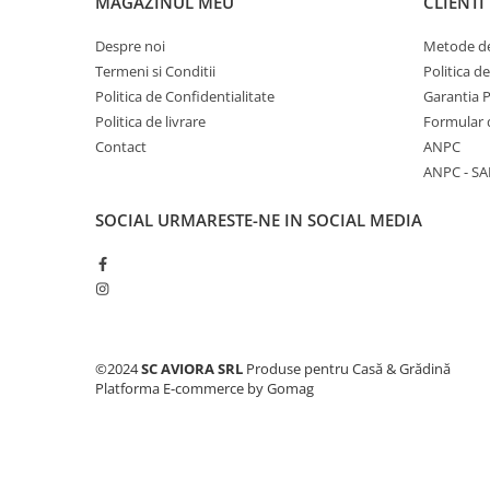
MAGAZINUL MEU
CLIENTI
Consumabile masini gradinarit
Foarfeci gradinarit
Despre noi
Metode de
Termeni si Conditii
Politica d
Gratare gradina
Politica de Confidentialitate
Garantia 
Ustensile Gratar
Politica de livrare
Formular 
Produse vinificatie
Contact
ANPC
ANPC - SA
Suflante si aspiratoare
Topoare
SOCIAL
URMARESTE-NE IN SOCIAL MEDIA
Bricolaj
Accesorii aparate de sudura
Accesorii compresoare
Accesorii generatoare electrice
©2024
SC AVIORA SRL
Produse pentru Casă & Grădină
Accesorii pistoale de lipit
Platforma E-commerce by Gomag
Accesorii polizare si slefuire
Bomfaiere si fierastraie
Chei si truse chei