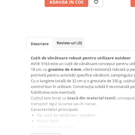
ADAUGA IN COS
Cabluri electrice si conductori
Cabluri si adaptoare
Intrerupatoare
Lampi si veioze
Lanterne
Lustre si pendule
Review-uri
(0)
Descriere
Prelungitoare
Cuțit de vânătoare robust pentru utilizare outdoor
Prize
AVI® 5163 este un cuțit de vânătoare conceput pentru util
Insecticide & capcane
18 cm, cu
grosime de 4 mm
, oferă rezistență ridicată și p
potrivită pentru activități specifice vânătorii, campingului ș
Kit-uri Smart Home si senzori
Cu o lungime totală de 32 cm și o greutate de 330 g, cuțitul a
Noptiere
control bun în utilizare. Construcția solidă îl recomandă pe
fiabilitatea este esențială.
Pet shop
Cuțitul este livrat cu
teacă din material textil
, concepută
Perii, trimere si clesti animale
transport sigur la curea sau în rucsac.
Caracteristici principale
Zgarzi, lese si hamuri
Tip: cuțit de vânătoare / outdoor
Produse ingrijire incaltaminte si
Marcă: AVI®
accesorii
Lungime lamă: 18 cm
Lungime totală: 32 cm
Sanitare