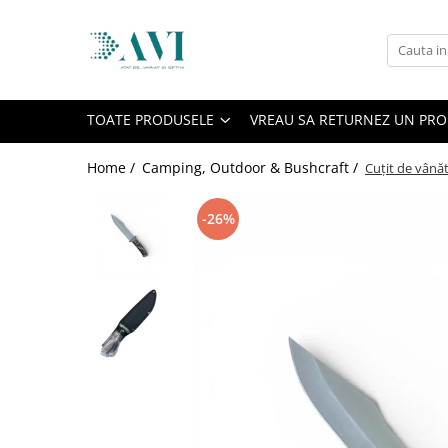
Toate Produsele
Casa
TOATE PRODUSELE
VREAU SA RETURNEZ UN PR
Accesorii uscatoare rufe
Aparate electrocasnice & accesorii
Home /
Camping, Outdoor & Bushcraft /
Cuțit de vână
Aparate si accesorii intretinere
personala
-26%
Accesorii pentru ochelari si lentile
de contact
Perii de par si piepteni
Unghiere si clesti manichiura &
pedichiura
Baie
Baterii sanitare baie
Coloane de dus si seturi de dus
Odorizant toaleta