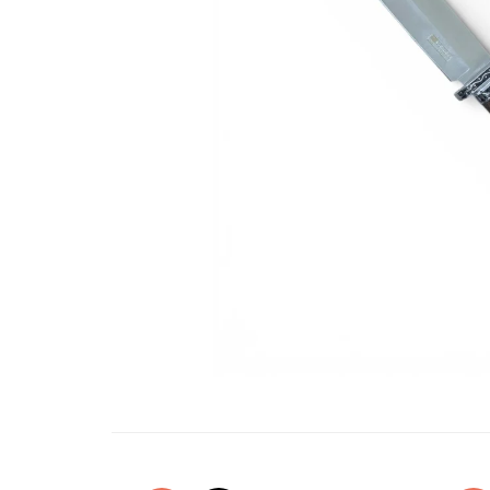
Oglinzi si mobilier baie
Bucatarie
Ascutitoare cutite
Baterii sanitare bucatarie
Cantare de bucatarie
Chiuvete bucatarie
Curatatoare legume si fructe
Cutite si seturi de cutite
Fierbatoare
Masini de tocat si macinat
Polonice, linguri si clesti de
bucatarie
Prese si storcatoare manuale
Tacamuri si seturi
Tirbusoane si dopuri
Cantare electronice comerciale
Curatenie generala