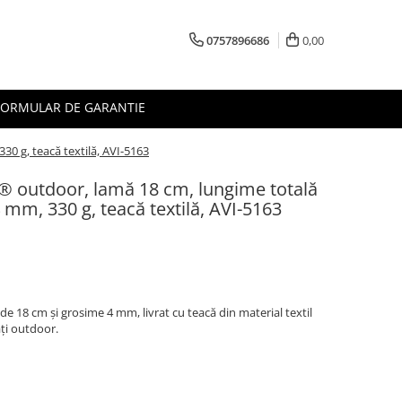
0757896686
0,00
FORMULAR DE GARANTIE
0 g, teacă textilă, AVI-5163
I® outdoor, lamă 18 cm, lungime totală
mm, 330 g, teacă textilă, AVI-5163
e 18 cm și grosime 4 mm, livrat cu teacă din material textil
ăți outdoor.