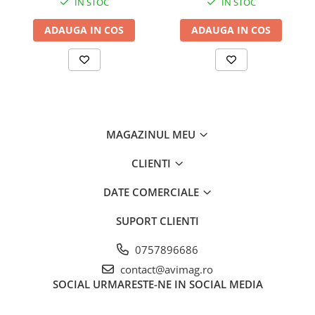
IN STOC
IN STOC
Ciocane si dalti
ADAUGA IN COS
ADAUGA IN COS
Clesti si patenti
Echipamente sudura
Pistoale de lipit
Scule multifunctionale si accesorii
Seturi si accesorii pentru gaurit si
MAGAZINUL MEU
insurubat
Unelte & Depozitare
CLIENTI
Rangi si leviere
DATE COMERCIALE
Unelte si aparate de masura
Materiale de constructii
SUPORT CLIENTI
Accesorii echipamente pentru
0757896686
transport si ridicat
contact@avimag.ro
Accesorii ferestre
SOCIAL
URMARESTE-NE IN SOCIAL MEDIA
Accesorii usi