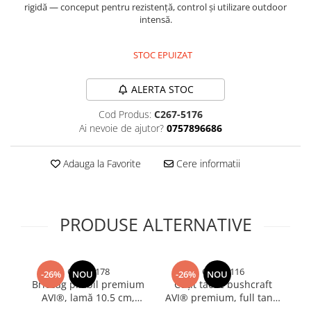
rigidă — conceput pentru rezistență, control și utilizare outdoor
Bureti si lavete
intensă.
Manusi bucatarie
STOC EPUIZAT
Manusi unica folosinta
Maturi, Mopuri si galeti
ALERTA STOC
Cutii postale
Decoratiuni casa & sarbatori
Cod Produs:
C267-5176
Ai nevoie de ajutor?
0757896686
Accesorii decorative
Mercerie
Adauga la Favorite
Cere informatii
Iluminat & Electrice
Benzi LED
Accesorii corpuri de iluminat
PRODUSE ALTERNATIVE
Accesorii prelungitoare
Accesorii prize si intrerupatoare
Aplice fatada
C267-5178
C267-5116
-26%
NOU
-26%
NOU
Aplice si plafoniere
Briceag pliabil premium
Cuțit tactic bushcraft
Cu
AVI®, lamă 10.5 cm,
AVI® premium, full tang,
Becuri
lungime totală 24.5 cm,
lamă 10 cm, grosime
ri