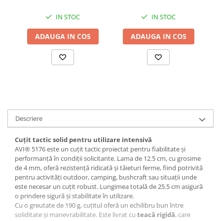
Accesorii baterii sanitare
IN STOC
IN STOC
Accesorii chiuvete
ADAUGA IN COS
ADAUGA IN COS
Baterii sanitare cu incalzire instant
Fitinguri si accesorii
Robineti
Sisteme filtrare instalatii
Sonerii electrice
Termometre Meteo
Descriere
Gradina - Gradinarit
Accesorii fierastraie cu lant
Cuțit tactic solid pentru utilizare intensivă
AVI® 5176 este un cuțit tactic proiectat pentru fiabilitate și
Accesorii fierastraie electrice
performanță în condiții solicitante. Lama de 12.5 cm, cu grosime
Accesorii irigare
de 4 mm, oferă rezistență ridicată și tăieturi ferme, fiind potrivită
pentru activități outdoor, camping, bushcraft sau situații unde
Accesorii pompe de apa
este necesar un cuțit robust. Lungimea totală de 25.5 cm asigură
Accesorii unelte gradinarit
o prindere sigură și stabilitate în utilizare.
Cu o greutate de 190 g, cuțitul oferă un echilibru bun între
Articole antidaunatori gradina
soliditate și manevrabilitate. Este livrat cu
teacă rigidă
, care