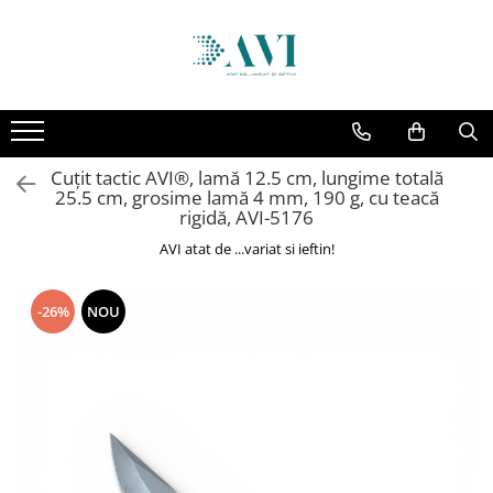
Toate Produsele
Casa
Accesorii uscatoare rufe
Cuțit tactic AVI®, lamă 12.5 cm, lungime totală
Aparate electrocasnice & accesorii
25.5 cm, grosime lamă 4 mm, 190 g, cu teacă
Aparate si accesorii intretinere
rigidă, AVI-5176
personala
AVI atat de ...variat si ieftin!
Accesorii pentru ochelari si lentile
de contact
-26%
NOU
Perii de par si piepteni
Unghiere si clesti manichiura &
pedichiura
Baie
Baterii sanitare baie
Coloane de dus si seturi de dus
Odorizant toaleta