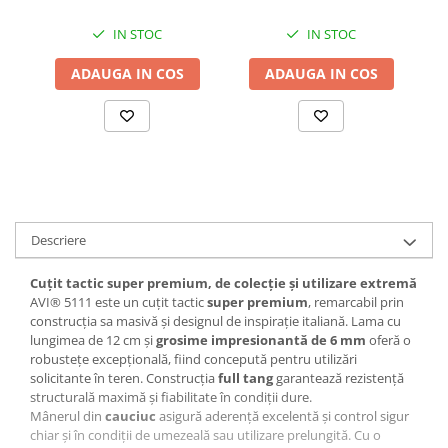
Accesorii baterii sanitare
IN STOC
IN STOC
Accesorii chiuvete
ADAUGA IN COS
ADAUGA IN COS
Baterii sanitare cu incalzire instant
Fitinguri si accesorii
Robineti
Sisteme filtrare instalatii
Sonerii electrice
Termometre Meteo
Descriere
Gradina - Gradinarit
Accesorii fierastraie cu lant
Cuțit tactic super premium, de colecție și utilizare extremă
AVI® 5111 este un cuțit tactic
super premium
, remarcabil prin
Accesorii fierastraie electrice
construcția sa masivă și designul de inspirație italiană. Lama cu
Accesorii irigare
lungimea de 12 cm și
grosime impresionantă de 6 mm
oferă o
robustețe excepțională, fiind concepută pentru utilizări
Accesorii pompe de apa
solicitante în teren. Construcția
full tang
garantează rezistență
Accesorii unelte gradinarit
structurală maximă și fiabilitate în condiții dure.
Mânerul din
cauciuc
asigură aderență excelentă și control sigur
Articole antidaunatori gradina
chiar și în condiții de umezeală sau utilizare prelungită. Cu o