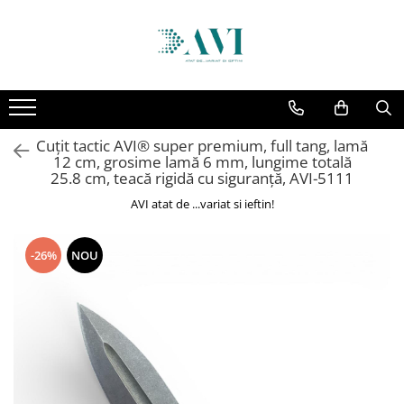
Toate Produsele
Casa
Accesorii uscatoare rufe
Cuțit tactic AVI® super premium, full tang, lamă
Aparate electrocasnice & accesorii
12 cm, grosime lamă 6 mm, lungime totală
Aparate si accesorii intretinere
25.8 cm, teacă rigidă cu siguranță, AVI-5111
personala
AVI atat de ...variat si ieftin!
Accesorii pentru ochelari si lentile
de contact
-26%
NOU
Perii de par si piepteni
Unghiere si clesti manichiura &
pedichiura
Baie
Baterii sanitare baie
Coloane de dus si seturi de dus
Odorizant toaleta