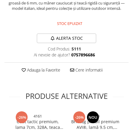
groasă de 6 mm, cu mâner cauciucat și teacă rigidă cu siguranță —
Bureti si lavete
model italian, ideal pentru colecție și utilizare outdoor intensă.
Manusi bucatarie
STOC EPUIZAT
Manusi unica folosinta
Maturi, Mopuri si galeti
ALERTA STOC
Cutii postale
Decoratiuni casa & sarbatori
Cod Produs:
5111
Ai nevoie de ajutor?
0757896686
Accesorii decorative
Mercerie
Adauga la Favorite
Cere informatii
Iluminat & Electrice
Benzi LED
Accesorii corpuri de iluminat
PRODUSE ALTERNATIVE
Accesorii prelungitoare
Accesorii prize si intrerupatoare
Aplice fatada
4161
5110
-26%
-26%
NOU
Aplice si plafoniere
Cutit tactic premium,
Briceag pliabil premium
B
lama 7cm, 328A, teaca
AVI®, lamă 9.5 cm,
Becuri
rigida, AVI-4161
lungime totală 22.5 cm,
l