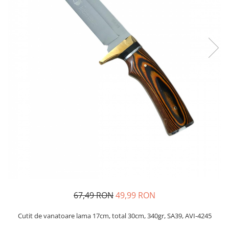
Oglinzi si mobilier baie
Bucatarie
Ascutitoare cutite
Baterii sanitare bucatarie
Cantare de bucatarie
Chiuvete bucatarie
Curatatoare legume si fructe
Cutite si seturi de cutite
Fierbatoare
Masini de tocat si macinat
Polonice, linguri si clesti de
bucatarie
Prese si storcatoare manuale
Tacamuri si seturi
67,49 RON
49,99 RON
Tirbusoane si dopuri
Cantare electronice comerciale
Cutit de vanatoare lama 17cm, total 30cm, 340gr, SA39, AVI-4245
Curatenie generala