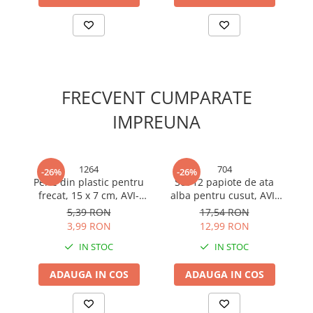
Cabluri electrice si conductori
Cabluri si adaptoare
Intrerupatoare
Lampi si veioze
Lanterne
FRECVENT CUMPARATE
Lustre si pendule
IMPREUNA
Prelungitoare
Prize
Insecticide & capcane
1264
704
-26%
-26%
Kit-uri Smart Home si senzori
Perie din plastic pentru
Set 12 papiote de ata
F
frecat, 15 x 7 cm, AVI-
alba pentru cusut, AVI-
Noptiere
1264
704
5,39 RON
17,54 RON
Pet shop
3,99 RON
12,99 RON
Perii, trimere si clesti animale
IN STOC
IN STOC
Zgarzi, lese si hamuri
ADAUGA IN COS
ADAUGA IN COS
Produse ingrijire incaltaminte si
accesorii
Sanitare