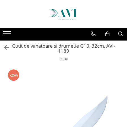
Toate Produsele
Casa
Accesorii uscatoare rufe
Cutit de vanatoare si drumetie G10, 32cm, AVI-
Aparate electrocasnice & accesorii
1189
Aparate si accesorii intretinere
OEM
personala
Accesorii pentru ochelari si lentile
-26%
de contact
Perii de par si piepteni
Unghiere si clesti manichiura &
pedichiura
Baie
Baterii sanitare baie
Coloane de dus si seturi de dus
Odorizant toaleta