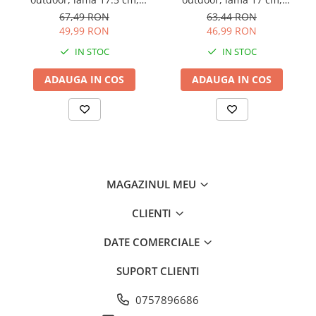
Consumabile masini gradinarit
lungime totală 30.5 cm,
lungime totală 31 cm,
67,49 RON
63,44 RON
grosime lamă 4 mm, 390 g,
grosime lamă 4 mm, 300 g,
Foarfeci gradinarit
49,99 RON
46,99 RON
teacă textilă, AVI-5006
teacă textilă, AVI-5003
Gratare gradina
IN STOC
IN STOC
Ustensile Gratar
ADAUGA IN COS
ADAUGA IN COS
Produse vinificatie
Suflante si aspiratoare
Topoare
Bricolaj
Accesorii aparate de sudura
MAGAZINUL MEU
Accesorii compresoare
CLIENTI
Accesorii generatoare electrice
Accesorii pistoale de lipit
DATE COMERCIALE
Accesorii polizare si slefuire
SUPORT CLIENTI
Bomfaiere si fierastraie
0757896686
Chei si truse chei