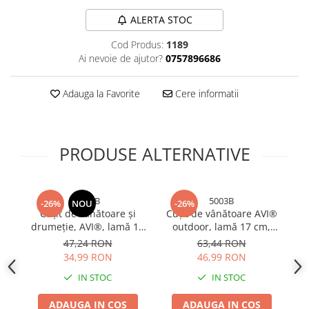
Bureti si lavete
ALERTA STOC
Manusi bucatarie
Cod Produs:
1189
Manusi unica folosinta
Ai nevoie de ajutor?
0757896686
Maturi, Mopuri si galeti
Cutii postale
Adauga la Favorite
Cere informatii
Decoratiuni casa & sarbatori
Accesorii decorative
PRODUSE ALTERNATIVE
Mercerie
Iluminat & Electrice
Benzi LED
5021B
5003B
-26%
NOU
-26%
Accesorii corpuri de iluminat
Cuțit de vânătoare și
Cuțit de vânătoare AVI®
drumeție, AVI®, lamă 15
outdoor, lamă 17 cm,
d
Accesorii prelungitoare
cm, lungime totală 27 cm,
lungime totală 31 cm,
cm
47,24 RON
63,44 RON
Accesorii prize si intrerupatoare
grosime lamă 3 mm, 170
grosime lamă 4 mm, 300
34,99 RON
46,99 RON
Aplice fatada
g, teacă inclusă, AVI-5021
g, teacă textilă, AVI-5003
IN STOC
IN STOC
Aplice si plafoniere
Becuri
ADAUGA IN COS
ADAUGA IN COS