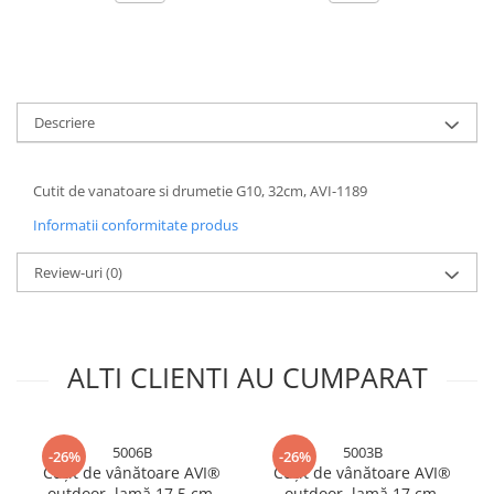
Accesorii baterii sanitare
Accesorii chiuvete
Baterii sanitare cu incalzire instant
Fitinguri si accesorii
Descriere
Robineti
Sisteme filtrare instalatii
Cutit de vanatoare si drumetie G10, 32cm, AVI-1189
Sonerii electrice
Informatii conformitate produs
Termometre Meteo
Gradina - Gradinarit
Review-uri
(0)
Accesorii fierastraie cu lant
Accesorii fierastraie electrice
ALTI CLIENTI AU CUMPARAT
Accesorii irigare
Accesorii pompe de apa
Accesorii unelte gradinarit
5006B
5003B
-26%
-26%
Articole antidaunatori gradina
Cuțit de vânătoare AVI®
Cuțit de vânătoare AVI®
outdoor, lamă 17.5 cm,
outdoor, lamă 17 cm,