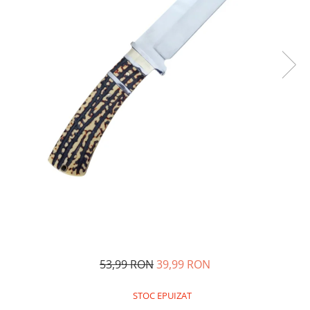
Oglinzi si mobilier baie
Bucatarie
Ascutitoare cutite
Baterii sanitare bucatarie
Cantare de bucatarie
Chiuvete bucatarie
Curatatoare legume si fructe
Cutite si seturi de cutite
Fierbatoare
Masini de tocat si macinat
Polonice, linguri si clesti de
bucatarie
Prese si storcatoare manuale
Tacamuri si seturi
53,99 RON
39,99 RON
Tirbusoane si dopuri
Cantare electronice comerciale
STOC EPUIZAT
Curatenie generala