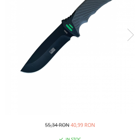
Oglinzi si mobilier baie
Bucatarie
Ascutitoare cutite
Baterii sanitare bucatarie
Cantare de bucatarie
Chiuvete bucatarie
Curatatoare legume si fructe
Cutite si seturi de cutite
Fierbatoare
Masini de tocat si macinat
Polonice, linguri si clesti de
bucatarie
Prese si storcatoare manuale
Tacamuri si seturi
Tirbusoane si dopuri
55,34 RON
40,99 RON
Cantare electronice comerciale
Curatenie generala
IN STOC