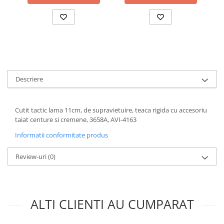
Accesorii baterii sanitare
Accesorii chiuvete
Baterii sanitare cu incalzire instant
Fitinguri si accesorii
Robineti
Descriere
Sisteme filtrare instalatii
Sonerii electrice
Termometre Meteo
Cutit tactic lama 11cm, de supravietuire, teaca rigida cu accesoriu
taiat centure si cremene, 3658A, AVI-4163
Gradina - Gradinarit
Informatii conformitate produs
Accesorii fierastraie cu lant
Accesorii fierastraie electrice
Review-uri
(0)
Accesorii irigare
Accesorii pompe de apa
Accesorii unelte gradinarit
ALTI CLIENTI AU CUMPARAT
Articole antidaunatori gradina