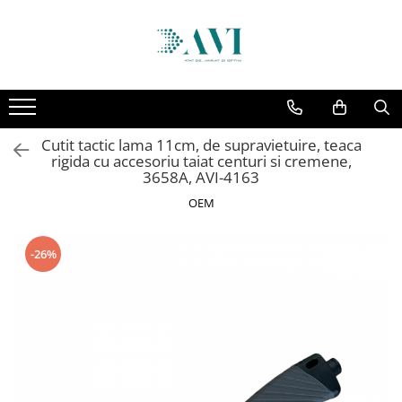
Toate Produsele
Casa
Accesorii uscatoare rufe
Cutit tactic lama 11cm, de supravietuire, teaca
Aparate electrocasnice & accesorii
rigida cu accesoriu taiat centuri si cremene,
Aparate si accesorii intretinere
3658A, AVI-4163
personala
OEM
Accesorii pentru ochelari si lentile
de contact
-26%
Perii de par si piepteni
Unghiere si clesti manichiura &
pedichiura
Baie
Baterii sanitare baie
Coloane de dus si seturi de dus
Odorizant toaleta