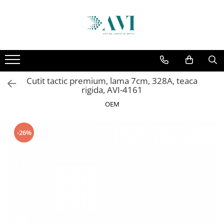
Toate Produsele
Casa
Accesorii uscatoare rufe
Cutit tactic premium, lama 7cm, 328A, teaca
Aparate electrocasnice & accesorii
rigida, AVI-4161
Aparate si accesorii intretinere
OEM
personala
Accesorii pentru ochelari si lentile
-26%
de contact
Perii de par si piepteni
Unghiere si clesti manichiura &
pedichiura
Baie
Baterii sanitare baie
Coloane de dus si seturi de dus
Odorizant toaleta