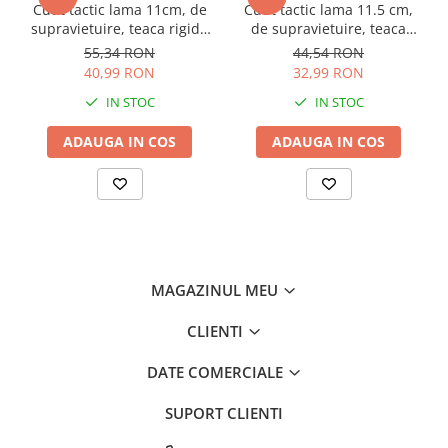
Cutit tactic lama 11cm, de
Cutit tactic lama 11.5 cm,
Consumabile masini gradinarit
supravietuire, teaca rigida
de supravietuire, teaca
Foarfeci gradinarit
cu accesoriu taiat centuri si
rigida cu textil camuflaj,
55,34 RON
44,54 RON
cremene, 3658A, AVI-4163
AVI-4187
40,99 RON
32,99 RON
Gratare gradina
IN STOC
IN STOC
Ustensile Gratar
Produse vinificatie
ADAUGA IN COS
ADAUGA IN COS
Suflante si aspiratoare
Topoare
Bricolaj
Accesorii aparate de sudura
Accesorii compresoare
MAGAZINUL MEU
Accesorii generatoare electrice
CLIENTI
Accesorii pistoale de lipit
DATE COMERCIALE
Accesorii polizare si slefuire
Bomfaiere si fierastraie
SUPORT CLIENTI
Chei si truse chei