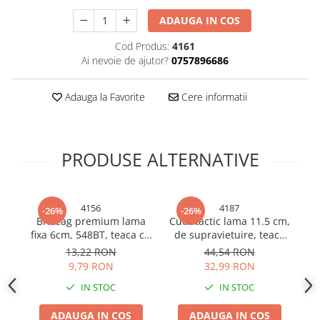
Bureti si lavete
ADAUGA IN COS
Manusi bucatarie
Cod Produs:
4161
Manusi unica folosinta
Ai nevoie de ajutor?
0757896686
Maturi, Mopuri si galeti
Cutii postale
Adauga la Favorite
Cere informatii
Decoratiuni casa & sarbatori
Accesorii decorative
PRODUSE ALTERNATIVE
Mercerie
Iluminat & Electrice
Benzi LED
4156
4187
-26%
-26%
Accesorii corpuri de iluminat
Briceag premium lama
Cutit tactic lama 11.5 cm,
fixa 6cm, 548BT, teaca cu
de supravietuire, teaca
D
Accesorii prelungitoare
lantisor, AVI-4156
rigida cu textil camuflaj,
c
13,22 RON
44,54 RON
Accesorii prize si intrerupatoare
AVI-4187
cm
9,79 RON
32,99 RON
Aplice fatada
9
IN STOC
IN STOC
Aplice si plafoniere
Becuri
ADAUGA IN COS
ADAUGA IN COS