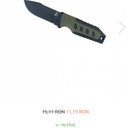
Oglinzi si mobilier baie
Bucatarie
Ascutitoare cutite
Baterii sanitare bucatarie
Cantare de bucatarie
Chiuvete bucatarie
Curatatoare legume si fructe
Cutite si seturi de cutite
Fierbatoare
Masini de tocat si macinat
Polonice, linguri si clesti de
bucatarie
Prese si storcatoare manuale
Tacamuri si seturi
15,11 RON
11,19 RON
Tirbusoane si dopuri
Cantare electronice comerciale
IN STOC
Curatenie generala