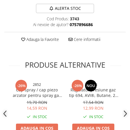
Bureti si lavete
ALERTA STOC
Manusi bucatarie
Cod Produs:
3743
Manusi unica folosinta
Ai nevoie de ajutor?
0757896686
Maturi, Mopuri si galeti
Cutii postale
Adauga la Favorite
Cere informatii
Decoratiuni casa & sarbatori
Accesorii decorative
PRODUSE ALTERNATIVE
Mercerie
Iluminat & Electrice
Benzi LED
2852
5323
-26%
-26%
NOU
Accesorii corpuri de iluminat
Cap spray / cap piezo
Regulator presiune gaz
arzator pentru spray gaz
tip 694, AVI®, Butane, 28
Accesorii prelungitoare
RH808, AVI-2852
mbar, 1.3 kg/h, p 0.3-7.5
19,70 RON
17,54 RON
Accesorii prize si intrerupatoare
bar, EN16129, certificat
14,59 RON
12,99 RON
Aplice fatada
CE, AVI-5323
IN STOC
IN STOC
Aplice si plafoniere
Becuri
ADAUGA IN COS
ADAUGA IN COS