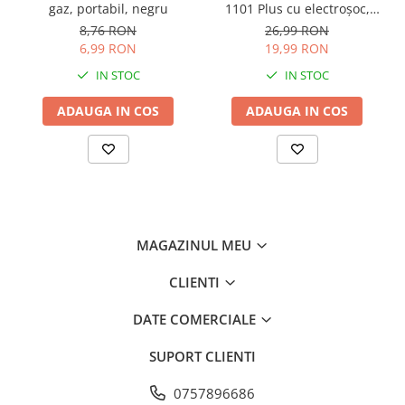
gaz, portabil, negru
1101 Plus cu electroșoc,
Consumabile masini gradinarit
reîncărcabilă, 17 cm, 120 g,
8,76 RON
26,99 RON
Foarfeci gradinarit
siguranță anti-declanșare,
6,99 RON
19,99 RON
AVI-5361
Gratare gradina
IN STOC
IN STOC
Ustensile Gratar
ADAUGA IN COS
ADAUGA IN COS
Produse vinificatie
Suflante si aspiratoare
Topoare
Bricolaj
Accesorii aparate de sudura
MAGAZINUL MEU
Accesorii compresoare
Accesorii generatoare electrice
CLIENTI
Accesorii pistoale de lipit
DATE COMERCIALE
Accesorii polizare si slefuire
SUPORT CLIENTI
Bomfaiere si fierastraie
0757896686
Chei si truse chei