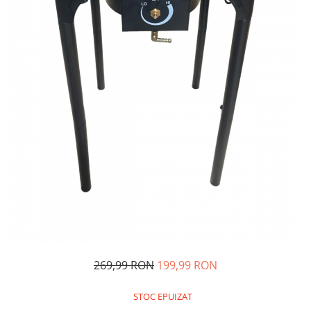
Oglinzi si mobilier baie
Bucatarie
Ascutitoare cutite
Baterii sanitare bucatarie
Cantare de bucatarie
Chiuvete bucatarie
Curatatoare legume si fructe
Cutite si seturi de cutite
Fierbatoare
Masini de tocat si macinat
Polonice, linguri si clesti de
bucatarie
Prese si storcatoare manuale
Tacamuri si seturi
269,99 RON
199,99 RON
Tirbusoane si dopuri
Cantare electronice comerciale
STOC EPUIZAT
Curatenie generala