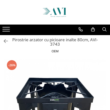
Toate Produsele
Casa
Accesorii uscatoare rufe
Pirostrie arzator cu picioare inalte 80cm, AVI-
Aparate electrocasnice & accesorii
3743
Aparate si accesorii intretinere
OEM
personala
Accesorii pentru ochelari si lentile
-26%
de contact
Perii de par si piepteni
Unghiere si clesti manichiura &
pedichiura
Baie
Baterii sanitare baie
Coloane de dus si seturi de dus
Odorizant toaleta