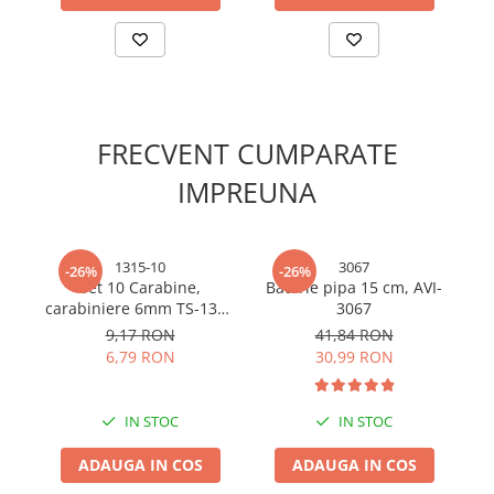
Cabluri electrice si conductori
Cabluri si adaptoare
Intrerupatoare
Lampi si veioze
Lanterne
FRECVENT CUMPARATE
Lustre si pendule
IMPREUNA
Prelungitoare
Prize
Insecticide & capcane
1315-10
3067
-26%
-26%
Kit-uri Smart Home si senzori
Set 10 Carabine,
Baterie pipa 15 cm, AVI-
Z
carabiniere 6mm TS-1315
3067
po
Noptiere
cu filet
5
9,17 RON
41,84 RON
Pet shop
m
6,79 RON
30,99 RON
Perii, trimere si clesti animale
Zgarzi, lese si hamuri
IN STOC
IN STOC
Produse ingrijire incaltaminte si
accesorii
ADAUGA IN COS
ADAUGA IN COS
Sanitare