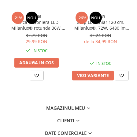
5346
5349
-21%
NOU
-26%
NOU
Aplica plafoniera LED
Corp LED liniar 120 cm,
Milanlux® rotunda 36W,
Milanlux®, 72W, 6480 lm,
6500K, 165-265V durata
6500K, tip batten, montaj
37,79 RON
47,24 RON
medie 25000 ore AVI-5346
aplicat, 25.000 ore, AVI-5349
29,99 RON
de la 34,99 RON
IN STOC
ADAUGA IN COS
IN STOC
VEZI VARIANTE
MAGAZINUL MEU
CLIENTI
DATE COMERCIALE