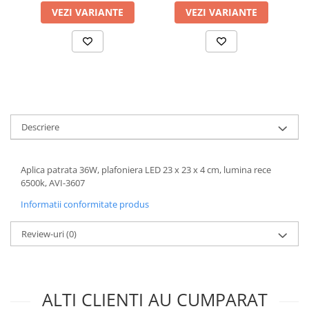
VEZI VARIANTE
VEZI VARIANTE
Accesorii chiuvete
Baterii sanitare cu incalzire instant
Fitinguri si accesorii
Robineti
Sisteme filtrare instalatii
Sonerii electrice
Termometre Meteo
Descriere
Aplica patrata 36W, plafoniera LED 23 x 23 x 4 cm, lumina rece
6500k, AVI-3607
Informatii conformitate produs
Review-uri
(0)
ALTI CLIENTI AU CUMPARAT