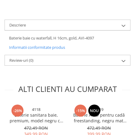
Accesorii chiuvete
Baterii sanitare cu incalzire instant
Fitinguri si accesorii
Descriere
Robineti
Sisteme filtrare instalatii
Baterie baie cu waterfall, H 16cm, gold, AVI-4097
Sonerii electrice
Informatii conformitate produs
Termometre Meteo
Review-uri
(0)
ALTI CLIENTI AU CUMPARAT
4118
4919
-26%
-15%
NOU
Baterie sanitara baie,
Baterie AVI® pentru cadă
premium, model negru cu
freestanding, negru mat,
sticla alba, gama luxury, H
furtun și cap de duș
472,49 RON
472,49 RON
12.5cm, 1.700 grame, afisaj
incluse, înălțime 110 cm,
349,99 RON
399,99 RON