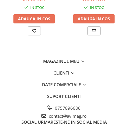
temperatura autonom, fara
AVI-4919
IN STOC
IN STOC
conectare la reteaua
electrica, AVI-4118
ADAUGA IN COS
ADAUGA IN COS
MAGAZINUL MEU
CLIENTI
DATE COMERCIALE
SUPORT CLIENTI
0757896686
contact@avimag.ro
SOCIAL
URMARESTE-NE IN SOCIAL MEDIA