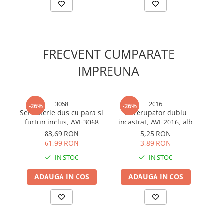
Cabluri si adaptoare
Intrerupatoare
Lampi si veioze
Lanterne
FRECVENT CUMPARATE
Lustre si pendule
Prelungitoare
IMPREUNA
Prize
Insecticide & capcane
3068
2016
Kit-uri Smart Home si senzori
-26%
-26%
Set baterie dus cu para si
Intrerupator dublu
Noptiere
furtun inclus, AVI-3068
incastrat, AVI-2016, alb
c
sa
83,69 RON
5,25 RON
Pet shop
61,99 RON
3,89 RON
Perii, trimere si clesti animale
IN STOC
IN STOC
Zgarzi, lese si hamuri
Produse ingrijire incaltaminte si
ADAUGA IN COS
ADAUGA IN COS
accesorii
Sanitare
Accesorii baterii sanitare