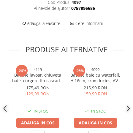
Cod Produs:
4097
Sonerii bicicleta
Manusi bucatarie
Ai nevoie de ajutor?
0757896686
Manusi unica folosinta
Spite si nipluri biciclete
Maturi, Mopuri si galeti
Adauga la Favorite
Cere informatii
Suporturi accesorii biciclete
Cutii postale
Tije si coliere sa
Decoratiuni casa & sarbatori
Vulcanizare, petice si leviere
PRODUSE ALTERNATIVE
Accesorii decorative
bicicleta
Mercerie
Iluminat & Electrice
4119
4099
-26%
-26%
Benzi LED
Baterie lavoar, chiuveta
Baterie baie cu waterfall,
Accesorii corpuri de iluminat
baie, curgere tip cascada,
H 16cm, crom lucios, AVI-
pr
maner cilindric, H
4099
Accesorii prelungitoare
175,49 RON
215,99 RON
17.5cm, negru - rose
129,99 RON
159,99 RON
Accesorii prize si intrerupatoare
gold, AVI-4119
Aplice fatada
Aplice si plafoniere
IN STOC
IN STOC
Becuri
ADAUGA IN COS
ADAUGA IN COS
Cabluri electrice si conductori