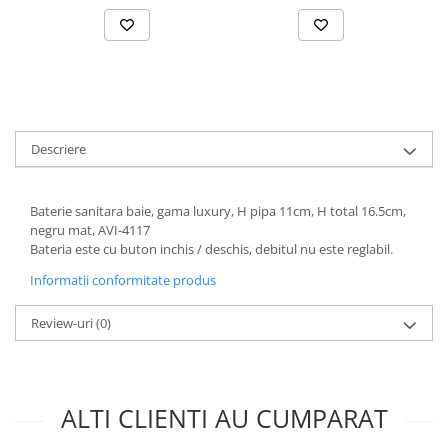
metal, alb AVI-4843
Accesorii chiuvete
Baterii sanitare cu incalzire instant
Fitinguri si accesorii
Robineti
Sisteme filtrare instalatii
Sonerii electrice
Descriere
Termometre Meteo
Baterie sanitara baie, gama luxury, H pipa 11cm, H total 16.5cm,
negru mat, AVI-4117
Bateria este cu buton inchis / deschis, debitul nu este reglabil.
Informatii conformitate produs
Review-uri
(0)
ALTI CLIENTI AU CUMPARAT