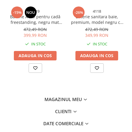
4919
4118
-15%
NOU
-26%
Baterie AVI® pentru cadă
Baterie sanitara baie,
freestanding, negru mat,
premium, model negru cu
furtun și cap de duș
sticla alba, gama luxury, H
472,49 RON
472,49 RON
incluse, înălțime 110 cm,
12.5cm, 1.700 grame, afisaj
399,99 RON
349,99 RON
AVI-4919
temperatura autonom, fara
IN STOC
IN STOC
conectare la reteaua
electrica, AVI-4118
ADAUGA IN COS
ADAUGA IN COS
MAGAZINUL MEU
CLIENTI
DATE COMERCIALE