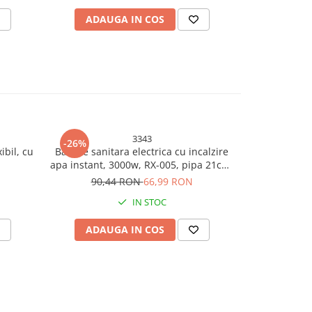
ADAUGA IN COS
ADAU
3343
-26%
-26%
N
bil, cu
Baterie sanitara electrica cu incalzire
Chiuveta A
apa instant, 3000w, RX-005, pipa 21cm,
doua ca
AVI-3343
autonoma, s
90,44 RON
66,99 RON
877,
tocator, s
IN STOC
incluse, 7
ADAUGA IN COS
ADAU