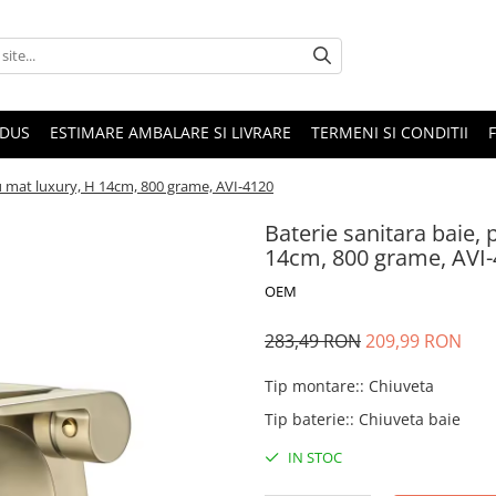
ODUS
ESTIMARE AMBALARE SI LIVRARE
TERMENI SI CONDITII
u mat luxury, H 14cm, 800 grame, AVI-4120
Baterie sanitara baie,
14cm, 800 grame, AVI
OEM
283,49 RON
209,99 RON
Tip montare:
:
Chiuveta
Tip baterie:
:
Chiuveta baie
IN STOC