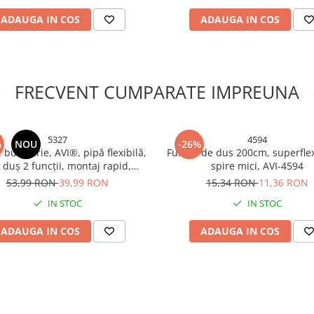
ADAUGA IN COS
ADAUGA IN COS
FRECVENT CUMPARATE IMPREUNA
5327
4594
%
NOU
-26%
 bucătărie, AVI®, pipă flexibilă,
Furtun de dus 200cm, superflexi
 duș 2 funcții, montaj rapid,
spire mici, AVI-4594
duri incluse, cromată, AVI-5327
53,99 RON
39,99 RON
15,34 RON
11,36 RON
IN STOC
IN STOC
ADAUGA IN COS
ADAUGA IN COS