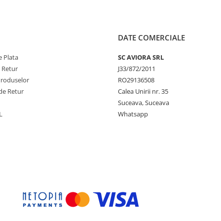
DATE COMERCIALE
 Plata
SC AVIORA SRL
e Retur
J33/872/2011
Produselor
RO29136508
de Retur
Calea Unirii nr. 35
Suceava, Suceava
L
Whatsapp