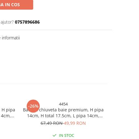
A IN COS
 ajutor?
0757896686
informatii
4454
-26%
-26%
 H pipa
Baterie chiuveta baie premium, H pipa
Baterie
 14cm,
14cm, H total 17.5cm, L pipa 14cm,
44,
negru mat, AVI-4454
67,49 RON
49,99 RON
IN STOC