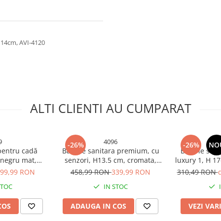
 14cm, AVI-4120
ALTI CLIENTI AU CUMPARAT
9
4096
-26%
-26%
NO
pentru cadă
Baterie sanitara premium, cu
Baterie sani
 negru mat,
senzori, H13.5 cm, cromata,
luxury 1, H 1
 duș incluse,
AVI-4096
negru,
99,99 RON
458,99 RON
339,99 RON
310,49 RON
cm, AVI-4919
STOC
IN STOC
COS
ADAUGA IN COS
VEZI VAR