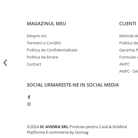
Accesorii baterii sanitare
Accesorii chiuvete
MAGAZINUL MEU
CLIENTI
Baterii sanitare cu incalzire instant
Fitinguri si accesorii
Despre noi
Metode de
Robineti
Termeni si Conditii
Politica d
Sisteme filtrare instalatii
Politica de Confidentialitate
Garantia 
Sonerii electrice
Politica de livrare
Formular 
Contact
ANPC
Termometre Meteo
ANPC - SA
Gradina - Gradinarit
Accesorii fierastraie cu lant
SOCIAL
URMARESTE-NE IN SOCIAL MEDIA
Accesorii fierastraie electrice
Accesorii irigare
Accesorii pompe de apa
Accesorii unelte gradinarit
©2024
SC AVIORA SRL
Produse pentru Casă & Grădină
Articole antidaunatori gradina
Platforma E-commerce by Gomag