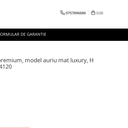
0757896686
0,00
FORMULAR DE GARANTIE
 premium, model auriu mat luxury, H
-4120