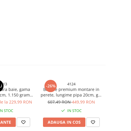
4113
4124
U
-26%
-26%
tara baie, gama
Baterie premium montare in
Baterie 
7cm, 1.150 grame,
perete, lungime pipa 20cm, gri,
perete, 
 AVI-4113
AVI-4124
aur
de la 229,99 RON
607,49 RON
449,99 RON
607,49
IN STOC
IN STOC
IANTE
ADAUGA IN COS
ADAUG