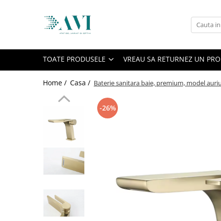
Toate Produsele
Casa
TOATE PRODUSELE
VREAU SA RETURNEZ UN PR
Accesorii uscatoare rufe
Aparate electrocasnice & accesorii
Home /
Casa /
Baterie sanitara baie, premium, model auri
Aparate si accesorii intretinere
personala
-26%
Accesorii pentru ochelari si lentile
de contact
Perii de par si piepteni
Unghiere si clesti manichiura &
pedichiura
Baie
Baterii sanitare baie
Coloane de dus si seturi de dus
Odorizant toaleta