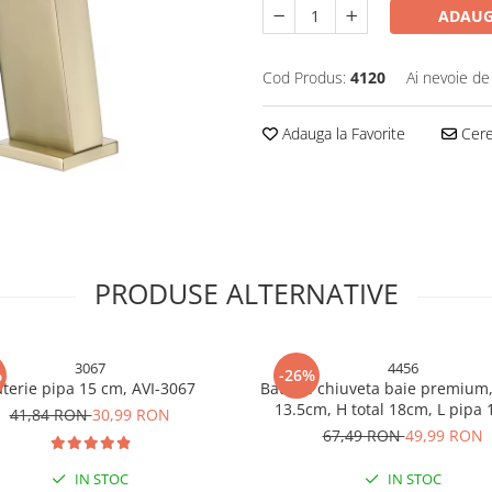
ADAUG
Cod Produs:
4120
Ai nevoie de
Adauga la Favorite
Cere 
PRODUSE ALTERNATIVE
3067
4456
%
-26%
terie pipa 15 cm, AVI-3067
Baterie chiuveta baie premium,
13.5cm, H total 18cm, L pipa
41,84 RON
30,99 RON
crom, AVI-4456
67,49 RON
49,99 RON
IN STOC
IN STOC