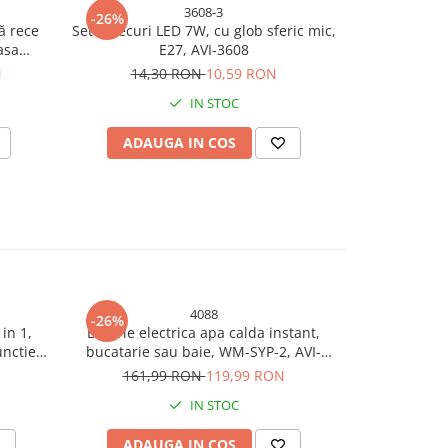
3608-3
-26%
-26%
ă rece
Set 3 becuri LED 7W, cu glob sferic mic,
Set 4 becuri 
asa
E27, AVI-3608
N
14,30 RON
10,59 RON
18,
IN STOC
ADAUGA IN COS
ADAU
4088
-26%
-26%
in 1,
Baterie electrica apa calda instant,
Set 2 buc la
unctie
bucatarie sau baie, WM-SYP-2, AVI-
acumulator
5 x 10 x
4088
161,99 RON
119,99 RON
18,
626
IN STOC
ADAUGA IN COS
ADAU