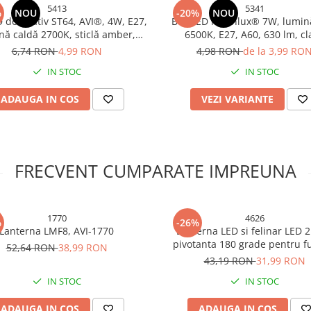
5413
5341
%
NOU
-20%
NOU
 decorativ ST64, AVI®, 4W, E27,
Bec LED Milanlux® 7W, lumin
nă caldă 2700K, sticlă amber,
6500K, E27, A60, 630 lm, cl
filament LED, AVI-5413
energetică F, AVI-5341
6,74 RON
4,99 RON
4,98 RON
de la 3,99 RO
IN STOC
IN STOC
ADAUGA IN COS
VEZI VARIANTE
FRECVENT CUMPARATE IMPREUNA
1770
4626
%
-26%
Lanterna LMF8, AVI-1770
Lanterna LED si felinar LED 2 
pivotanta 180 grade pentru f
52,64 RON
38,99 RON
proiector, incarcare solara, 22.
43,19 RON
31,99 RON
7.5 cm, HW 1277-W, AVI-4
IN STOC
IN STOC
ADAUGA IN COS
ADAUGA IN COS