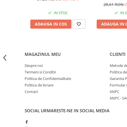
lumina calda, 
28,61 RON
2
Accesorii baterii sanitare
IN STOC
IN 
Accesorii chiuvete
Baterii sanitare cu incalzire instant
ADAUGA IN COS
ADAUGA IN 
Fitinguri si accesorii
Robineti
Sisteme filtrare instalatii
Sonerii electrice
MAGAZINUL MEU
CLIENTI
Termometre Meteo
Despre noi
Metode de
Gradina - Gradinarit
Termeni si Conditii
Politica d
Accesorii fierastraie cu lant
Politica de Confidentialitate
Garantia 
Politica de livrare
Formular 
Accesorii fierastraie electrice
Contact
ANPC
Accesorii irigare
ANPC - SA
Accesorii pompe de apa
SOCIAL
URMARESTE-NE IN SOCIAL MEDIA
Accesorii unelte gradinarit
Articole antidaunatori gradina