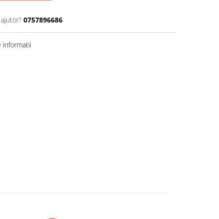
 ajutor?
0757896686
informatii