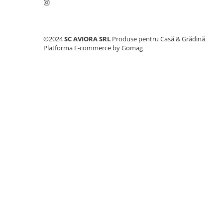
Consumabile masini gradinarit
Foarfeci gradinarit
Gratare gradina
©2024
SC AVIORA SRL
Produse pentru Casă & Grădină
Platforma E-commerce by Gomag
Ustensile Gratar
Produse vinificatie
Suflante si aspiratoare
Topoare
Bricolaj
Accesorii aparate de sudura
Accesorii compresoare
Accesorii generatoare electrice
Accesorii pistoale de lipit
Accesorii polizare si slefuire
Bomfaiere si fierastraie
Chei si truse chei