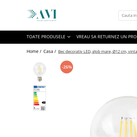
Toate Produsele
Casa
TOATE PRODUSELE
VREAU SA RETURNEZ UN PR
Accesorii uscatoare rufe
Aparate electrocasnice & accesorii
Home /
Casa /
Bec decorativ LED, glob mare, Ø12 cm, vinta
Aparate si accesorii intretinere
personala
-26%
Accesorii pentru ochelari si lentile
de contact
Perii de par si piepteni
Unghiere si clesti manichiura &
pedichiura
Baie
Baterii sanitare baie
Coloane de dus si seturi de dus
Odorizant toaleta