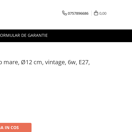
0757896686
0,00
FORMULAR DE GARANTIE
b mare, Ø12 cm, vintage, 6w, E27,
A IN COS