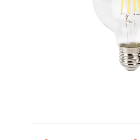
Oglinzi si mobilier baie
Bucatarie
Ascutitoare cutite
Baterii sanitare bucatarie
Cantare de bucatarie
Chiuvete bucatarie
Curatatoare legume si fructe
Cutite si seturi de cutite
Fierbatoare
Masini de tocat si macinat
Polonice, linguri si clesti de
bucatarie
Prese si storcatoare manuale
Tacamuri si seturi
Tirbusoane si dopuri
Cantare electronice comerciale
Curatenie generala