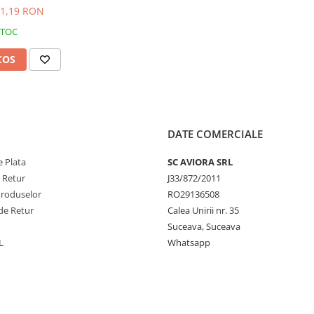
3W, AVI-4825
1,19 RON
STOC
COS
DATE COMERCIALE
 Plata
SC AVIORA SRL
e Retur
J33/872/2011
Produselor
RO29136508
de Retur
Calea Unirii nr. 35
Suceava, Suceava
L
Whatsapp