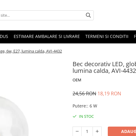
ODUS
ESTIMARE AMBALARE SI LIVRARE
TERMENI SI CONDITII
ge, 6w, E27, lumina calda, AVI-4432
Bec decorativ LED, glo
lumina calda, AVI-4432
OEM
24,56 RON
18,19 RON
Putere:
:
6 W
IN STOC
ADAUG